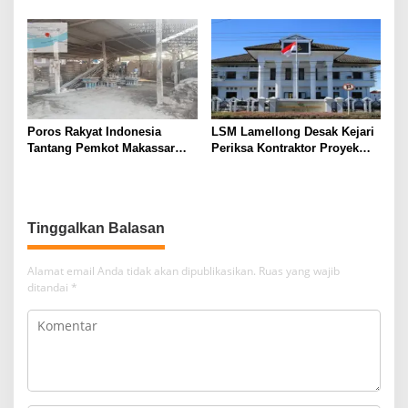
Kerugian Negara Capai Rp5
Periksa Tambang Galian C
Miliar?
Gowa
Poros Rakyat Indonesia
LSM Lamellong Desak Kejari
Tantang Pemkot Makassar
Periksa Kontraktor Proyek
Bertindak, Audit Pabrik
Cetak Sawah Puluhan Miliar
Paving Block Sekarang
Tinggalkan Balasan
Alamat email Anda tidak akan dipublikasikan.
Ruas yang wajib
ditandai
*