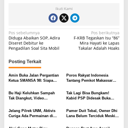
Ikuti Kami
N
Pos sebelumnya
Pos berikutnya
Diduga Abaikan SOP, Adira
F-KRB Tegaskan Isu “86”
a
Diseret Debitur ke
Mira Hayati ke Lapas
Pengadilan Soal Sita Mobil
Takalar Adalah Hoaks
v
i
Posting Terkait
g
a
Amin Buka Jalan Pergantian
Poros Rakyat Indonesia
s
Ketua SMANSA 98: Siapa
Tantang Pemkot Makassar
Saja Silakan Maju
Bertindak, Audit Pabrik
i
Paving Block Sekarang
Bu Haji Keluhkan Sampah
Tak Lagi Bisa Bungkam!
p
Tak Diangkut, Video
Kabid PSP Didesak Buka
Perdebatan dengan Ketua RT
Suara soal Percakapan
o
Viral di Media Sosial
WhatsApp yang Beredar
Jelang Pilrek UNM, Aktivis
Pamer Duit Tebal, Owner Dhi
s
Curiga Ada Permainan di
Lana Belum Terciduk Meski
Balik Isu Dugaan Pungli FIKK
HB Diduga Bermasalah