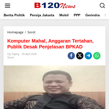
L
e
w
a
Berita Politik
Persija Jakarta
Mobil
PPP
Gerindra
Se
t
i
k
Homepage
/
Sorot
K
e
o
k
Komputer Mahal, Anggaran Tertahan,
m
o
p
n
Publik Desak Penjelasan BPKAD
u
t
t
e
Dg Tojeng
25 April 2026
Sorot
e
n
r
M
a
h
a
l
,
A
n
g
g