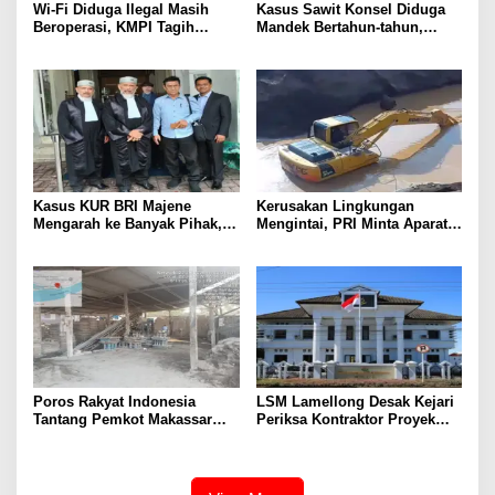
Wi-Fi Diduga Ilegal Masih
Kasus Sawit Konsel Diduga
Beroperasi, KMPI Tagih
Mandek Bertahun-tahun,
Ketegasan APH
Pelapor Pertanyakan Kinerja
Penyidik
Kasus KUR BRI Majene
Kerusakan Lingkungan
Mengarah ke Banyak Pihak,
Mengintai, PRI Minta Aparat
Kerugian Negara Capai Rp5
Periksa Tambang Galian C
Miliar?
Gowa
Poros Rakyat Indonesia
LSM Lamellong Desak Kejari
Tantang Pemkot Makassar
Periksa Kontraktor Proyek
Bertindak, Audit Pabrik
Cetak Sawah Puluhan Miliar
Paving Block Sekarang