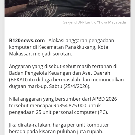
a
r
a
n
Sekjend DPP Lantik, Yhoka Mayapada
T
e
r
B120news.com
– Alokasi anggaran pengadaan
t
a
komputer di Kecamatan Panakkukang, Kota
h
Makassar, menjadi sorotan.
a
n
Anggaran yang disebut-sebut masih tertahan di
,
Badan Pengelola Keuangan dan Aset Daerah
P
u
(BPKAD) itu diduga bermasalah dan memunculkan
b
dugaan mark-up. Sabtu (25/4/2026).
l
i
Nilai anggaran yang bersumber dari APBD 2026
k
tersebut mencapai Rp854.875.000 untuk
D
e
pengadaan 25 unit personal computer (PC).
s
a
Jika dirata-ratakan, harga per unit komputer
k
berada pada kisaran puluhan juta rupiah.
P