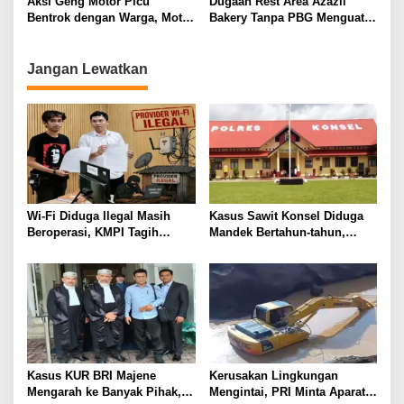
Aksi Geng Motor Picu
Dugaan Rest Area Azazil
Bentrok dengan Warga, Motor
Bakery Tanpa PBG Menguat,
Trail Hangus Dibakar
APH Didesak Bertindak
Jangan Lewatkan
Wi-Fi Diduga Ilegal Masih
Kasus Sawit Konsel Diduga
Beroperasi, KMPI Tagih
Mandek Bertahun-tahun,
Ketegasan APH
Pelapor Pertanyakan Kinerja
Penyidik
Kasus KUR BRI Majene
Kerusakan Lingkungan
Mengarah ke Banyak Pihak,
Mengintai, PRI Minta Aparat