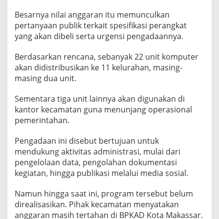
e
n
Besarnya nilai anggaran itu memunculkan
j
pertanyaan publik terkait spesifikasi perangkat
e
yang akan dibeli serta urgensi pengadaannya.
l
a
Berdasarkan rencana, sebanyak 22 unit komputer
s
a
akan didistribusikan ke 11 kelurahan, masing-
n
masing dua unit.
B
P
Sementara tiga unit lainnya akan digunakan di
K
kantor kecamatan guna menunjang operasional
A
D
pemerintahan.
Pengadaan ini disebut bertujuan untuk
mendukung aktivitas administrasi, mulai dari
pengelolaan data, pengolahan dokumentasi
kegiatan, hingga publikasi melalui media sosial.
Namun hingga saat ini, program tersebut belum
direalisasikan. Pihak kecamatan menyatakan
anggaran masih tertahan di BPKAD Kota Makassar.