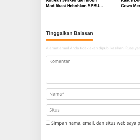
Antrean Jeriken dan Mobil
Kasus Dug
Modifikasi Hebohkan SPBU
Gowa Mem
Larompong, Dugaan Mafia Solar
Oknum TN
Kembali Muncul
Tinggalkan Balasan
Alamat email Anda tidak akan dipublikasikan.
Ruas yan
Simpan nama, email, dan situs web saya 