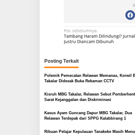
I
N
Pos sebelumnya
Tambang Haram Dilindungi? Jurnal
a
Justru Diancam Dibunuh
v
i
Posting Terkait
g
a
Polemik Pemecatan Relawan Memanas, Korwil 
s
Takalar Didesak Buka Rekaman CCTV
i
Kisruh MBG Takalar, Relawan Sebut Pemberhent
p
Sarat Kejanggalan dan Diskriminasi
o
Kasus Ayam Guncang Dapur MBG Takalar, Dua
s
Relawan Terdepak dari SPPG Kalabbirang 1
Ribuan Pelajar Kepulauan Tanakeke Masih Men