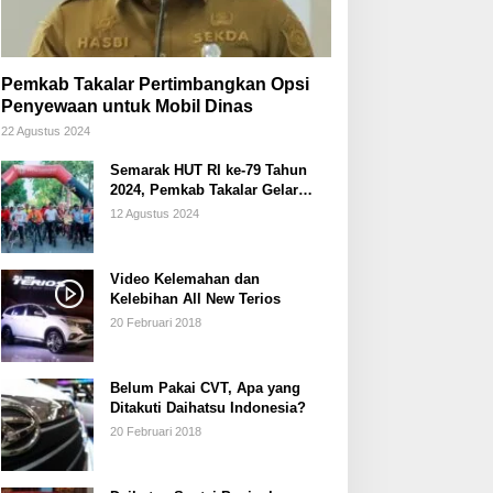
Pemkab Takalar Pertimbangkan Opsi
Penyewaan untuk Mobil Dinas
22 Agustus 2024
Semarak HUT RI ke-79 Tahun
2024, Pemkab Takalar Gelar
Sepeda Santai/Sepeda Hias
12 Agustus 2024
Video Kelemahan dan
Kelebihan All New Terios
20 Februari 2018
Belum Pakai CVT, Apa yang
Ditakuti Daihatsu Indonesia?
20 Februari 2018