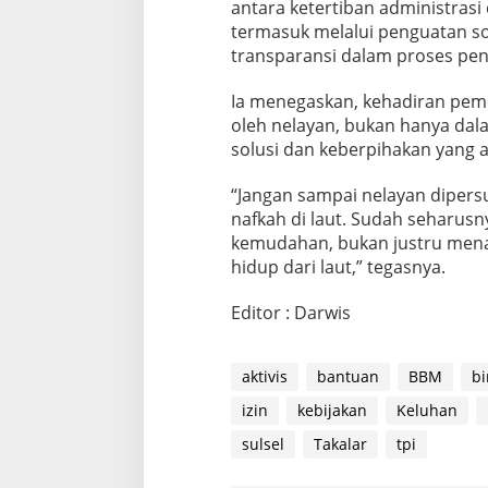
antara ketertiban administras
termasuk melalui penguatan so
transparansi dalam proses pe
Ia menegaskan, kehadiran peme
oleh nelayan, bukan hanya dala
solusi dan keberpihakan yang ad
“Jangan sampai nelayan dipers
nafkah di laut. Sudah seharusn
kemudahan, bukan justru men
hidup dari laut,” tegasnya.
Editor : Darwis
aktivis
bantuan
BBM
bi
izin
kebijakan
Keluhan
sulsel
Takalar
tpi