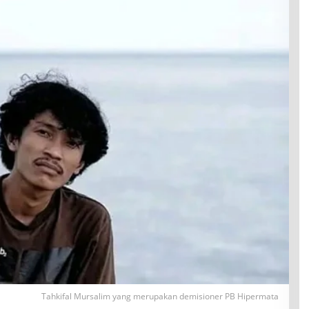
Tahkifal Mursalim yang merupakan demisioner PB Hipermata