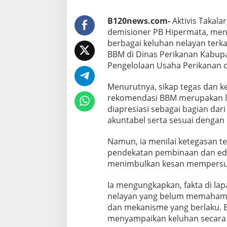
l
a
r
B120news.com-
Aktivis Takala
T
demisioner PB Hipermata, men
e
berbagai keluhan nelayan terk
r
BBM di Dinas Perikanan Kabupa
a
Pengelolaan Usaha Perikanan 
n
c
a
Menurutnya, sikap tegas dan k
m
rekomendasi BBM merupakan la
L
diapresiasi sebagai bagian dar
u
akuntabel serta sesuai dengan 
m
p
u
Namun, ia menilai ketegasan t
h
pendekatan pembinaan dan eduk
menimbulkan kesan mempersuli
Ia mengungkapkan, fakta di l
nelayan yang belum memahami 
dan mekanisme yang berlaku. 
menyampaikan keluhan secara 