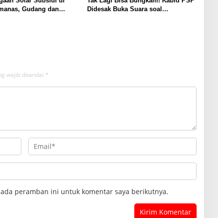
aan Solar Subsidi di
Tak Lagi Bisa Bungkam! Kabid PSP
anas, Gudang dan
Didesak Buka Suara soal
I LO Jadi Sorotan
Percakapan WhatsApp yang
Beredar
g wajib ditandai
*
pada peramban ini untuk komentar saya berikutnya.