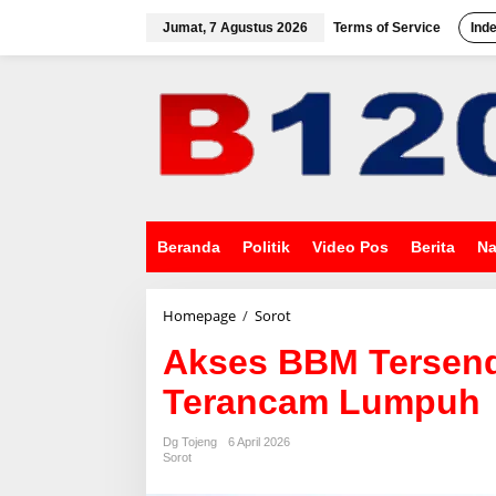
L
e
Jumat, 7 Agustus 2026
Terms of Service
Ind
w
a
t
i
k
e
k
o
n
t
e
Beranda
Politik
Video Pos
Berita
Na
n
Homepage
/
Sorot
A
k
Akses BBM Tersenda
s
e
Terancam Lumpuh
s
B
B
Dg Tojeng
6 April 2026
M
Sorot
T
e