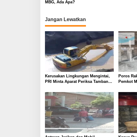
MBG, Ada Apa?
Jangan Lewatkan
Kerusakan Lingkungan Mengintai,
Poros Rak
PRI Minta Aparat Periksa Tambang
Pemkot Ma
Galian C Gowa
Pabrik Pa