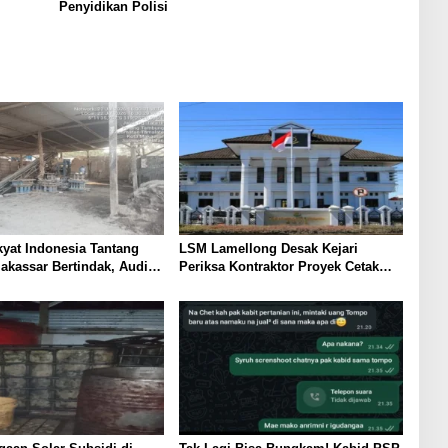
Penyidikan Polisi
yat Indonesia Tantang
LSM Lamellong Desak Kejari
kassar Bertindak, Audit
Periksa Kontraktor Proyek Cetak
ving Block Sekarang
Sawah Puluhan Miliar