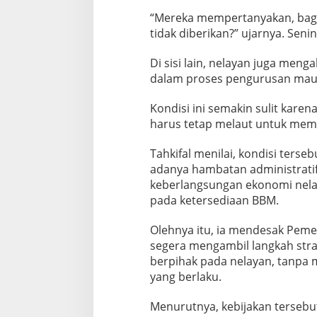
“Mereka mempertanyakan, baga
tidak diberikan?” ujarnya. Senin
Di sisi lain, nelayan juga men
dalam proses pengurusan maup
Kondisi ini semakin sulit kare
harus tetap melaut untuk meme
Tahkifal menilai, kondisi ters
adanya hambatan administratif
keberlangsungan ekonomi nela
pada ketersediaan BBM.
Olehnya itu, ia mendesak Peme
segera mengambil langkah strat
berpihak pada nelayan, tanpa m
yang berlaku.
Menurutnya, kebijakan terse