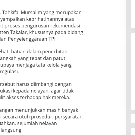
r, Tahkifal Mursalim yang merupakan
yampaikan keprihatinannya atas
ait proses pengurusan rekomendasi
ten Takalar, khususnya pada bidang
dan Penyelenggaraan TPI.
ehati-hatian dalam penerbitan
ngkah yang tepat dan patut
i upaya menjaga tata kelola yang
regulasi.
Canvasser MuLIA Ungkit Dugaan
ersebut harus diimbangi dengan
Kecurangan, Respons Appi Picu
asi kepada nelayan, agar tidak
Amarah Massa
Di Politik
|
9 Desember 2025
t akses terhadap hak mereka.
apangan menunjukkan masih banyak
secara utuh prosedur, persyaratan,
Bahkan, sejumlah nelayan
langsung.