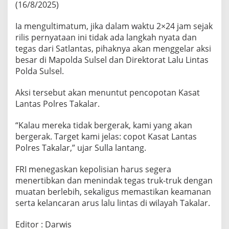
(16/8/2025)
l
a
n
Ia mengultimatum, jika dalam waktu 2×24 jam sejak
t
rilis pernyataan ini tidak ada langkah nyata dan
a
tegas dari Satlantas, pihaknya akan menggelar aksi
s
besar di Mapolda Sulsel dan Direktorat Lalu Lintas
T
a
Polda Sulsel.
k
a
Aksi tersebut akan menuntut pencopotan Kasat
l
Lantas Polres Takalar.
a
r
“Kalau mereka tidak bergerak, kami yang akan
B
e
bergerak. Target kami jelas: copot Kasat Lantas
r
Polres Takalar,” ujar Sulla lantang.
t
i
FRI menegaskan kepolisian harus segera
n
menertibkan dan menindak tegas truk-truk dengan
d
a
muatan berlebih, sekaligus memastikan keamanan
k
serta kelancaran arus lalu lintas di wilayah Takalar.
C
e
Editor : Darwis
p