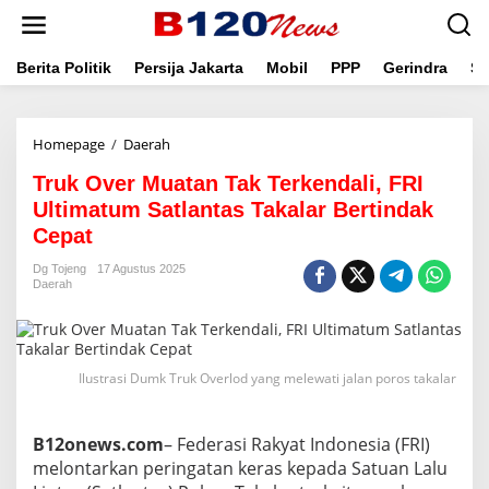
L
e
w
a
Berita Politik
Persija Jakarta
Mobil
PPP
Gerindra
Se
t
i
k
Homepage
/
Daerah
T
e
r
k
Truk Over Muatan Tak Terkendali, FRI
u
o
k
n
Ultimatum Satlantas Takalar Bertindak
O
t
Cepat
v
e
e
n
Dg Tojeng
17 Agustus 2025
r
Daerah
M
u
a
t
Ilustrasi Dumk Truk Overlod yang melewati jalan poros takalar
a
n
T
a
B12onews.com
– Federasi Rakyat Indonesia (FRI)
k
melontarkan peringatan keras kepada Satuan Lalu
T