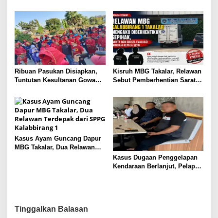
Takalar Didesak Buka
Cabut Perda LAD
Rekaman CCTV
Ribuan Pasukan Disiapkan,
Kisruh MBG Takalar, Relawan
Tuntutan Kesultanan Gowa
Sebut Pemberhentian Sarat
Mengarah ke DPRD
Kejanggalan dan Diskriminasi
Kasus Ayam Guncang Dapur
MBG Takalar, Dua Relawan
Terdepak dari SPPG
Kasus Dugaan Penggelapan
Kalabbirang 1
Kendaraan Berlanjut, Pelapor
Ungkap Fakta di Balik
Gudang Mobil
Tinggalkan Balasan