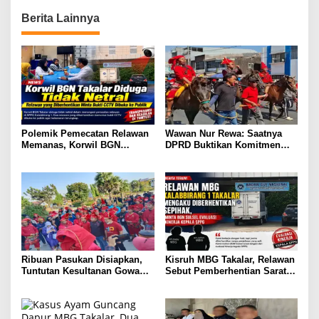
Berita Lainnya
Polemik Pemecatan Relawan
Wawan Nur Rewa: Saatnya
Memanas, Korwil BGN
DPRD Buktikan Komitmen
Takalar Didesak Buka
Cabut Perda LAD
Rekaman CCTV
Ribuan Pasukan Disiapkan,
Kisruh MBG Takalar, Relawan
Tuntutan Kesultanan Gowa
Sebut Pemberhentian Sarat
Mengarah ke DPRD
Kejanggalan dan Diskriminasi