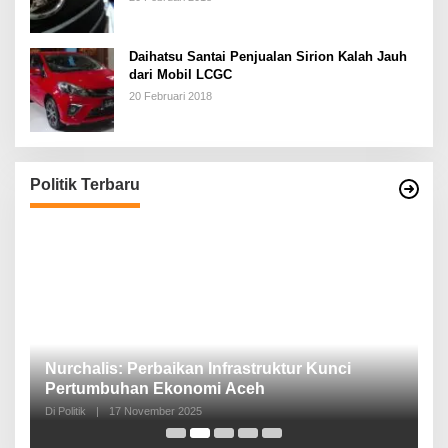
Daihatsu Santai Penjualan Sirion Kalah Jauh
dari Mobil LCGC
20 Februari 2018
Politik Terbaru
n,
Nurchalis: Perbaikan Infrastruktur Kunci
S
Pertumbuhan Ekonomi Aceh
d
Di Politik
|
17 November 2025
Di 