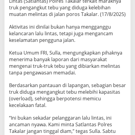
Lintas (Satlantas) Polres Takalar terkait maraknya
e
truk pengangkut tebu yang diduga kelebihan
r
k
muatan melintas di jalan poros Takalar. (17/8/2025)
e
n
Aktivitas ini dinilai bukan hanya mengganggu
d
kelancaran lalu lintas, tetapi juga mengancam
a
keselamatan pengguna jalan.
l
i
,
Ketua Umum FRI, Sulla, mengungkapkan pihaknya
F
menerima banyak laporan dari masyarakat
R
mengenai truk-truk tebu yang dibiarkan melintas
I
tanpa pengawasan memadai.
U
l
t
Berdasarkan pantauan di lapangan, sebagian besar
i
truk diduga mengangkut tebu melebihi kapasitas
m
(overload), sehingga berpotensi memicu
a
kecelakaan fatal.
t
u
m
“Ini bukan sekadar pelanggaran lalu lintas, ini
S
ancaman nyawa. Kami minta Satlantas Polres
a
Takalar jangan tinggal diam,” tegas Sulla. Sabtu
t