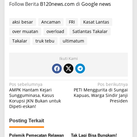
Follow Berita
B120news.com
di
Google news
a
t
aksi besar
Ancaman
FRI
Kasat Lantas
over muatan
overload
Satlantas Takalar
Takalar
truk tebu
ultimatum
Ikuti Kami
N
Pos sebelumnya
Pos berikutnya
AMPK Hantam Kejari
PETI Menggurita di Sungai
a
Sungguminasa, Kasus
Kapuas, Warga Sindir Janji
Korupsi JKN Bukan untuk
Presiden
v
Dipeti-eskan!
i
g
Posting Terkait
a
Polemik Pemecatan Relawan
Tak Lagi Bisa Bungkam!