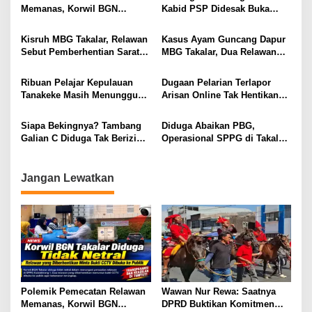
s
Memanas, Korwil BGN
Kabid PSP Didesak Buka
i
Takalar Didesak Buka
Suara soal Percakapan
Rekaman CCTV
WhatsApp yang Beredar
p
Kisruh MBG Takalar, Relawan
Kasus Ayam Guncang Dapur
Sebut Pemberhentian Sarat
MBG Takalar, Dua Relawan
o
Kejanggalan dan Diskriminasi
Terdepak dari SPPG
s
Kalabbirang 1
Ribuan Pelajar Kepulauan
Dugaan Pelarian Terlapor
Tanakeke Masih Menunggu
Arisan Online Tak Hentikan
MBG, Ada Apa?
Penyidikan Polisi
Siapa Bekingnya? Tambang
Diduga Abaikan PBG,
Galian C Diduga Tak Berizin
Operasional SPPG di Takalar
Masih Beraktivitas di Takalar
Tuai Sorotan
Jangan Lewatkan
Polemik Pemecatan Relawan
Wawan Nur Rewa: Saatnya
Memanas, Korwil BGN
DPRD Buktikan Komitmen