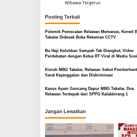
Wibawa Tergerus
v
i
Posting Terkait
g
a
Polemik Pemecatan Relawan Memanas, Korwil 
s
Takalar Didesak Buka Rekaman CCTV
i
Bu Haji Keluhkan Sampah Tak Diangkut, Video
p
Perdebatan dengan Ketua RT Viral di Media Sosi
o
Kisruh MBG Takalar, Relawan Sebut Pemberhent
s
Sarat Kejanggalan dan Diskriminasi
Kasus Ayam Guncang Dapur MBG Takalar, Dua
Relawan Terdepak dari SPPG Kalabbirang 1
Jangan Lewatkan