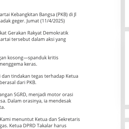
tai Kebangkitan Bangsa (PKB) di Jl
adak geger. Jumat (11/4/2025)
ikat Gerakan Rakyat Demokratik
rtai tersebut dalam aksi yang
gan kosong—spanduk kritis
l menggema keras.
i dan tindakan tegas terhadap Ketua
Canvasser MuLIA Ungkit Dugaan
erasal dari PKB.
Kecurangan, Respons Appi Picu
Amarah Massa
Di Politik
|
9 Desember 2025
pangan SGRD, menjadi motor orasi
a. Dalam orasinya, ia mendesak
ta.
 Kami menuntut Ketua dan Sekretaris
gas. Ketua DPRD Takalar harus