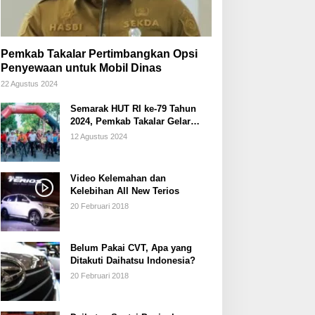
Pemkab Takalar Pertimbangkan Opsi
Penyewaan untuk Mobil Dinas
22 Agustus 2024
Semarak HUT RI ke-79 Tahun
2024, Pemkab Takalar Gelar
Sepeda Santai/Sepeda Hias
12 Agustus 2024
Video Kelemahan dan
Kelebihan All New Terios
20 Februari 2018
Belum Pakai CVT, Apa yang
Ditakuti Daihatsu Indonesia?
20 Februari 2018