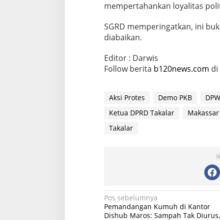
mempertahankan loyalitas polit
SGRD memperingatkan, ini buka
diabaikan.
Editor : Darwis
Follow berita
b120news.com
di
Aksi Protes
Demo PKB
DPW
Ketua DPRD Takalar
Makassar
Takalar
I
N
Pos sebelumnya
Pemandangan Kumuh di Kantor
a
Dishub Maros: Sampah Tak Diurus,