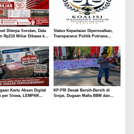
el Diterpa Sorotan, Data
Status Kepartaian Dipersoalkan,
 Rp210 Miliar Dibawa ke
Transparansi Politik Putriana
U, dan LKPP
Hamda Dakka Jadi Sorotan
aan Kartu Absen Digital
KP-FRI Desak Bersih-Bersih di
u per Siswa, LEMPAR
Sinjai, Dugaan Mafia BBM dan
pektorat Turun Tangan
Rokok Ilegal Jadi Sorotan