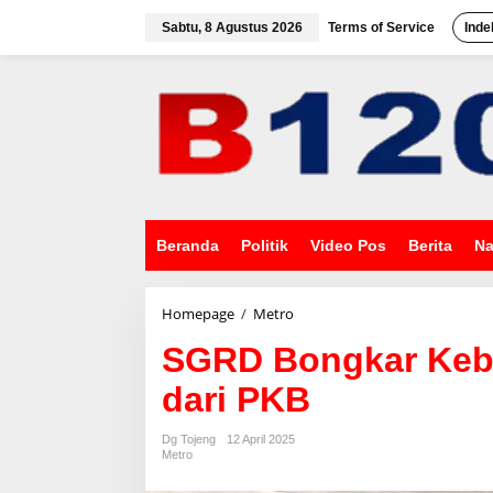
L
e
Sabtu, 8 Agustus 2026
Terms of Service
Inde
w
a
t
i
k
e
k
o
n
t
e
Beranda
Politik
Video Pos
Berita
Na
n
Homepage
/
Metro
S
G
SGRD Bongkar Kebo
R
D
dari PKB
B
o
n
Dg Tojeng
12 April 2025
g
Metro
k
a