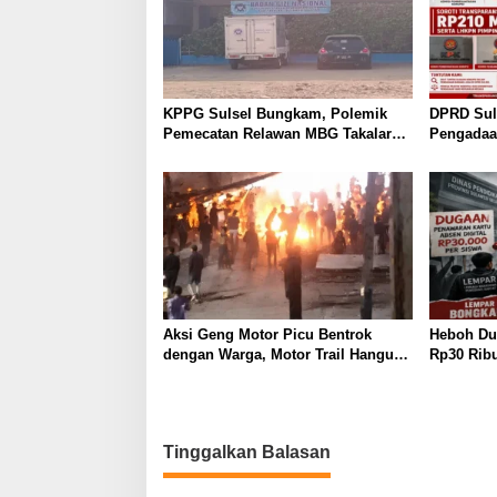
KPPG Sulsel Bungkam, Polemik
DPRD Suls
Pemecatan Relawan MBG Takalar
Pengadaan
Kian Memanas
KPK, KPP
Aksi Geng Motor Picu Bentrok
Heboh Dug
dengan Warga, Motor Trail Hangus
Rp30 Rib
Dibakar
Desak Ins
Tinggalkan Balasan