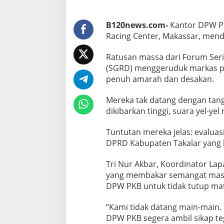
r
i
P
B120news.com-
Kantor DPW Par
K
Racing Center, Makassar, mend
B
Ratusan massa dari Forum Ser
(SGRD) menggeruduk markas pa
penuh amarah dan desakan.
Mereka tak datang dengan tan
dikibarkan tinggi, suara yel-ye
Tuntutan mereka jelas: evaluas
DPRD Kabupaten Takalar yang b
Tri Nur Akbar, Koordinator La
yang membakar semangat mass
DPW PKB untuk tidak tutup ma
“Kami tidak datang main-main.
DPW PKB segera ambil sikap te