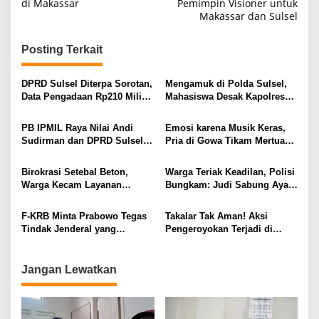
di Makassar
Pemimpin Visioner untuk
v
Makassar dan Sulsel
i
g
Posting Terkait
a
s
DPRD Sulsel Diterpa Sorotan,
Mengamuk di Polda Sulsel,
Data Pengadaan Rp210 Miliar
Mahasiswa Desak Kapolres
i
Dibawa ke KPK, KPPU, dan
dan Kasat Reskrim Sinjai
LKPP
Dicopot
p
PB IPMIL Raya Nilai Andi
Emosi karena Musik Keras,
Sudirman dan DPRD Sulsel
Pria di Gowa Tikam Mertua
o
Gagal Perjuangkan Luwu
dan Menantunya hingga
s
Utara
Tewas
Birokrasi Setebal Beton,
Warga Teriak Keadilan, Polisi
Warga Kecam Layanan
Bungkam: Judi Sabung Ayam
Samsat Makassar 1 yang
Dibiarkan Menggila di
Lambat dan Sombong
Bulukumba
F-KRB Minta Prabowo Tegas
Takalar Tak Aman! Aksi
Tindak Jenderal yang
Pengeroyokan Terjadi di
Lindungi Tambang Ilegal
Ruang Publik, Polisi Belum
Temukan Pelaku
Jangan Lewatkan