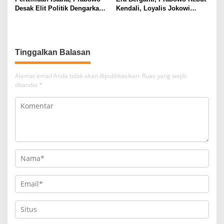
Desak Elit Politik Dengarkan
Kendali, Loyalis Jokowi
Suara Rakyat
Terpinggirkan
Tinggalkan Balasan
Alamat email Anda tidak akan dipublikasikan.
Ruas yang wajib
ditandai
*