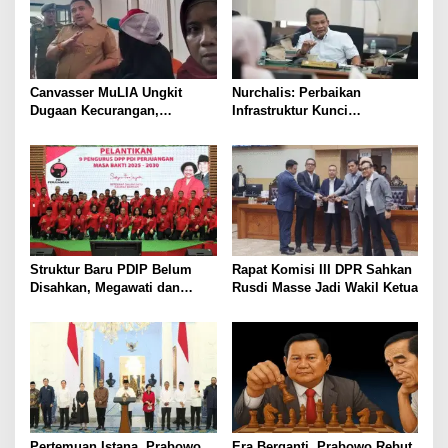
Canvasser MuLIA Ungkit
Nurchalis: Perbaikan
Dugaan Kecurangan,
Infrastruktur Kunci
Respons Appi Picu Amarah
Pertumbuhan Ekonomi Aceh
Massa
Struktur Baru PDIP Belum
Rapat Komisi III DPR Sahkan
Disahkan, Megawati dan
Rusdi Masse Jadi Wakil Ketua
Hasto Tunggu Restu
Pemerintah
Pertemuan Istana, Prabowo
Era Berganti, Prabowo Rebut