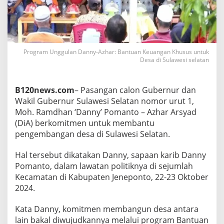
n
y
-
A
z
h
Program Unggulan Danny-Azhar: Bantuan Keuangan Khusus untuk
a
Desa di Sulawesi selatan
r
:
B
B120news.com
– Pasangan calon Gubernur dan
a
Wakil Gubernur Sulawesi Selatan nomor urut 1,
n
Moh. Ramdhan ‘Danny’ Pomanto – Azhar Arsyad
t
u
(DiA) berkomitmen untuk membantu
a
pengembangan desa di Sulawesi Selatan.
n
K
Hal tersebut dikatakan Danny, sapaan karib Danny
e
Pomanto, dalam lawatan politiknya di sejumlah
u
a
Kecamatan di Kabupaten Jeneponto, 22-23 Oktober
n
2024.
g
a
Kata Danny, komitmen membangun desa antara
n
lain bakal diwujudkannya melalui program Bantuan
K