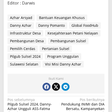
Editor : Darwis
Azhar Arsyad
Bantuan Keuangan Khusus
Danny Azhar
Danny Pomanto
Global FoodHub
Infrastruktur Desa
Kesejahteraan Petani Nelayan
Pembangunan Desa
Pembangunan Sulsel
Pemilih Cerdas
Pertanian Sulsel
Pilgub Sulsel 2024
Program Unggulan
Sulawesi Selatan
Visi Misi Danny Azhar
Ikuti Kami
N
Pos sebelumnya
Pos berikutnya
Pilgub Sulsel 2024, Danny-
Pendukung INIMI dan DIA
a
Azhar Ungguli ASS-Fatma
Bersatu, Kampanyekan