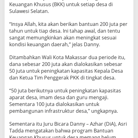
h
Keuangan Khusus (BKK) untuk setiap desa di
u
Sulawesi Selatan.
s
u
“Insya Allah, kita akan berikan bantuan 200 juta per
s
tahun untuk tiap desa. Ini tahap awal, dan tentu
u
n
sangat memungkinkan akan meningkat sesuai
t
kondisi keuangan daerah,” jelas Danny.
u
k
Ditambahkan Wali Kota Makassar dua periode itu,
D
dana sebesar 200 juta akan dialokasikan sebesar
e
s
50 juta untuk peningkatan kapasitas Kepala Desa
a
dan Ketua Tim Penggerak PKK di tingkat desa.
d
i
“50 juta berikutnya untuk peningkatan kapasitas
S
aparat desa, imam desa dan guru mengaji.
u
l
Sementara 100 juta dialokasikan untuk
a
pembangunan infrastruktur desa,” ungkapnya.
w
e
Sementara itu Juru Bicara Danny – Azhar (DiA), Asri
s
Tadda mengatakan bahwa program Bantuan
i
s
Keuangan Khusus untuk desa memang belum