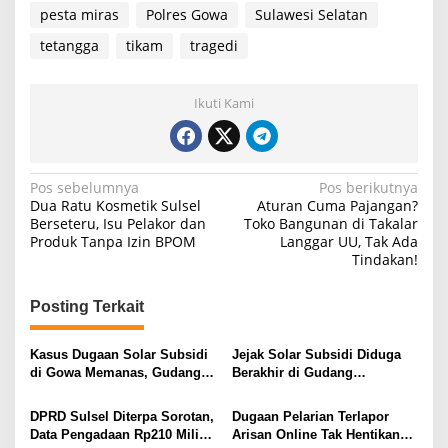
pesta miras
Polres Gowa
Sulawesi Selatan
tetangga
tikam
tragedi
Ikuti Kami
N
Pos sebelumnya
Pos berikutnya
Dua Ratu Kosmetik Sulsel
Aturan Cuma Pajangan?
a
Berseteru, Isu Pelakor dan
Toko Bangunan di Takalar
Produk Tanpa Izin BPOM
Langgar UU, Tak Ada
v
Tindakan!
i
g
Posting Terkait
a
s
Kasus Dugaan Solar Subsidi
Jejak Solar Subsidi Diduga
di Gowa Memanas, Gudang
Berakhir di Gudang
i
dan Oknum TNI LO Jadi
Parangcarammeng, Siapa
Sorotan
Pengelolanya?
p
DPRD Sulsel Diterpa Sorotan,
Dugaan Pelarian Terlapor
Data Pengadaan Rp210 Miliar
Arisan Online Tak Hentikan
o