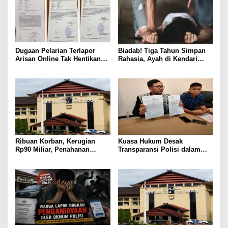
Dugaan Pelarian Terlapor
Biadab! Tiga Tahun Simpan
Arisan Online Tak Hentikan
Rahasia, Ayah di Kendari
Penyidikan Polisi
Diduga Jadikan Anak Korban
Nafsu
Ribuan Korban, Kerugian
Kuasa Hukum Desak
Rp90 Miliar, Penahanan
Transparansi Polisi dalam
Tersangka HL Masih Jadi
Kasus Dugaan Aborsi Gowa
Misteri