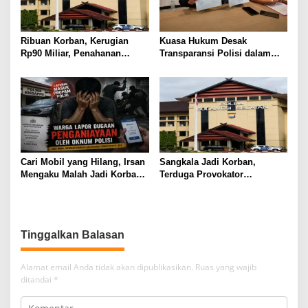
Ribuan Korban, Kerugian
Kuasa Hukum Desak
Rp90 Miliar, Penahanan
Transparansi Polisi dalam
Tersangka HL Masih Jadi
Kasus Dugaan Aborsi Gowa
Misteri
Cari Mobil yang Hilang, Irsan
Sangkala Jadi Korban,
Mengaku Malah Jadi Korban
Terduga Provokator
Kekerasan
Pengrusakan Belum
Tersentuh?
Tinggalkan Balasan
Alamat email Anda tidak akan dipublikasikan.
Ruas yang wajib
ditandai
*