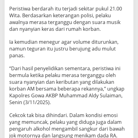
d
Peristiwa berdarah itu terjadi sekitar pukul 21.00
a
n
Wita. Berdasarkan keterangan polisi, pelaku
M
awalnya merasa terganggu dengan suara musik
e
dan nyanyian keras dari rumah korban.
n
a
Ia kemudian menegur agar volume diturunkan,
n
t
namun teguran itu justru berujung adu mulut
u
panas.
n
y
“Dari hasil penyelidikan sementara, peristiwa ini
a
bermula ketika pelaku merasa terganggu oleh
h
i
suara nyanyian dan keributan yang dilakukan
n
korban AM bersama beberapa rekannya,” ungkap
g
Kapolres Gowa AKBP Muhammad Aldy Sulaiman,
g
Senin (3/11/2025).
a
T
e
Cekcok tak bisa dihindari. Dalam kondisi emosi
w
yang memuncak, pelaku yang diduga juga dalam
a
pengaruh alkohol mengambil sangkur dari bawah
s
jok motornya dan langsung menikam dada RA.