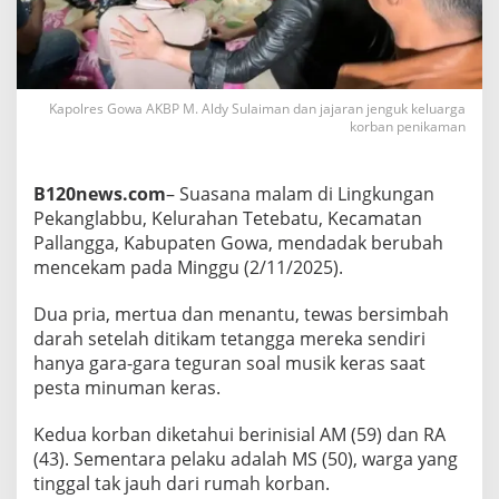
r
a
s
,
P
r
Kapolres Gowa AKBP M. Aldy Sulaiman dan jajaran jenguk keluarga
korban penikaman
i
a
d
i
B120news.com
– Suasana malam di Lingkungan
G
Pekanglabbu, Kelurahan Tetebatu, Kecamatan
o
Pallangga, Kabupaten Gowa, mendadak berubah
w
mencekam pada Minggu (2/11/2025).
a
T
i
Dua pria, mertua dan menantu, tewas bersimbah
k
darah setelah ditikam tetangga mereka sendiri
a
hanya gara-gara teguran soal musik keras saat
m
pesta minuman keras.
M
e
r
Kedua korban diketahui berinisial AM (59) dan RA
t
(43). Sementara pelaku adalah MS (50), warga yang
u
tinggal tak jauh dari rumah korban.
a