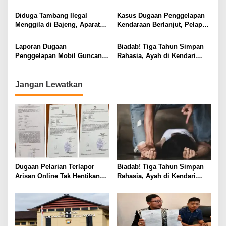
Dibawa ke KPK, KPPU, dan
Penyidikan Polisi
s
LKPP
Diduga Tambang Ilegal
Kasus Dugaan Penggelapan
Menggila di Bajeng, Aparat
Kendaraan Berlanjut, Pelapor
Diminta Jangan Tutup Mata
Ungkap Fakta di Balik
Gudang Mobil
Laporan Dugaan
Biadab! Tiga Tahun Simpan
Penggelapan Mobil Guncang
Rahasia, Ayah di Kendari
Bantaeng, Nama Oknum
Diduga Jadikan Anak Korban
DPRD hingga Polisi Disebut
Nafsu
Jangan Lewatkan
Dugaan Pelarian Terlapor
Biadab! Tiga Tahun Simpan
Arisan Online Tak Hentikan
Rahasia, Ayah di Kendari
Penyidikan Polisi
Diduga Jadikan Anak Korban
Nafsu