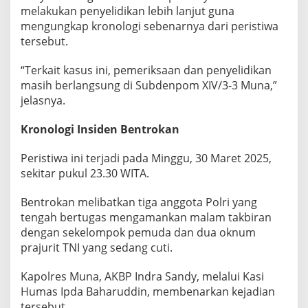
m
melakukan penyelidikan lebih lanjut guna
P
mengungkap kronologi sebenarnya dari peristiwa
r
tersebut.
a
j
“Terkait kasus ini, pemeriksaan dan penyelidikan
u
r
masih berlangsung di Subdenpom XIV/3-3 Muna,”
i
jelasnya.
t
D
Kronologi Insiden Bentrokan
i
t
a
Peristiwa ini terjadi pada Minggu, 30 Maret 2025,
n
sekitar pukul 23.30 WITA.
g
k
Bentrokan melibatkan tiga anggota Polri yang
a
tengah bertugas mengamankan malam takbiran
p
dengan sekelompok pemuda dan dua oknum
prajurit TNI yang sedang cuti.
Kapolres Muna, AKBP Indra Sandy, melalui Kasi
Humas Ipda Baharuddin, membenarkan kejadian
tersebut.