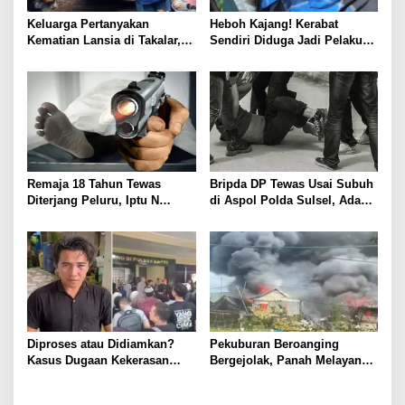
Keluarga Pertanyakan
Heboh Kajang! Kerabat
Kematian Lansia di Takalar,
Sendiri Diduga Jadi Pelaku
Mengaku Tak Mendapat
Teror Rumah Orang Tua
Kepastian Saat Melapor
Polisi
Remaja 18 Tahun Tewas
Bripda DP Tewas Usai Subuh
Diterjang Peluru, Iptu N
di Aspol Polda Sulsel, Ada
Diamankan Propam
Dugaan Dikeroyok
Diproses atau Didiamkan?
Pekuburan Beroanging
Kasus Dugaan Kekerasan
Bergejolak, Panah Melayang,
Oknum Polisi Maros Menguat
Rumah Hangus Dilalap Api