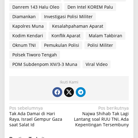
Danrem 143 Halu Oleo
Den Intel KOREM Palu
Diamankan
Investigasi Polisi Militer
Kapolres Muna
Kesalahpahaman Aparat
Kodim Kendari
Konflik Aparat
Malam Takbiran
Oknum TNI
Pemukulan Polisi
Polisi Militer
Polsek Tiworo Tengah
POM Subdenpom XIV/3-3 Muna
Viral Video
Ikuti Kami
N
Pos sebelumnya
Pos berikutnya
Tak Ada Damai di Hari
Najwa Shihab Tak Lagi
a
Raya, Israel Gempur Gaza
Lantang soal RUU TNI, Ada
saat Salat Id
Kepentingan Tersembuny
v
i