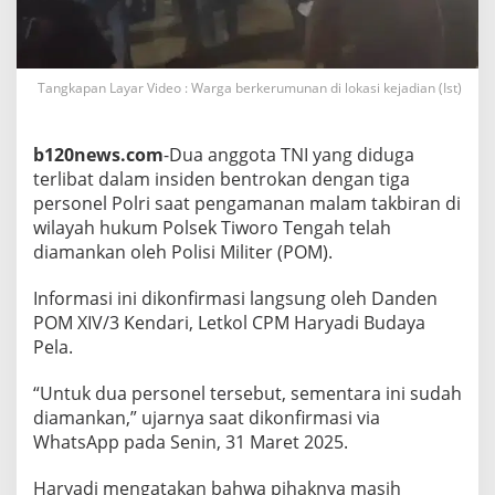
!
B
e
n
Tangkapan Layar Video : Warga berkerumunan di lokasi kejadian (Ist)
t
r
o
k
b120news.com
-Dua anggota TNI yang diduga
T
terlibat dalam insiden bentrokan dengan tiga
N
personel Polri saat pengamanan malam takbiran di
I
wilayah hukum Polsek Tiworo Tengah telah
-
P
diamankan oleh Polisi Militer (POM).
o
l
Informasi ini dikonfirmasi langsung oleh Danden
r
POM XIV/3 Kendari, Letkol CPM Haryadi Budaya
i
Pela.
,
D
u
“Untuk dua personel tersebut, sementara ini sudah
a
diamankan,” ujarnya saat dikonfirmasi via
O
WhatsApp pada Senin, 31 Maret 2025.
k
n
Haryadi mengatakan bahwa pihaknya masih
u