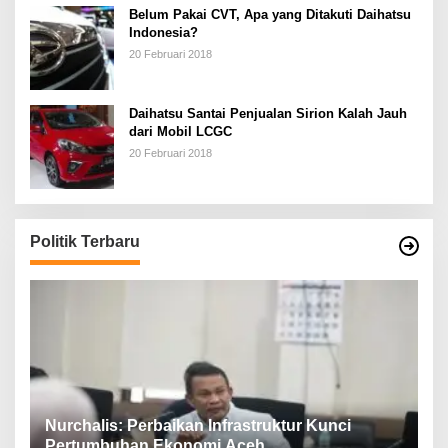
Belum Pakai CVT, Apa yang Ditakuti Daihatsu
Indonesia?
20 Februari 2018
Daihatsu Santai Penjualan Sirion Kalah Jauh
dari Mobil LCGC
20 Februari 2018
Politik Terbaru
n,
Nurchalis: Perbaikan Infrastruktur Kunci
S
Pertumbuhan Ekonomi Aceh
d