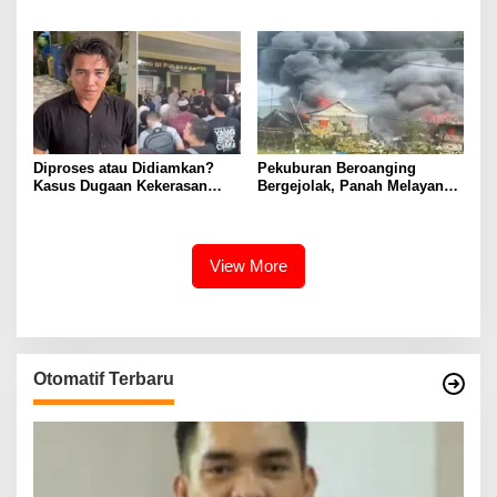
Diamankan Propam
Dugaan Dikeroyok
Diproses atau Didiamkan?
Pekuburan Beroanging
Kasus Dugaan Kekerasan
Bergejolak, Panah Melayang,
Oknum Polisi Maros Menguat
Rumah Hangus Dilalap Api
View More
Otomatif Terbaru