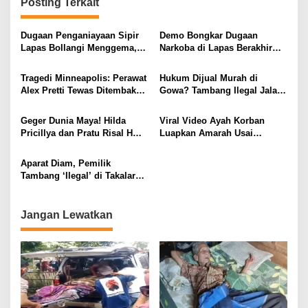
Posting Terkait
g
a
Dugaan Penganiayaan Sipir
Demo Bongkar Dugaan
s
Lapas Bollangi Menggema,
Narkoba di Lapas Berakhir
Rahang Mahasiswa Disebut
Sadis, Mahasiswa Tersungkur
i
Bengkok
Diseret Petugas
Tragedi Minneapolis: Perawat
Hukum Dijual Murah di
p
Alex Pretti Tewas Ditembak
Gowa? Tambang Ilegal Jalan
Agen Imigrasi AS
Terus, Oknum TNI Disebut-
o
sebut Terlibat!
Geger Dunia Maya! Hilda
Viral Video Ayah Korban
s
Pricillya dan Pratu Risal H
Luapkan Amarah Usai
Jadi Sorotan, Link Video
Putrinya Digorok Pemuda
Bikin Warganet Panik
Aparat Diam, Pemilik
Tambang ‘Ilegal’ di Takalar
Makin Berani Tantang Hukum
Jangan Lewatkan