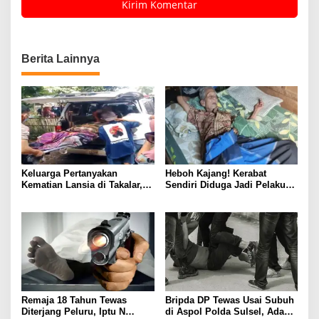
Berita Lainnya
Keluarga Pertanyakan
Heboh Kajang! Kerabat
Kematian Lansia di Takalar,
Sendiri Diduga Jadi Pelaku
Mengaku Tak Mendapat
Teror Rumah Orang Tua
Kepastian Saat Melapor
Polisi
Remaja 18 Tahun Tewas
Bripda DP Tewas Usai Subuh
Diterjang Peluru, Iptu N
di Aspol Polda Sulsel, Ada