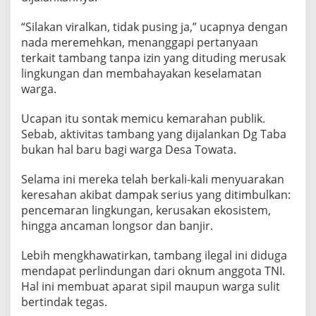
a
k
“Silakan viralkan, tidak pusing ja,” ucapnya dengan
i
nada meremehkan, menanggapi pertanyaan
n
terkait tambang tanpa izin yang dituding merusak
B
e
lingkungan dan membahayakan keselamatan
r
warga.
a
n
Ucapan itu sontak memicu kemarahan publik.
i
Sebab, aktivitas tambang yang dijalankan Dg Taba
T
a
bukan hal baru bagi warga Desa Towata.
n
t
Selama ini mereka telah berkali-kali menyuarakan
a
keresahan akibat dampak serius yang ditimbulkan:
n
pencemaran lingkungan, kerusakan ekosistem,
g
H
hingga ancaman longsor dan banjir.
u
k
Lebih mengkhawatirkan, tambang ilegal ini diduga
u
mendapat perlindungan dari oknum anggota TNI.
m
Hal ini membuat aparat sipil maupun warga sulit
bertindak tegas.