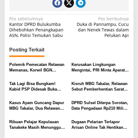
N
Pos sebelumnya
Pos berikutnya
Kantor DPRD Bulukumba
Duka di Pannampu, Cucu
a
Dihebohkan Penangkapan
dan Nenek Tewas dalam
ASN, Polisi Temukan Sabu
Pelukan Api
v
i
Posting Terkait
g
a
Polemik Pemecatan Relawan
Kerusakan Lingkungan
s
Memanas, Korwil BGN
Mengintai, PRI Minta Aparat
Takalar Didesak Buka
Periksa Tambang Galian C
i
Rekaman CCTV
Gowa
Tak Lagi Bisa Bungkam!
Kisruh MBG Takalar, Relawan
p
Kabid PSP Didesak Buka
Sebut Pemberhentian Sarat
Suara soal Percakapan
Kejanggalan dan Diskriminasi
o
WhatsApp yang Beredar
Kasus Ayam Guncang Dapur
DPRD Sulsel Diterpa Sorotan,
s
MBG Takalar, Dua Relawan
Data Pengadaan Rp210 Miliar
Terdepak dari SPPG
Dibawa ke KPK, KPPU, dan
Kalabbirang 1
LKPP
Ribuan Pelajar Kepulauan
Dugaan Pelarian Terlapor
Tanakeke Masih Menunggu
Arisan Online Tak Hentikan
MBG, Ada Apa?
Penyidikan Polisi