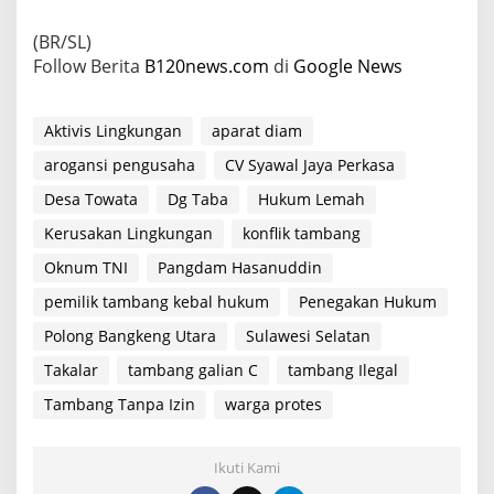
(BR/SL)
Follow Berita
B120news.com
di
Google News
Aktivis Lingkungan
aparat diam
arogansi pengusaha
CV Syawal Jaya Perkasa
Desa Towata
Dg Taba
Hukum Lemah
Kerusakan Lingkungan
konflik tambang
Oknum TNI
Pangdam Hasanuddin
pemilik tambang kebal hukum
Penegakan Hukum
Polong Bangkeng Utara
Sulawesi Selatan
Takalar
tambang galian C
tambang Ilegal
Tambang Tanpa Izin
warga protes
Ikuti Kami