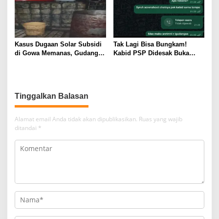
Kasus Dugaan Solar Subsidi
Tak Lagi Bisa Bungkam!
di Gowa Memanas, Gudang
Kabid PSP Didesak Buka
dan Oknum TNI LO Jadi
Suara soal Percakapan
Sorotan
WhatsApp yang Beredar
Tinggalkan Balasan
Alamat email Anda tidak akan dipublikasikan.
Ruas yang wajib
ditandai
*