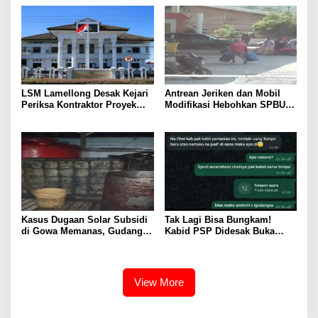
Gowa
Paving Block Sekarang
LSM Lamellong Desak Kejari
Antrean Jeriken dan Mobil
Periksa Kontraktor Proyek
Modifikasi Hebohkan SPBU
Cetak Sawah Puluhan Miliar
Larompong, Dugaan Mafia
Solar Kembali Muncul
Kasus Dugaan Solar Subsidi
Tak Lagi Bisa Bungkam!
di Gowa Memanas, Gudang
Kabid PSP Didesak Buka
dan Oknum TNI LO Jadi
Suara soal Percakapan
Sorotan
WhatsApp yang Beredar
View More