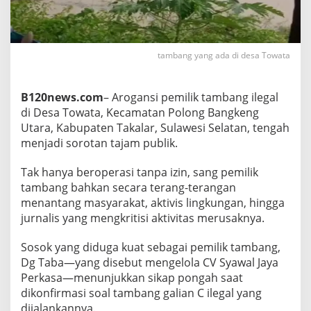
T
a
m
b
tambang yang ada di desa Towata
a
n
g
'
B120news.com
– Arogansi pemilik tambang ilegal
I
di Desa Towata, Kecamatan Polong Bangkeng
l
Utara, Kabupaten Takalar, Sulawesi Selatan, tengah
e
menjadi sorotan tajam publik.
g
a
l
Tak hanya beroperasi tanpa izin, sang pemilik
'
tambang bahkan secara terang-terangan
d
menantang masyarakat, aktivis lingkungan, hingga
i
jurnalis yang mengkritisi aktivitas merusaknya.
T
a
k
Sosok yang diduga kuat sebagai pemilik tambang,
a
Dg Taba—yang disebut mengelola CV Syawal Jaya
l
Perkasa—menunjukkan sikap pongah saat
a
dikonfirmasi soal tambang galian C ilegal yang
r
M
dijalankannya.