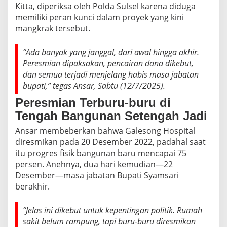
h
Kitta, diperiksa oleh Polda Sulsel karena diduga
J
memiliki peran kunci dalam proyek yang kini
a
mangkrak tersebut.
b
a
t
“Ada banyak yang janggal, dari awal hingga akhir.
a
Peresmian dipaksakan, pencairan dana dikebut,
n
dan semua terjadi menjelang habis masa jabatan
B
bupati,” tegas Ansar, Sabtu (12/7/2025).
u
p
Peresmian Terburu-buru di
a
Tengah Bangunan Setengah Jadi
t
i
Ansar membeberkan bahwa Galesong Hospital
H
diresmikan pada 20 Desember 2022, padahal saat
a
b
itu progres fisik bangunan baru mencapai 75
i
persen. Anehnya, dua hari kemudian—22
s
Desember—masa jabatan Bupati Syamsari
!
berakhir.
“Jelas ini dikebut untuk kepentingan politik. Rumah
sakit belum rampung, tapi buru-buru diresmikan