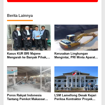
Berita Lainnya
Kasus KUR BRI Majene
Kerusakan Lingkungan
Mengarah ke Banyak Pihak,
Mengintai, PRI Minta Aparat
Kerugian Negara Capai Rp5
Periksa Tambang Galian C
Miliar?
Gowa
Poros Rakyat Indonesia
LSM Lamellong Desak Kejari
Tantang Pemkot Makassar
Periksa Kontraktor Proyek
Bertindak, Audit Pabrik
Cetak Sawah Puluhan Miliar