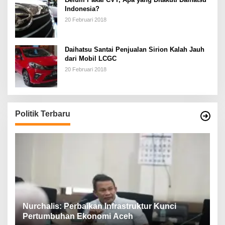
Indonesia?
20 Februari 2018
Daihatsu Santai Penjualan Sirion Kalah Jauh
dari Mobil LCGC
20 Februari 2018
Politik Terbaru
n,
Nurchalis: Perbaikan Infrastruktur Kunci
S
Pertumbuhan Ekonomi Aceh
d