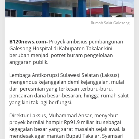
1
6
,
5
Rumah Sakit Galesong
M
i
l
B120news.com-
Proyek ambisius pembangunan
i
a
Galesong Hospital di Kabupaten Takalar kini
r
berubah menjadi potret buram pengelolaan
D
anggaran publik.
i
l
Lembaga Antikorupsi Sulawesi Selatan (Laksus)
a
k
mengendus kejanggalan demi kejanggalan, mulai
u
dari peresmian yang terkesan terburu-buru,
k
pencairan dana besar-besaran, hingga rumah sakit
a
yang kini tak lagi berfungsi.
n
S
e
Direktur Laksus, Muhammad Ansar, menyebut
t
proyek bernilai hampir Rp91,9 miliar itu sebagai
e
kegagalan besar yang sarat masalah sejak awal. Ia
l
mendesak agar mantan Bupati Takalar, Syamsari
a