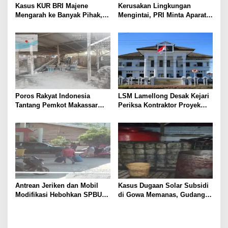
Kasus KUR BRI Majene
Kerusakan Lingkungan
Mengarah ke Banyak Pihak,
Mengintai, PRI Minta Aparat
Kerugian Negara Capai Rp5
Periksa Tambang Galian C
Miliar?
Gowa
Poros Rakyat Indonesia
LSM Lamellong Desak Kejari
Tantang Pemkot Makassar
Periksa Kontraktor Proyek
Bertindak, Audit Pabrik
Cetak Sawah Puluhan Miliar
Paving Block Sekarang
Antrean Jeriken dan Mobil
Kasus Dugaan Solar Subsidi
Modifikasi Hebohkan SPBU
di Gowa Memanas, Gudang
Larompong, Dugaan Mafia
dan Oknum TNI LO Jadi
Solar Kembali Muncul
Sorotan