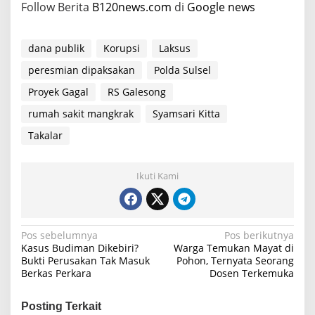
Follow Berita
B120news.com
di
Google news
dana publik
Korupsi
Laksus
peresmian dipaksakan
Polda Sulsel
Proyek Gagal
RS Galesong
rumah sakit mangkrak
Syamsari Kitta
Takalar
Ikuti Kami
N
Pos sebelumnya
Pos berikutnya
Kasus Budiman Dikebiri?
Warga Temukan Mayat di
a
Bukti Perusakan Tak Masuk
Pohon, Ternyata Seorang
Berkas Perkara
Dosen Terkemuka
v
i
Posting Terkait