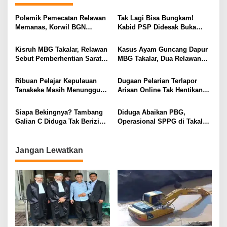
g
a
Polemik Pemecatan Relawan
Tak Lagi Bisa Bungkam!
s
Memanas, Korwil BGN
Kabid PSP Didesak Buka
Takalar Didesak Buka
Suara soal Percakapan
i
Rekaman CCTV
WhatsApp yang Beredar
Kisruh MBG Takalar, Relawan
Kasus Ayam Guncang Dapur
p
Sebut Pemberhentian Sarat
MBG Takalar, Dua Relawan
Kejanggalan dan Diskriminasi
Terdepak dari SPPG
o
Kalabbirang 1
Ribuan Pelajar Kepulauan
Dugaan Pelarian Terlapor
s
Tanakeke Masih Menunggu
Arisan Online Tak Hentikan
MBG, Ada Apa?
Penyidikan Polisi
Siapa Bekingnya? Tambang
Diduga Abaikan PBG,
Galian C Diduga Tak Berizin
Operasional SPPG di Takalar
Masih Beraktivitas di Takalar
Tuai Sorotan
Jangan Lewatkan