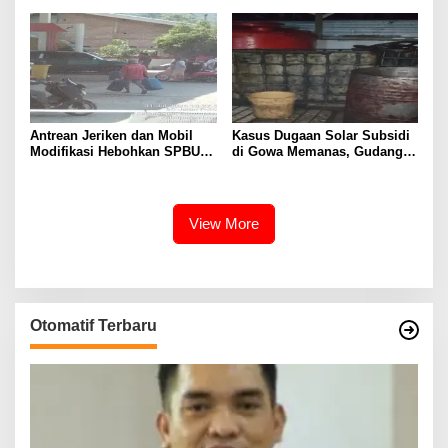
Paving Block Sekarang
Antrean Jeriken dan Mobil
Kasus Dugaan Solar Subsidi
Modifikasi Hebohkan SPBU
di Gowa Memanas, Gudang
Larompong, Dugaan Mafia
dan Oknum TNI LO Jadi
Solar Kembali Muncul
Sorotan
View More
Otomatif Terbaru