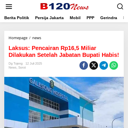
L
e
w
a
Berita Politik
Persija Jakarta
Mobil
PPP
Gerindra
Se
t
i
k
Homepage
/
news
L
e
a
k
Laksus: Pencairan Rp16,5 Miliar
k
o
s
n
Dilakukan Setelah Jabatan Bupati Habis!
u
t
s
e
Dg Tojeng
12 Juli 2025
News
,
Sorot
:
n
P
e
n
c
a
i
r
a
n
R
p