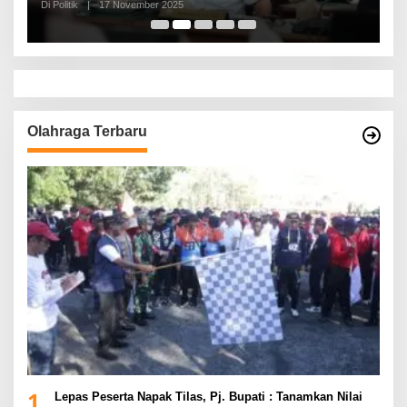
Di Politik
|
17 November 2025
Di 
Olahraga Terbaru
1
Lepas Peserta Napak Tilas, Pj. Bupati : Tanamkan Nilai