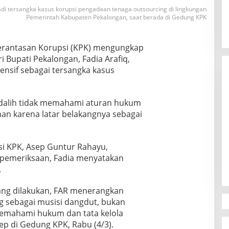
adi tersangka kasus korupsi pengadaan tenaga outsourcing di lingkungan
Pemerintah Kabupaten Pekalongan, saat berada di Gedung KPK
erantasan Korupsi (KPK) mengungkap
ri Bupati Pekalongan,
Fadia Arafiq
,
ensif sebagai tersangka kasus
rdalih tidak memahami aturan hukum
an karena latar belakangnya sebagai
Canvasser MuLIA Ungkit Dugaan
Kecurangan, Respons Appi Picu
si KPK,
Asep Guntur Rahayu
,
Amarah Massa
emeriksaan, Fadia menyatakan
Di Politik
|
9 Desember 2025
.
ang dilakukan, FAR menerangkan
ng sebagai musisi dangdut, bukan
 memahami hukum dan tata kelola
ep di Gedung KPK, Rabu (4/3).