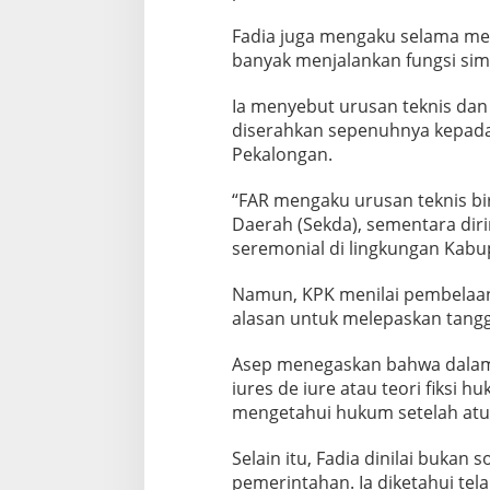
e
m
Fadia juga mengaku selama men
e
banyak menjalankan fungsi sim
r
i
n
Ia menyebut urusan teknis dan
t
diserahkan sepenuhnya kepada 
a
Pekalongan.
h
a
“FAR mengaku urusan teknis bi
n
Daerah (Sekda), sementara diri
seremonial di lingkungan Kabup
Namun, KPK menilai pembelaan 
alasan untuk melepaskan tang
Asep menegaskan bahwa dalam
iures de iure atau teori fiksi 
mengetahui hukum setelah atu
Selain itu, Fadia dinilai bukan
pemerintahan. Ia diketahui tel