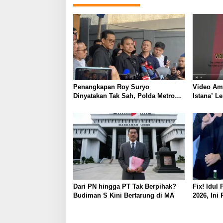
Penangkapan Roy Suryo
Video Ami
Dinyatakan Tak Sah, Polda Metro
Istana’ L
Jaya Kalah di Praperadilan
Ditakedo
Dari PN hingga PT Tak Berpihak?
Fix! Idul 
Budiman S Kini Bertarung di MA
2026, Ini
Sidang Is