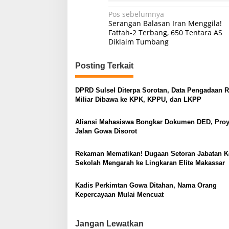
N
Pos sebelumnya
Serangan Balasan Iran Menggila!
a
Fattah-2 Terbang, 650 Tentara AS
Diklaim Tumbang
v
i
Posting Terkait
g
a
DPRD Sulsel Diterpa Sorotan, Data Pengadaan 
s
Miliar Dibawa ke KPK, KPPU, dan LKPP
i
Aliansi Mahasiswa Bongkar Dokumen DED, Pro
p
Jalan Gowa Disorot
o
Rekaman Mematikan! Dugaan Setoran Jabatan K
s
Sekolah Mengarah ke Lingkaran Elite Makassar
Kadis Perkimtan Gowa Ditahan, Nama Orang
Kepercayaan Mulai Mencuat
Jangan Lewatkan