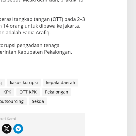
erasi tangkap tangan (OTT) pada 2–3
14 orang untuk dibawa ke Jakarta.
n adalah Fadia Arafiq.
 korupsi pengadaan tenaga
merintah Kabupaten Pekalongan.
q
kasus korupsi
kepala daerah
KPK
OTT KPK
Pekalongan
outsourcing
Sekda
kuti Kami