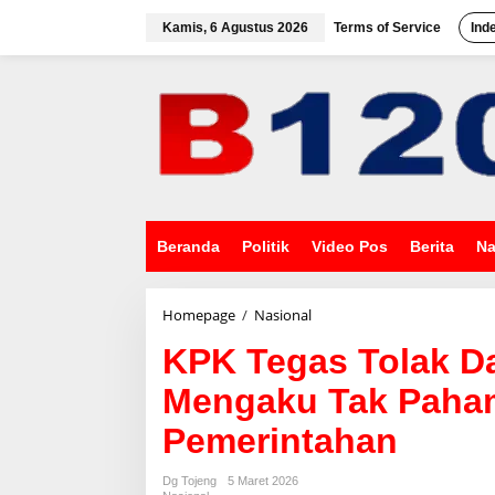
L
e
Kamis, 6 Agustus 2026
Terms of Service
Ind
w
a
t
i
k
e
k
o
n
t
e
Beranda
Politik
Video Pos
Berita
Na
n
Homepage
/
Nasional
K
P
KPK Tegas Tolak Da
K
T
Mengaku Tak Paham
e
g
Pemerintahan
a
s
T
Dg Tojeng
5 Maret 2026
o