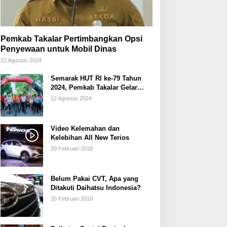
Pemkab Takalar Pertimbangkan Opsi
Penyewaan untuk Mobil Dinas
22 Agustus 2024
Semarak HUT RI ke-79 Tahun
2024, Pemkab Takalar Gelar
Sepeda Santai/Sepeda Hias
12 Agustus 2024
Video Kelemahan dan
Kelebihan All New Terios
20 Februari 2018
Belum Pakai CVT, Apa yang
Ditakuti Daihatsu Indonesia?
20 Februari 2018