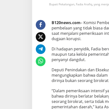
e
Bupati Pekalongan, Fadia Arafiq, yang menj
n
g
a
k
B120news.com
– Komisi Pemb
u
T
pembelaan yang tidak biasa da
a
saat menjalani pemeriksaan int
k
dugaan korupsi.
P
a
Di hadapan penyidik, Fadia be
h
a
maupun tata kelola pemerintah
m
penyanyi dangdut.
T
a
Deputi Penindakan dan Ekseku
t
mengungkapkan bahwa dalam p
a
K
dirinya bukan seorang birokrat
e
l
“Dalam pemeriksaan intensif y
o
bahwa dirinya berlatar belaka
l
seorang birokrat, serta tidak
a
P
pemerintahan daerah,” kata As