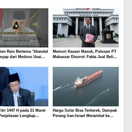
en Rais Bertema ‘Skandal
Memori Kasasi Masuk, Putusan PT
enyap dari Medsos Usai
Makassar Disorot: Fakta Jual Beli
wn Komdigi
Tanah Diabaikan
Fitri 1447 H pada 21 Maret
Harga Solar Bisa Terkerek, Dampak
 Penjelasan Lengkap
Perang Iran-Israel Merambat ke
bat
Pasar Domestik