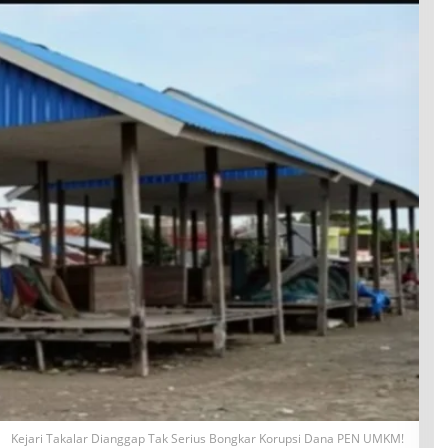
Kejari Takalar Dianggap Tak Serius Bongkar Korupsi Dana PEN UMKM!