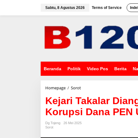
L
e
Sabtu, 8 Agustus 2026
Terms of Service
Inde
w
a
t
i
k
e
k
o
n
t
e
Beranda
Politik
Video Pos
Berita
Na
n
Homepage
/
Sorot
K
e
Kejari Takalar Dia
j
a
Korupsi Dana PEN
r
i
T
Dg Tojeng
26 Mei 2025
a
Sorot
k
a