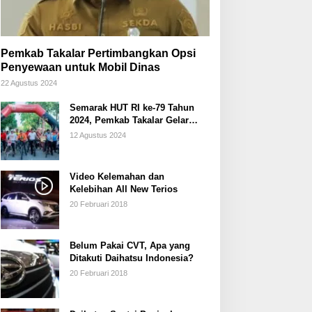
Pemkab Takalar Pertimbangkan Opsi
Penyewaan untuk Mobil Dinas
22 Agustus 2024
Semarak HUT RI ke-79 Tahun
2024, Pemkab Takalar Gelar
Sepeda Santai/Sepeda Hias
12 Agustus 2024
Video Kelemahan dan
Kelebihan All New Terios
20 Februari 2018
Belum Pakai CVT, Apa yang
Ditakuti Daihatsu Indonesia?
20 Februari 2018