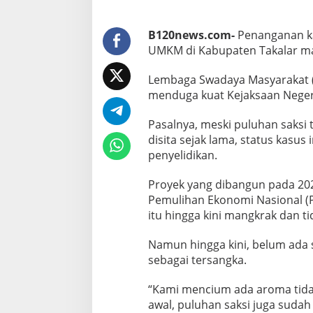
k
a
r
B120news.com-
Penanganan ka
K
UMKM di Kabupaten Takalar ma
o
r
u
Lembaga Swadaya Masyarakat (
p
menduga kuat Kejaksaan Negeri 
s
i
Pasalnya, meski puluhan saksi
D
disita sejak lama, status kasu
a
n
penyelidikan.
a
P
Proyek yang dibangun pada 20
E
Pemulihan Ekonomi Nasional (PE
N
itu hingga kini mangkrak dan t
U
M
K
Namun hingga kini, belum ada 
M
sebagai tersangka.
!
“Kami mencium ada aroma tida
awal, puluhan saksi juga sudah d