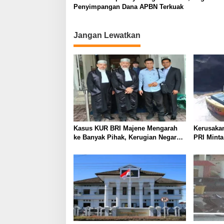
Penyimpangan Dana APBN Terkuak
Jangan Lewatkan
Kasus KUR BRI Majene Mengarah
Kerusaka
ke Banyak Pihak, Kerugian Negara
PRI Minta
Capai Rp5 Miliar?
Galian C