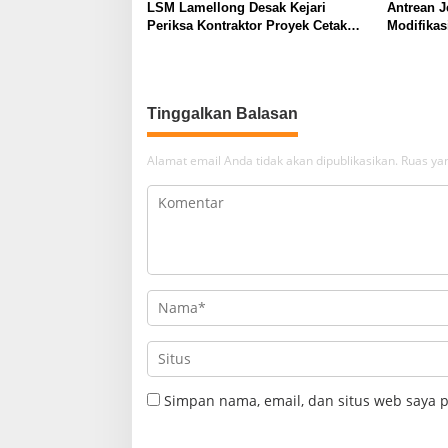
LSM Lamellong Desak Kejari
Antrean J
Periksa Kontraktor Proyek Cetak
Modifika
Sawah Puluhan Miliar
Larompon
Kembali 
Tinggalkan Balasan
Alamat email Anda tidak akan dipublikasikan.
Ruas yan
Simpan nama, email, dan situs web saya 