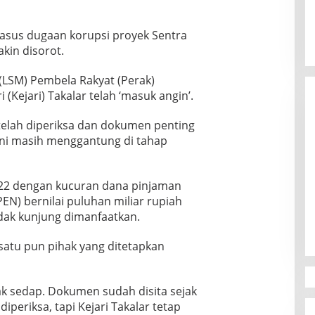
sus dugaan korupsi proyek Sentra
kin disorot.
LSM) Pembela Rakyat (Perak)
(Kejari) Takalar telah ‘masuk angin’.
 telah diperiksa dan dokumen penting
s ini masih menggantung di tahap
22 dengan kucuran dana pinjaman
Canvasser MuLIA Ungkit Dugaan
N) bernilai puluhan miliar rupiah
Kecurangan, Respons Appi Picu
Amarah Massa
idak kunjung dimanfaatkan.
Di Politik
|
9 Desember 2025
satu pun pihak yang ditetapkan
k sedap. Dokumen sudah disita sejak
iperiksa, tapi Kejari Takalar tetap