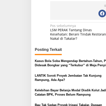
I
N
Pos sebelumnya
LSM PERAK Tantang Dinas
a
Kesehatan: Berani Tindak Restoran
Nakal di Takalar?
v
i
Posting Terkait
g
a
Kasus Bola Soba Mengendap Bertahun-Tahun, 
s
Didesak Bongkar yang “Terkubur” di Meja Penyi
i
LANTIK Soroti Proyek Jembatan Tak Kunjung
p
Rampung, Ada Apa?
o
Kelebihan Bayar Belanja Modal Disdik Kolut Jad
s
Catatan BPK, Proses Belum Rampung
Bau Tak Sedap Proyek Irigasi Takalar, Dugaan