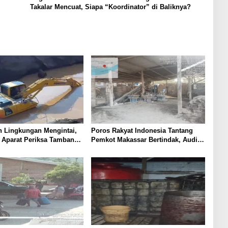
Takalar Mencuat, Siapa “Koordinator” di Baliknya?
n Lingkungan Mengintai,
Poros Rakyat Indonesia Tantang
 Aparat Periksa Tambang
Pemkot Makassar Bertindak, Audit
 Gowa
Pabrik Paving Block Sekarang