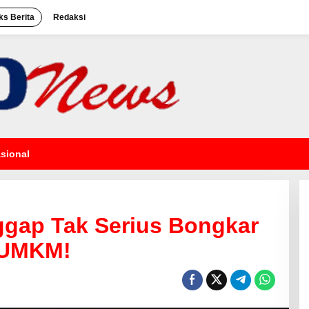
ks Berita
Redaksi
sional
nggap Tak Serius Bongkar
 UMKM!