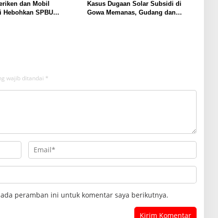
eriken dan Mobil
Kasus Dugaan Solar Subsidi di
si Hebohkan SPBU
Gowa Memanas, Gudang dan
g, Dugaan Mafia Solar
Oknum TNI LO Jadi Sorotan
Muncul
g wajib ditandai
*
pada peramban ini untuk komentar saya berikutnya.