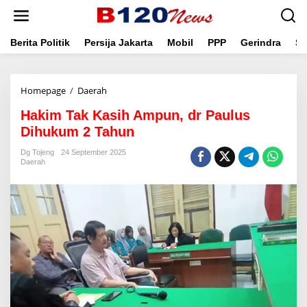
L
e
w
a
Berita Politik
Persija Jakarta
Mobil
PPP
Gerindra
Se
t
i
k
Homepage
/
Daerah
H
e
a
k
Hakim Tak Kasih Ampun, dr Paulus
k
o
i
n
Dihukum 2 Tahun
m
t
T
e
Dg Tojeng
24 September 2025
Daerah
a
n
k
K
a
s
i
h
A
m
p
u
n