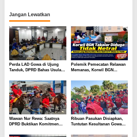
Mahasiswa Jaga Indonesia
Laporan Polisi Terbengkalai
Jangan Lewatkan
Perda LAD Gowa di Ujung
Polemik Pemecatan Relawan
Tanduk, DPRD Bahas Usulan
Memanas, Korwil BGN
Pencabutan
Takalar Didesak Buka
Rekaman CCTV
Wawan Nur Rewa: Saatnya
Ribuan Pasukan Disiapkan,
DPRD Buktikan Komitmen
Tuntutan Kesultanan Gowa
Cabut Perda LAD
Mengarah ke DPRD