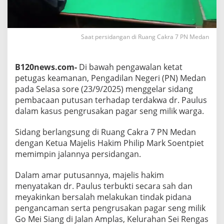
,
d
r
P
Saat persidangan di Ruang Cakra 7 PN Medan
a
u
l
B120news.com-
Di bawah pengawalan ketat
u
s
petugas keamanan, Pengadilan Negeri (PN) Medan
D
pada Selasa sore (23/9/2025) menggelar sidang
i
pembacaan putusan terhadap terdakwa dr. Paulus
h
dalam kasus pengrusakan pagar seng milik warga.
u
k
u
Sidang berlangsung di Ruang Cakra 7 PN Medan
m
dengan Ketua Majelis Hakim Philip Mark Soentpiet
2
memimpin jalannya persidangan.
T
a
Dalam amar putusannya, majelis hakim
h
u
menyatakan dr. Paulus terbukti secara sah dan
n
meyakinkan bersalah melakukan tindak pidana
pengancaman serta pengrusakan pagar seng milik
Go Mei Siang di Jalan Amplas, Kelurahan Sei Rengas