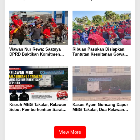
Pencabutan
Takalar Didesak Buka
Rekaman CCTV
Wawan Nur Rewa: Saatnya
Ribuan Pasukan Disiapkan,
DPRD Buktikan Komitmen
Tuntutan Kesultanan Gowa
Cabut Perda LAD
Mengarah ke DPRD
Kisruh MBG Takalar, Relawan
Kasus Ayam Guncang Dapur
Sebut Pemberhentian Sarat
MBG Takalar, Dua Relawan
Kejanggalan dan Diskriminasi
Terdepak dari SPPG
Kalabbirang 1
View More