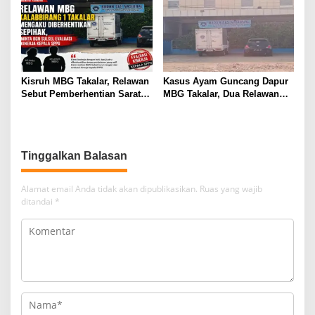
Kisruh MBG Takalar, Relawan
Kasus Ayam Guncang Dapur
Sebut Pemberhentian Sarat
MBG Takalar, Dua Relawan
Kejanggalan dan Diskriminasi
Terdepak dari SPPG
Kalabbirang 1
Tinggalkan Balasan
Alamat email Anda tidak akan dipublikasikan.
Ruas yang wajib
ditandai
*