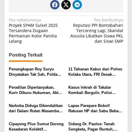
N
Pos sebelumnya
Pos berikutnya
Proyek SPAM Sulsel 2025
Reputasi PPI Bontobahari
a
Tersandera Dugaan
Tercoreng Lagi, Skandal
Permainan Kotor Panitia
Asusila Libatkan Siswa PKL
v
Lelang
dan Siswi SMP
i
g
Posting Terkait
a
s
Penangkapan Roy Suryo
11 Tahanan Kabur dari Polres
Dinyatakan Tak Sah, Polda
Kolaka Utara, FRI Desak
i
Metro Jaya Kalah di
Kapolda Sultra Bertindak
Praperadilan
Tegas
p
Peradilan Dipertanyakan,
Kasus Inkrah di Takalar
Kurir Diburu Hukuman, Aktor
Kembali Bergulir, Polisi
o
Utama Kasus 387 Belum
Panggil Saksi Lagi
s
Duduk di Kursi Terdakwa
Narkoba Diduga Dikendalikan
Lapas Parepare Bobol!
dari Dalam Rutan Masamba,
Ratusan HP dan Sabu Bebas
AAPN Ultimatum Kejati Sulsel
Beredar, Siapa yang Main
14 Hari
Mata?
Cipayung Plus Sumut Dorong
Sidang Dr. Paulus: Tanah
Kesadaran Kolektif
Sengketa, Pagar Runtuh,