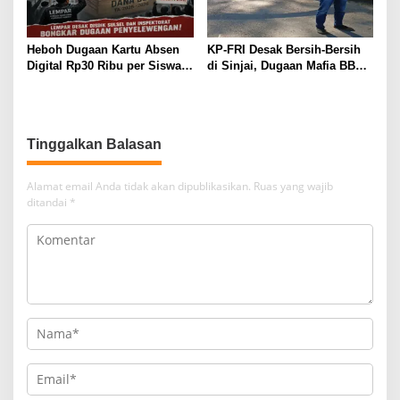
Heboh Dugaan Kartu Absen
KP-FRI Desak Bersih-Bersih
Digital Rp30 Ribu per Siswa,
di Sinjai, Dugaan Mafia BBM
LEMPAR Desak Inspektorat
dan Rokok Ilegal Jadi
Turun Tangan
Sorotan
Tinggalkan Balasan
Alamat email Anda tidak akan dipublikasikan.
Ruas yang wajib
ditandai
*