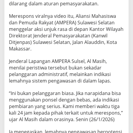
m
dilarang dalam aturan pemasyarakatan.
s
o
Merespons viralnya video itu, Aliansi Mahasiswa
a
dan Pemuda Rakyat (AMPERA) Sulawesi Selatan
l
menggelar aksi unjuk rasa di depan Kantor Wilayah
V
i
Direktorat Jenderal Pemasyarakatan (Kanwil
d
Ditjenpas) Sulawesi Selatan, Jalan Alauddin, Kota
e
Makassar.
o
N
Jenderal Lapangan AMPERA Sulsel, Al Masih,
a
p
menilai peristiwa tersebut bukan sekadar
i
pelanggaran administratif, melainkan indikasi
lemahnya sistem pengawasan di dalam lapas.
“Ini bukan pelanggaran biasa. Jika narapidana bisa
menggunakan ponsel dengan bebas, ada indikasi
pembiaran yang serius. Kami memberi waktu tiga
kali 24 jam kepada pihak terkait untuk merespons,”
ujar Al Masih dalam orasinya. Senin (26/1/2026)
Ia menegaskan, lemahnya pengawasan berpotensi