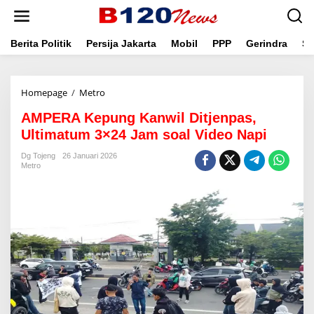
L
e
w
a
Berita Politik
Persija Jakarta
Mobil
PPP
Gerindra
Se
t
i
k
Homepage
/
Metro
A
e
M
k
AMPERA Kepung Kanwil Ditjenpas,
P
o
E
n
Ultimatum 3×24 Jam soal Video Napi
R
t
A
e
Dg Tojeng
26 Januari 2026
Metro
K
n
e
p
u
n
g
K
a
n
w
i
l