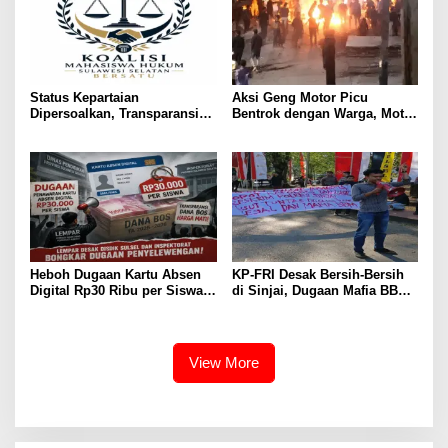
Status Kepartaian
Aksi Geng Motor Picu
Dipersoalkan, Transparansi
Bentrok dengan Warga, Motor
Politik Putriana Hamda Dakka
Trail Hangus Dibakar
Jadi Sorotan
Heboh Dugaan Kartu Absen
KP-FRI Desak Bersih-Bersih
Digital Rp30 Ribu per Siswa,
di Sinjai, Dugaan Mafia BBM
LEMPAR Desak Inspektorat
dan Rokok Ilegal Jadi
Turun Tangan
Sorotan
View More