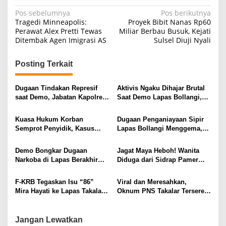
N
Pos sebelumnya
Pos berikutnya
Tragedi Minneapolis:
Proyek Bibit Nanas Rp60
a
Perawat Alex Pretti Tewas
Miliar Berbau Busuk, Kejati
Ditembak Agen Imigrasi AS
Sulsel Diuji Nyali
v
i
Posting Terkait
g
a
Dugaan Tindakan Represif
Aktivis Ngaku Dihajar Brutal
s
saat Demo, Jabatan Kapolres
Saat Demo Lapas Bollangi,
Bombana Digoyang
Isu Narkoba Malah Disebut
i
Dikaburkan
Kuasa Hukum Korban
Dugaan Penganiayaan Sipir
p
Semprot Penyidik, Kasus
Lapas Bollangi Menggema,
Pengrusakan Rumah Dinilai
Rahang Mahasiswa Disebut
o
Lamban
Bengkok
Demo Bongkar Dugaan
Jagat Maya Heboh! Wanita
s
Narkoba di Lapas Berakhir
Diduga dari Sidrap Pamer
Sadis, Mahasiswa Tersungkur
“Susu” Saat Live, Polisi
Diseret Petugas
Selidiki
F-KRB Tegaskan Isu “86”
Viral dan Meresahkan,
Mira Hayati ke Lapas Takalar
Oknum PNS Takalar Terseret
Adalah Hoaks
Dugaan Asusila
Jangan Lewatkan