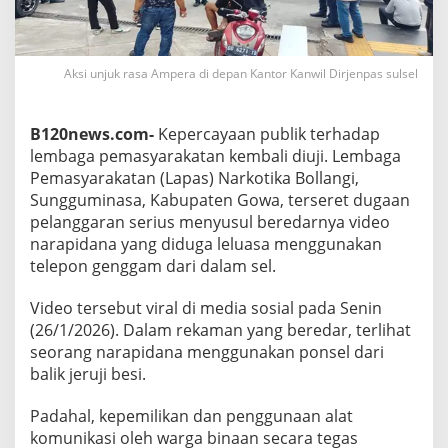
D
i
t
j
Aksi unjuk rasa Ampera di depan Kantor Kanwil Dirjenpas sulsel
e
n
p
B120news.com-
Kepercayaan publik terhadap
a
s
lembaga pemasyarakatan kembali diuji. Lembaga
,
Pemasyarakatan (Lapas) Narkotika Bollangi,
U
Sungguminasa, Kabupaten Gowa, terseret dugaan
l
pelanggaran serius menyusul beredarnya video
t
i
narapidana yang diduga leluasa menggunakan
m
telepon genggam dari dalam sel.
a
t
Video tersebut viral di media sosial pada Senin
u
(26/1/2026). Dalam rekaman yang beredar, terlihat
m
3
seorang narapidana menggunakan ponsel dari
×
balik jeruji besi.
2
4
Padahal, kepemilikan dan penggunaan alat
J
komunikasi oleh warga binaan secara tegas
a