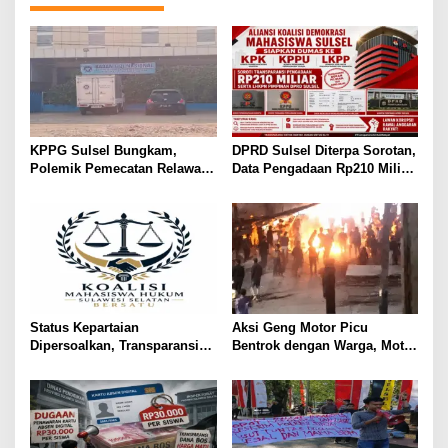
KPPG Sulsel Bungkam,
DPRD Sulsel Diterpa Sorotan,
Polemik Pemecatan Relawan
Data Pengadaan Rp210 Miliar
MBG Takalar Kian Memanas
Dibawa ke KPK, KPPU, dan
LKPP
Status Kepartaian
Aksi Geng Motor Picu
Dipersoalkan, Transparansi
Bentrok dengan Warga, Motor
Politik Putriana Hamda Dakka
Trail Hangus Dibakar
Jadi Sorotan