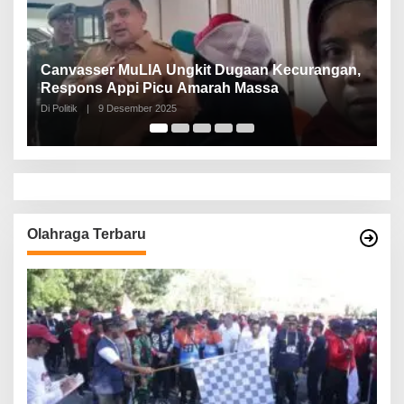
Canvasser MuLIA Ungkit Dugaan Kecurangan,
Nur
Respons Appi Picu Amarah Massa
Per
Di Politik
|
9 Desember 2025
Di Poli
Olahraga Terbaru