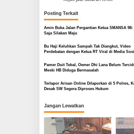
v
i
Posting Terkait
g
a
Amin Buka Jalan Pergantian Ketua SMANSA 98:
s
Saja Silakan Maju
i
Bu Haji Keluhkan Sampah Tak Diangkut, Video
p
Perdebatan dengan Ketua RT Viral di Media Sosi
o
Pamer Duit Tebal, Owner Dhi Lana Belum Tercid
s
Meski HB Diduga Bermasalah
Terlapor Arisan Online Dilaporkan di 5 Polres, 
Desak SW Segera Diproses Hukum
Jangan Lewatkan