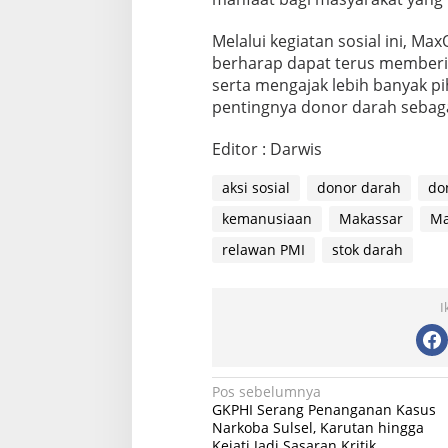
Melalui kegiatan sosial ini, M
berharap dapat terus memberi
serta mengajak lebih banyak pi
pentingnya donor darah sebaga
Editor : Darwis
aksi sosial
donor darah
do
kemanusiaan
Makassar
Ma
relawan PMI
stok darah
I
N
Pos sebelumnya
GKPHI Serang Penanganan Kasus
a
Narkoba Sulsel, Karutan hingga
Kejati Jadi Sasaran Kritik