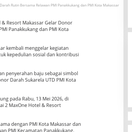
 Darah Rutin Bersama Relawan PMI Panakkukang dan PMI Kota Makassar
 & Resort Makassar Gelar Donor
PMI Panakkukang dan PMI Kota
ar kembali menggelar kegiatan
uk kepedulian sosial dan kontribusi
gan penyerahan baju sebagai simbol
Canvasser MuLIA Ungkit Dugaan
nor Darah Sukarela UTD PMI Kota
Kecurangan, Respons Appi Picu
Amarah Massa
Di Politik
|
9 Desember 2025
ung pada Rabu, 13 Mei 2026, di
ai 2 MaxOne Hotel & Resort
a sama dengan
PMI Kota Makassar
dan
awan
PMI Kecamatan Panakkukang
.