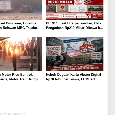
sel Bungkam, Polemik
DPRD Sulsel Diterpa Sorotan, Data
n Relawan MBG Takalar
Pengadaan Rp210 Miliar Dibawa ke
anas
KPK, KPPU, dan LKPP
 Motor Picu Bentrok
Heboh Dugaan Kartu Absen Digital
rga, Motor Trail Hangus
Rp30 Ribu per Siswa, LEMPAR
Desak Inspektorat Turun Tangan
g wajib ditandai
*