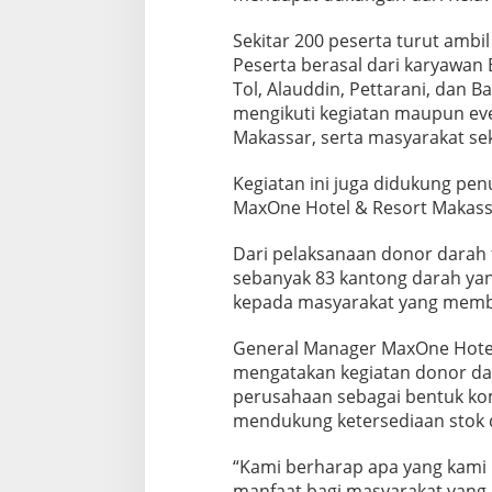
r
a
Sekitar 200 peserta turut ambi
h
Peserta berasal dari karyawan
d
i
Tol, Alauddin, Pettarani, dan 
M
mengikuti kegiatan maupun eve
a
Makassar, serta masyarakat sek
x
O
Kegiatan ini juga didukung p
n
e
MaxOne Hotel & Resort Makass
H
o
Dari pelaksanaan donor darah 
t
sebanyak 83 kantong darah yan
e
kepada masyarakat yang membu
l
General Manager MaxOne Hotel
mengatakan kegiatan donor da
perusahaan sebagai bentuk k
mendukung ketersediaan stok d
“Kami berharap apa yang kami 
manfaat bagi masyarakat yang