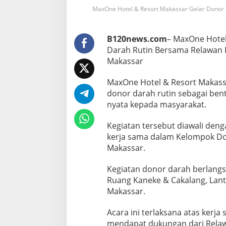
!
MaxOne Hotel & Resort Makassar Gelar Donor
R
a
t
u
B120news.com
– MaxOne Hotel
s
Darah Rutin Bersama Relawan 
a
Makassar
n
W
MaxOne Hotel & Resort Makass
a
r
donor darah rutin sebagai bent
g
nyata kepada masyarakat.
a
S
Kegiatan tersebut diawali den
e
kerja sama dalam Kelompok Do
r
b
Makassar.
u
D
Kegiatan donor darah berlangs
o
Ruang Kaneke & Cakalang, Lant
n
Makassar.
o
r
D
Acara ini terlaksana atas kerj
a
mendapat dukungan dari Rel