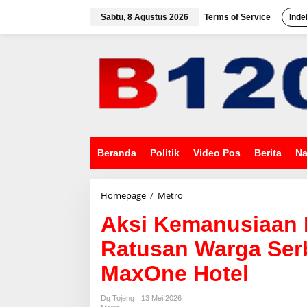
L
e
Sabtu, 8 Agustus 2026
Terms of Service
Inde
w
a
t
i
k
e
k
o
n
t
e
Beranda
Politik
Video Pos
Berita
Na
n
Homepage
/
Metro
A
k
Aksi Kemanusiaan
s
i
Ratusan Warga Ser
K
e
MaxOne Hotel
m
a
n
Dg Tojeng
13 Mei 2026
u