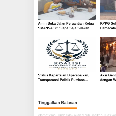
Amin Buka Jalan Pergantian Ketua
KPPG Sul
SMANSA 98: Siapa Saja Silakan
Pemecata
Maju
Kian Mem
Status Kepartaian Dipersoalkan,
Aksi Geng
Transparansi Politik Putriana
dengan Wa
Hamda Dakka Jadi Sorotan
Dibakar
Tinggalkan Balasan
Alamat email Anda tidak akan dipublikasikan.
Ruas yan