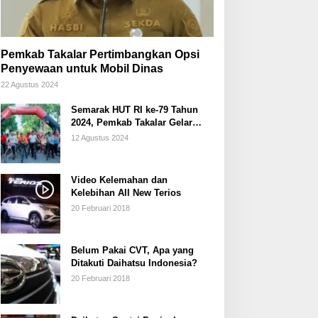
Pemkab Takalar Pertimbangkan Opsi
Penyewaan untuk Mobil Dinas
22 Agustus 2024
Semarak HUT RI ke-79 Tahun
2024, Pemkab Takalar Gelar
Sepeda Santai/Sepeda Hias
12 Agustus 2024
Video Kelemahan dan
Kelebihan All New Terios
20 Februari 2018
Belum Pakai CVT, Apa yang
Ditakuti Daihatsu Indonesia?
20 Februari 2018