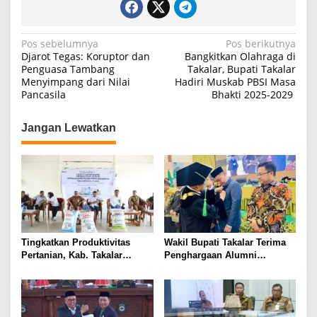
N
Pos sebelumnya
Pos berikutnya
Djarot Tegas: Koruptor dan
Bangkitkan Olahraga di
a
Penguasa Tambang
Takalar, Bupati Takalar
Menyimpang dari Nilai
Hadiri Muskab PBSI Masa
v
Pancasila
Bhakti 2025-2029
i
g
Jangan Lewatkan
a
s
i
p
o
s
Tingkatkan Produktivitas
Wakil Bupati Takalar Terima
Pertanian, Kab. Takalar
Penghargaan Alumni
Mendapatkan Alokasi Pupuk
Berprestasi dari UMI
Subsidi Tahun 2025 sebanyak
Makassar
29 Ribu Ton