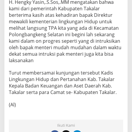
H. Hengky Yasin,.S.Sos,.MM mengatakan bahwa
A
kami dari pemerintah Kabupaten Takalar
B
a
berterima kasih atas kehadiran bapak Direktur
l
mewakili kementerian lingkungan Hidup untuk
a
melihat langsung TPA kita yang ada di Kecamatan
n
Polongbangkeng Selatan ini begini lah sekarang
g
kami dalam on progres seperti yang di intruksikan
oleh bapak menteri mudah mudahan dalam waktu
dekat semua intruksi pak menteri juga kita bisa
laksanakan
Turut membersamai kunjungan tersebut Kadis
Lingkungan Hidup dan Pertanahan Kab. Takalar
Kepala Badan Keuangan dan Aset Daerah Kab.
Takalar serta para Camat se- Kabupaten Takalar.
(Al)
Ikuti Kami