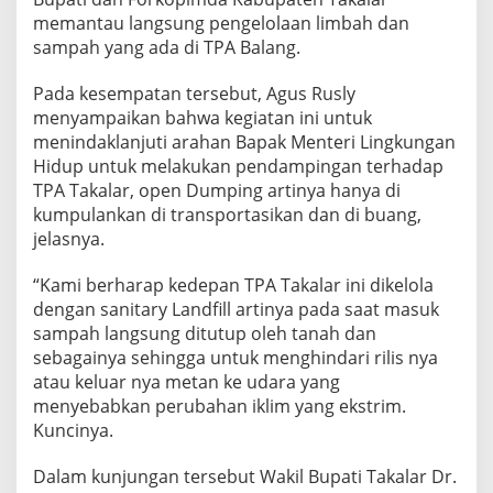
t
memantau langsung pengelolaan limbah dan
e
sampah yang ada di TPA Balang.
r
i
a
Pada kesempatan tersebut, Agus Rusly
n
menyampaikan bahwa kegiatan ini untuk
L
menindaklanjuti arahan Bapak Menteri Lingkungan
i
Hidup untuk melakukan pendampingan terhadap
n
TPA Takalar, open Dumping artinya hanya di
g
k
kumpulankan di transportasikan dan di buang,
u
jelasnya.
n
g
“Kami berharap kedepan TPA Takalar ini dikelola
a
dengan sanitary Landfill artinya pada saat masuk
n
H
sampah langsung ditutup oleh tanah dan
i
sebagainya sehingga untuk menghindari rilis nya
d
atau keluar nya metan ke udara yang
u
menyebabkan perubahan iklim yang ekstrim.
p
d
Kuncinya.
i
T
Dalam kunjungan tersebut Wakil Bupati Takalar Dr.
P