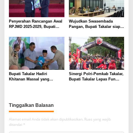
Penyerahan Rancangan Awal
Wujudkan Swasembada
RPJMD 2025-2029, Bupati
Pangan, Bupati Takalar siap
Takalar Komitmen
Dukung Program Pemerintah
Membangun Takalar dalam
Provinsi terkait Optimalisasi
Muwujudkan Kesejahteraan
Lahan dan Bantuan Alsintan
Masyarakat
Bupati Takalar Hadiri
Sinergi Polri-Pemkab Takalar,
Khitanan Massal yang
Bupati Takalar Lepas Fun
Dilaksanakan PABI Takalar
Bike Hari Bhayangkara ke-79
Kab. Takalar
Tinggalkan Balasan
Alamat email Anda tidak akan dipublikasikan.
Ruas yang wajib
ditandai
*