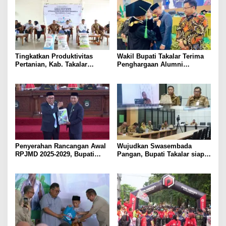
Tingkatkan Produktivitas
Wakil Bupati Takalar Terima
Pertanian, Kab. Takalar
Penghargaan Alumni
Mendapatkan Alokasi Pupuk
Berprestasi dari UMI
Subsidi Tahun 2025 sebanyak
Makassar
29 Ribu Ton
Penyerahan Rancangan Awal
Wujudkan Swasembada
RPJMD 2025-2029, Bupati
Pangan, Bupati Takalar siap
Takalar Komitmen
Dukung Program Pemerintah
Membangun Takalar dalam
Provinsi terkait Optimalisasi
Muwujudkan Kesejahteraan
Lahan dan Bantuan Alsintan
Masyarakat