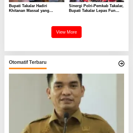
Bupati Takalar Hadiri
Sinergi Polri-Pemkab Takalar,
Khitanan Massal yang
Bupati Takalar Lepas Fun
Dilaksanakan PABI Takalar
Bike Hari Bhayangkara ke-79
Kab. Takalar
View More
Otomatif Terbaru