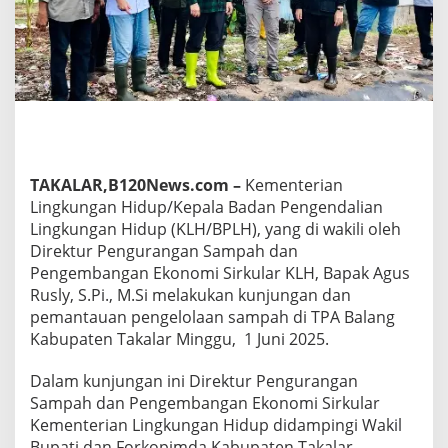
T
e
r
i
m
a
K
u
n
j
TAKALAR,B120News.com –
Kementerian
u
Lingkungan Hidup/Kepala Badan Pengendalian
n
g
Lingkungan Hidup (KLH/BPLH), yang di wakili oleh
a
Direktur Pengurangan Sampah dan
n
Pengembangan Ekonomi Sirkular KLH, Bapak Agus
K
Rusly, S.Pi., M.Si melakukan kunjungan dan
e
r
pemantauan pengelolaan sampah di TPA Balang
j
Kabupaten Takalar Minggu, 1 Juni 2025.
a
K
Dalam kunjungan ini Direktur Pengurangan
e
Sampah dan Pengembangan Ekonomi Sirkular
m
e
Kementerian Lingkungan Hidup didampingi Wakil
n
Bupati dan Forkopimda Kabupaten Takalar