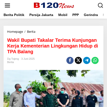
L
e
w
a
Berita Politik
Persija Jakarta
Mobil
PPP
Gerindra
Se
t
i
k
Homepage
/
Berita
W
e
a
k
Wakil Bupati Takalar Terima Kunjungan
k
o
i
n
Kerja Kementerian Lingkungan Hidup di
l
t
TPA Balang
B
e
u
n
Dg Tojeng
3 Juni 2025
p
Berita
a
t
i
T
a
k
a
l
a
r