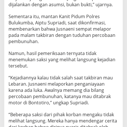
c
dijalankan dengan asumsi, bukan bukti,” ujarnya.
o
b
Sementara itu, mantan Kanit Pidum Polres
a
Bulukumba, Aiptu Supriadi, saat dikonfirmasi,
a
membenarkan bahwa Jusnaeni sempat melapor
n
P
pada malam takbiran dengan tuduhan percobaan
e
pembunuhan.
m
b
Namun, hasil pemeriksaan ternyata tidak
u
menemukan saksi yang melihat langsung kejadian
n
u
tersebut.
h
a
“Kejadiannya kalau tidak salah saat takbiran mau
n
Lebaran. Jusnaeni melaporkan penganiayaan
karena ada luka. Awalnya memang dia bilang
percobaan pembunuhan, katanya mau ditabrak
motor di Bontotiro,” ungkap Supriadi.
“Beberapa saksi dari pihak korban mengaku tidak
melihat langsung. Mereka hanya mendengar cerita