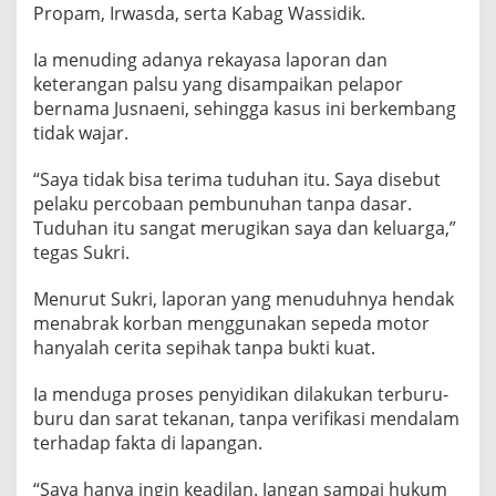
G
Propam, Irwasda, serta Kabag Wassidik.
e
l
Ia menuding adanya rekayasa laporan dan
a
keterangan palsu yang disampaikan pelapor
r
bernama Jusnaeni, sehingga kasus ini berkembang
K
h
tidak wajar.
u
s
“Saya tidak bisa terima tuduhan itu. Saya disebut
u
pelaku percobaan pembunuhan tanpa dasar.
s
Tuduhan itu sangat merugikan saya dan keluarga,”
K
a
tegas Sukri.
s
u
Menurut Sukri, laporan yang menuduhnya hendak
s
menabrak korban menggunakan sepeda motor
D
hanyalah cerita sepihak tanpa bukti kuat.
u
g
a
Ia menduga proses penyidikan dilakukan terburu-
a
buru dan sarat tekanan, tanpa verifikasi mendalam
n
terhadap fakta di lapangan.
P
e
“Saya hanya ingin keadilan. Jangan sampai hukum
r