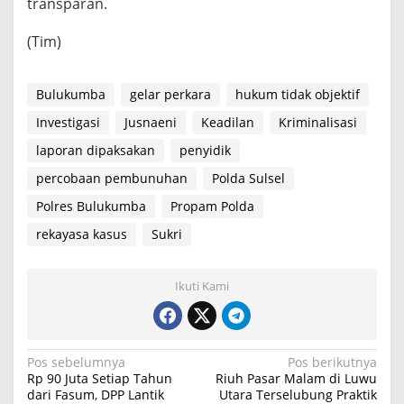
transparan.
(Tim)
Bulukumba
gelar perkara
hukum tidak objektif
Investigasi
Jusnaeni
Keadilan
Kriminalisasi
laporan dipaksakan
penyidik
percobaan pembunuhan
Polda Sulsel
Polres Bulukumba
Propam Polda
rekayasa kasus
Sukri
Ikuti Kami
N
Pos sebelumnya
Pos berikutnya
Rp 90 Juta Setiap Tahun
Riuh Pasar Malam di Luwu
a
dari Fasum, DPP Lantik
Utara Terselubung Praktik