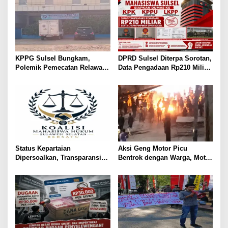
KPPG Sulsel Bungkam,
DPRD Sulsel Diterpa Sorotan,
Polemik Pemecatan Relawan
Data Pengadaan Rp210 Miliar
MBG Takalar Kian Memanas
Dibawa ke KPK, KPPU, dan
LKPP
Status Kepartaian
Aksi Geng Motor Picu
Dipersoalkan, Transparansi
Bentrok dengan Warga, Motor
Politik Putriana Hamda Dakka
Trail Hangus Dibakar
Jadi Sorotan