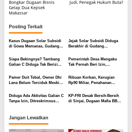
Bongkar Dugaan Bisnis
Judi, Penegak Hukum Buta?
v
Gelap Dua Kepsek
i
Makassar
g
Posting Terkait
a
s
Kasus Dugaan Solar Subsidi
Jejak Solar Subsidi Diduga
i
di Gowa Memanas, Gudang
Berakhir di Gudang
dan Oknum TNI LO Jadi
Parangcarammeng, Siapa
p
Sorotan
Pengelolanya?
Siapa Bekingnya? Tambang
Pemerintah Desa Mengaku
o
Galian C Diduga Tak Berizin
Tak Pernah Beri Izin,
s
Masih Beraktivitas di Takalar
Tambang Galian C di Takalar
Jadi Sorotan
Pamer Duit Tebal, Owner Dhi
Ribuan Korban, Kerugian
Lana Belum Terciduk Meski
Rp90 Miliar, Penahanan
HB Diduga Bermasalah
Tersangka HL Masih Jadi
Misteri
Diduga Ada Aktivitas Galian C
KP-FRI Desak Bersih-Bersih
Tanpa Izin, Ditreskrimsus
di Sinjai, Dugaan Mafia BBM
Polda Sulsel Didesak
dan Rokok Ilegal Jadi
Bergerak Cepat
Sorotan
Jangan Lewatkan