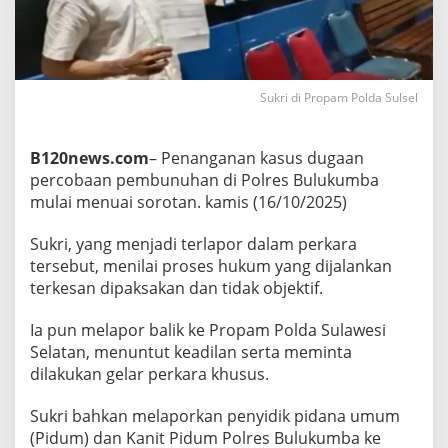
,
T
e
r
l
a
Sukri di Propam Polda Sulsel
p
o
r
B120news.com
– Penanganan kasus dugaan
M
percobaan pembunuhan di Polres Bulukumba
i
mulai menuai sorotan. kamis (16/10/2025)
n
t
a
Sukri, yang menjadi terlapor dalam perkara
P
tersebut, menilai proses hukum yang dijalankan
r
terkesan dipaksakan dan tidak objektif.
o
p
Ia pun melapor balik ke Propam Polda Sulawesi
a
m
Selatan, menuntut keadilan serta meminta
P
dilakukan gelar perkara khusus.
o
l
Sukri bahkan melaporkan penyidik pidana umum
d
(Pidum) dan Kanit Pidum Polres Bulukumba ke
a