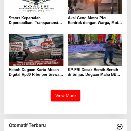
Status Kepartaian
Aksi Geng Motor Picu
Dipersoalkan, Transparansi
Bentrok dengan Warga, Motor
Politik Putriana Hamda Dakka
Trail Hangus Dibakar
Jadi Sorotan
Heboh Dugaan Kartu Absen
KP-FRI Desak Bersih-Bersih
Digital Rp30 Ribu per Siswa,
di Sinjai, Dugaan Mafia BBM
LEMPAR Desak Inspektorat
dan Rokok Ilegal Jadi
Turun Tangan
Sorotan
View More
Otomatif Terbaru