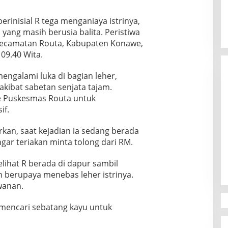
berinisial R tega menganiaya istrinya,
 yang masih berusia balita. Peristiwa
, Kecamatan Routa, Kabupaten Konawe,
 09.40 Wita.
engalami luka di bagian leher,
akibat sabetan senjata tajam.
ke Puskesmas Routa untuk
if.
rkan, saat kejadian ia sedang berada
Canvasser MuLIA Ungkit Dugaan
gar teriakan minta tolong dari RM.
Kecurangan, Respons Appi Picu
Amarah Massa
Di Politik
|
9 Desember 2025
elihat R berada di dapur sambil
berupaya menebas leher istrinya.
wanan.
a mencari sebatang kayu untuk