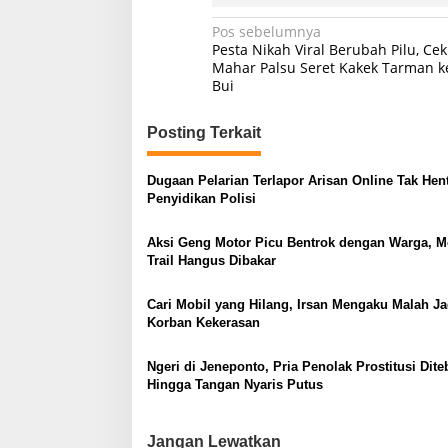
N
Pos sebelumnya
Pesta Nikah Viral Berubah Pilu, Cek
a
Mahar Palsu Seret Kakek Tarman k
Bui
v
i
Posting Terkait
g
a
Dugaan Pelarian Terlapor Arisan Online Tak Hen
s
Penyidikan Polisi
i
Aksi Geng Motor Picu Bentrok dengan Warga, M
p
Trail Hangus Dibakar
o
Cari Mobil yang Hilang, Irsan Mengaku Malah Ja
s
Korban Kekerasan
Ngeri di Jeneponto, Pria Penolak Prostitusi Dite
Hingga Tangan Nyaris Putus
Jangan Lewatkan