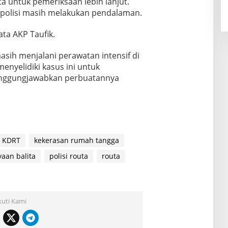
ta untuk pemeriksaan lebih lanjut.
 polisi masih melakukan pendalaman.
ata AKP Taufik.
sih menjalani perawatan intensif di
enyelidiki kasus ini untuk
nggungjawabkan perbuatannya
KDRT
kekerasan rumah tangga
aan balita
polisi routa
routa
kuti Kami