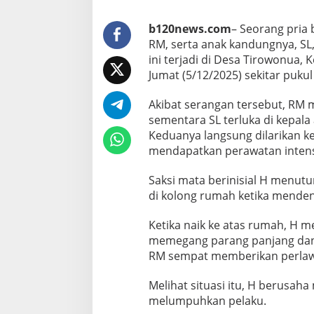
a
k
B
b120news.com
– Seorang pria 
a
RM, serta anak kandungnya, SL,
l
ini terjadi di Desa Tirowonua
i
Jumat (5/12/2025) sekitar pukul
t
a
T
Akibat serangan tersebut, RM m
u
sementara SL terluka di kepala 
m
Keduanya langsung dilarikan 
b
mendapatkan perawatan intens
a
n
g
Saksi mata berinisial H menutu
di kolong rumah ketika menden
Ketika naik ke atas rumah, H m
memegang parang panjang dan 
RM sempat memberikan perla
Melihat situasi itu, H berusah
melumpuhkan pelaku.