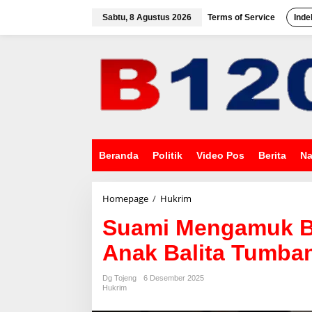
L
e
Sabtu, 8 Agustus 2026
Terms of Service
Inde
w
a
t
i
k
e
k
o
n
t
e
Beranda
Politik
Video Pos
Berita
Na
n
Homepage
/
Hukrim
S
u
Suami Mengamuk Ba
a
m
Anak Balita Tumba
i
M
e
Dg Tojeng
6 Desember 2025
n
Hukrim
g
a