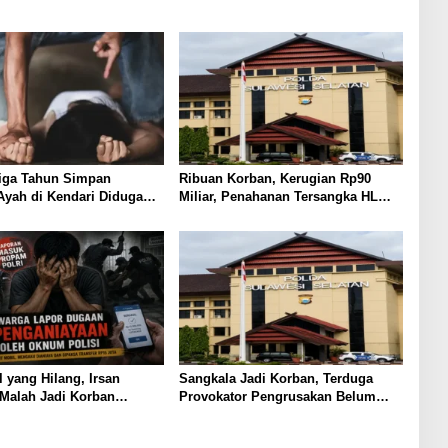
Tiga Tahun Simpan
Ribuan Korban, Kerugian Rp90
Ayah di Kendari Diduga
Miliar, Penahanan Tersangka HL
Anak Korban Nafsu
Masih Jadi Misteri
l yang Hilang, Irsan
Sangkala Jadi Korban, Terduga
Malah Jadi Korban
Provokator Pengrusakan Belum
n
Tersentuh?