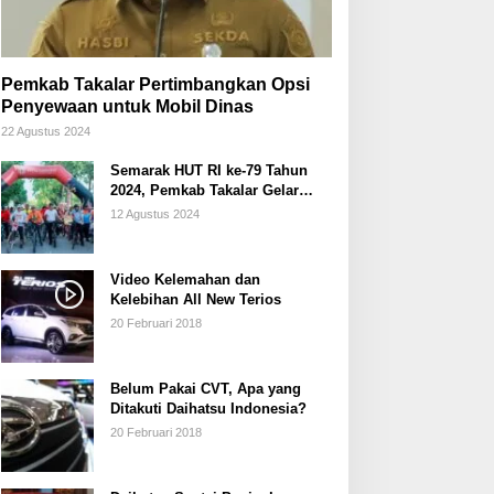
Pemkab Takalar Pertimbangkan Opsi
Penyewaan untuk Mobil Dinas
22 Agustus 2024
Semarak HUT RI ke-79 Tahun
2024, Pemkab Takalar Gelar
Sepeda Santai/Sepeda Hias
12 Agustus 2024
Video Kelemahan dan
Kelebihan All New Terios
20 Februari 2018
Belum Pakai CVT, Apa yang
Ditakuti Daihatsu Indonesia?
20 Februari 2018