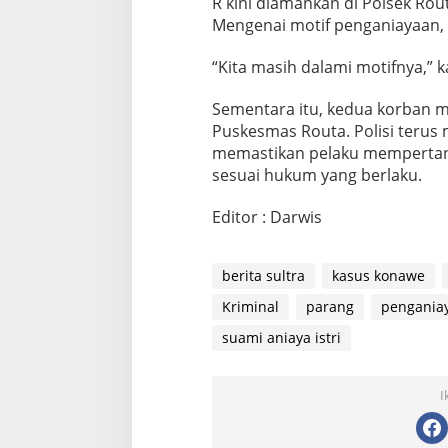
R kini diamankan di Polsek Rou
Mengenai motif penganiayaan,
“Kita masih dalami motifnya,” k
Sementara itu, kedua korban ma
Puskesmas Routa. Polisi terus m
memastikan pelaku memperta
sesuai hukum yang berlaku.
Editor : Darwis
berita sultra
kasus konawe
Kriminal
parang
penganiay
suami aniaya istri
I