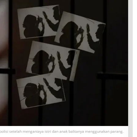
 polisi setelah menganiaya istri dan anak balitanya menggunakan parang.