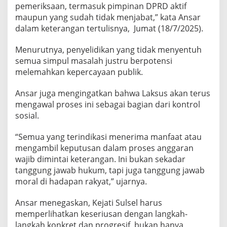
l
pemeriksaan, termasuk pimpinan DPRD aktif
T
maupun yang sudah tidak menjabat,” kata Ansar
a
dalam keterangan tertulisnya, Jumat (18/7/2025).
k
P
Menurutnya, penyelidikan yang tidak menyentuh
a
n
semua simpul masalah justru berpotensi
d
melemahkan kepercayaan publik.
a
n
Ansar juga mengingatkan bahwa Laksus akan terus
g
mengawal proses ini sebagai bagian dari kontrol
B
u
sosial.
l
u
“Semua yang terindikasi menerima manfaat atau
mengambil keputusan dalam proses anggaran
wajib dimintai keterangan. Ini bukan sekadar
tanggung jawab hukum, tapi juga tanggung jawab
moral di hadapan rakyat,” ujarnya.
Ansar menegaskan, Kejati Sulsel harus
memperlihatkan keseriusan dengan langkah-
langkah konkret dan progresif, bukan hanya