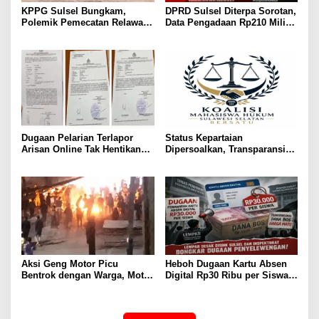
KPPG Sulsel Bungkam,
DPRD Sulsel Diterpa Sorotan,
Polemik Pemecatan Relawan
Data Pengadaan Rp210 Miliar
MBG Takalar Kian Memanas
Dibawa ke KPK, KPPU, dan
LKPP
Dugaan Pelarian Terlapor
Status Kepartaian
Arisan Online Tak Hentikan
Dipersoalkan, Transparansi
Penyidikan Polisi
Politik Putriana Hamda Dakka
Jadi Sorotan
Aksi Geng Motor Picu
Heboh Dugaan Kartu Absen
Bentrok dengan Warga, Motor
Digital Rp30 Ribu per Siswa,
Trail Hangus Dibakar
LEMPAR Desak Inspektorat
Turun Tangan