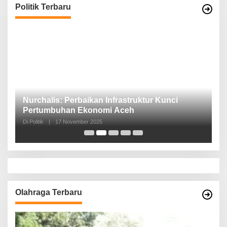
Politik Terbaru
n,
Nurchalis: Perbaikan Infrastruktur Kunci
S
Pertumbuhan Ekonomi Aceh
d
Di Politik
|
17 November 2025
Di 
Olahraga Terbaru