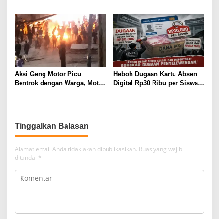
Penyidikan Polisi
Politik Putriana Hamda Dakka
Jadi Sorotan
Aksi Geng Motor Picu
Heboh Dugaan Kartu Absen
Bentrok dengan Warga, Motor
Digital Rp30 Ribu per Siswa,
Trail Hangus Dibakar
LEMPAR Desak Inspektorat
Turun Tangan
Tinggalkan Balasan
Alamat email Anda tidak akan dipublikasikan.
Ruas yang wajib
ditandai
*