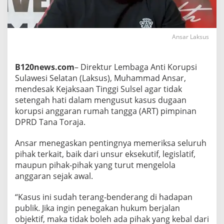
j
a
,
L
Ansar Laksus
a
k
s
B120news.com
– Direktur Lembaga Anti Korupsi
u
s
Sulawesi Selatan (Laksus), Muhammad Ansar,
M
mendesak Kejaksaan Tinggi Sulsel agar tidak
i
setengah hati dalam mengusut kasus dugaan
n
korupsi anggaran rumah tangga (ART) pimpinan
t
a
DPRD Tana Toraja.
K
e
Ansar menegaskan pentingnya memeriksa seluruh
j
pihak terkait, baik dari unsur eksekutif, legislatif,
a
maupun pihak-pihak yang turut mengelola
t
i
anggaran sejak awal.
S
u
“Kasus ini sudah terang-benderang di hadapan
l
publik. Jika ingin penegakan hukum berjalan
s
objektif, maka tidak boleh ada pihak yang kebal dari
e