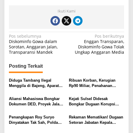
Ikuti Kami
N
Pos sebelumnya
Pos berikutnya
Diskominfo Gowa dalam
Enggan Transparan,
a
Sorotan, Anggaran Jalan,
Diskominfo Gowa Tolak
Transparansi Mandek
Ungkap Anggaran Media
v
i
Posting Terkait
g
a
Diduga Tambang Ilegal
Ribuan Korban, Kerugian
s
Menggila di Bajeng, Aparat
Rp90 Miliar, Penahanan
Diminta Jangan Tutup Mata
Tersangka HL Masih Jadi
i
Misteri
Aliansi Mahasiswa Bongkar
Kejati Sulsel Didesak
p
Dokumen DED, Proyek Jalan
Bongkar Dugaan Korupsi
Gowa Disorot
Tanpa Tebang Pilih
o
Penangkapan Roy Suryo
Rekaman Mematikan! Dugaan
s
Dinyatakan Tak Sah, Polda
Setoran Jabatan Kepala
Metro Jaya Kalah di
Sekolah Mengarah ke