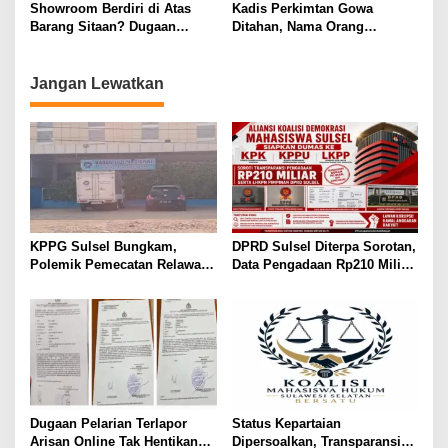
Praperadilan
Lingkaran Elite Makassar
Showroom Berdiri di Atas
Kadis Perkimtan Gowa
Barang Sitaan? Dugaan
Ditahan, Nama Orang
Rekayasa Kasus Haji Tajang
Kepercayaan Mulai Mencuat
Memanas
Jangan Lewatkan
KPPG Sulsel Bungkam,
DPRD Sulsel Diterpa Sorotan,
Polemik Pemecatan Relawan
Data Pengadaan Rp210 Miliar
MBG Takalar Kian Memanas
Dibawa ke KPK, KPPU, dan
LKPP
Dugaan Pelarian Terlapor
Status Kepartaian
Arisan Online Tak Hentikan
Dipersoalkan, Transparansi