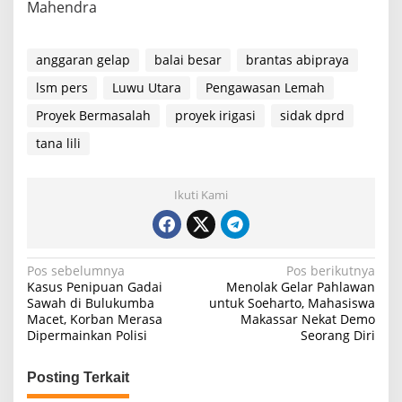
Mahendra
anggaran gelap
balai besar
brantas abipraya
lsm pers
Luwu Utara
Pengawasan Lemah
Proyek Bermasalah
proyek irigasi
sidak dprd
tana lili
Ikuti Kami
N
Pos sebelumnya
Pos berikutnya
Kasus Penipuan Gadai
Menolak Gelar Pahlawan
a
Sawah di Bulukumba
untuk Soeharto, Mahasiswa
Macet, Korban Merasa
Makassar Nekat Demo
v
Dipermainkan Polisi
Seorang Diri
i
g
Posting Terkait
a