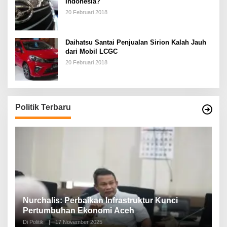
Indonesia?
20 Februari 2018
Daihatsu Santai Penjualan Sirion Kalah Jauh
dari Mobil LCGC
20 Februari 2018
Politik Terbaru
n,
Nurchalis: Perbaikan Infrastruktur Kunci
S
Pertumbuhan Ekonomi Aceh
d
Di Politik
|
17 November 2025
Di 