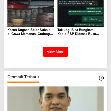
Kasus Dugaan Solar Subsidi
Tak Lagi Bisa Bungkam!
di Gowa Memanas, Gudang
Kabid PSP Didesak Buka
dan Oknum TNI LO Jadi
Suara soal Percakapan
Sorotan
WhatsApp yang Beredar
View More
Otomatif Terbaru