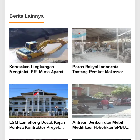
Berita Lainnya
Kerusakan Lingkungan
Poros Rakyat Indonesia
Mengintai, PRI Minta Aparat
Tantang Pemkot Makassar
Periksa Tambang Galian C
Bertindak, Audit Pabrik
Gowa
Paving Block Sekarang
LSM Lamellong Desak Kejari
Antrean Jeriken dan Mobil
Periksa Kontraktor Proyek
Modifikasi Hebohkan SPBU
Cetak Sawah Puluhan Miliar
Larompong, Dugaan Mafia
Solar Kembali Muncul