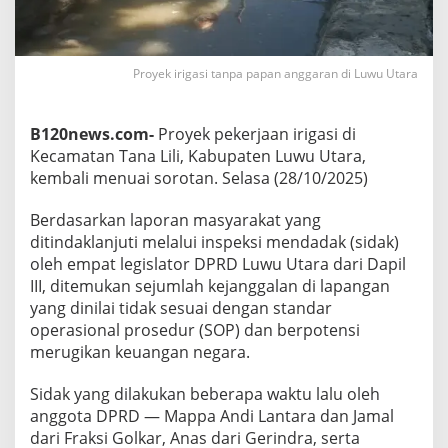
o
y
e
k
Proyek irigasi tanpa papan anggaran di Luwu Utara
I
r
i
B120news.com-
Proyek pekerjaan irigasi di
g
a
Kecamatan Tana Lili, Kabupaten Luwu Utara,
s
kembali menuai sorotan. Selasa (28/10/2025)
i
A
Berdasarkan laporan masyarakat yang
b
ditindaklanjuti melalui inspeksi mendadak (sidak)
a
l
oleh empat legislator DPRD Luwu Utara dari Dapil
-
III, ditemukan sejumlah kejanggalan di lapangan
A
yang dinilai tidak sesuai dengan standar
b
operasional prosedur (SOP) dan berpotensi
a
l
merugikan keuangan negara.
d
i
Sidak yang dilakukan beberapa waktu lalu oleh
L
anggota DPRD — Mappa Andi Lantara dan Jamal
u
dari Fraksi Golkar, Anas dari Gerindra, serta
w