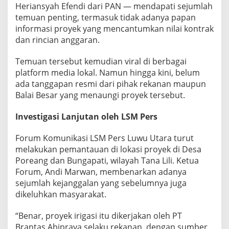
u
Heriansyah Efendi dari PAN — mendapati sejumlah
U
temuan penting, termasuk tidak adanya papan
t
informasi proyek yang mencantumkan nilai kontrak
a
dan rincian anggaran.
r
a
!
Temuan tersebut kemudian viral di berbagai
platform media lokal. Namun hingga kini, belum
ada tanggapan resmi dari pihak rekanan maupun
Balai Besar yang menaungi proyek tersebut.
Investigasi Lanjutan oleh LSM Pers
Forum Komunikasi LSM Pers Luwu Utara turut
melakukan pemantauan di lokasi proyek di Desa
Poreang dan Bungapati, wilayah Tana Lili. Ketua
Forum, Andi Marwan, membenarkan adanya
sejumlah kejanggalan yang sebelumnya juga
dikeluhkan masyarakat.
“Benar, proyek irigasi itu dikerjakan oleh PT
Brantas Abipraya selaku rekanan, dengan sumber