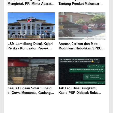
Mengintai, PRI Minta Aparat
Tantang Pemkot Makassar
Periksa Tambang Galian C
Bertindak, Audit Pabrik
Gowa
Paving Block Sekarang
LSM Lamellong Desak Kejari
Antrean Jeriken dan Mobil
Periksa Kontraktor Proyek
Modifikasi Hebohkan SPBU
Cetak Sawah Puluhan Miliar
Larompong, Dugaan Mafia
Solar Kembali Muncul
Kasus Dugaan Solar Subsidi
Tak Lagi Bisa Bungkam!
di Gowa Memanas, Gudang
Kabid PSP Didesak Buka
dan Oknum TNI LO Jadi
Suara soal Percakapan
Sorotan
WhatsApp yang Beredar