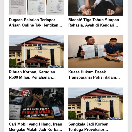
Dugaan Pelarian Terlapor
Biadab! Tiga Tahun Simpan
Arisan Online Tak Hentikan
Rahasia, Ayah di Kendari
Penyidikan Polisi
Diduga Jadikan Anak Korban
Nafsu
Ribuan Korban, Kerugian
Kuasa Hukum Desak
Rp90 Miliar, Penahanan
Transparansi Polisi dalam
Tersangka HL Masih Jadi
Kasus Dugaan Aborsi Gowa
Misteri
Cari Mobil yang Hilang, Irsan
Sangkala Jadi Korban,
Mengaku Malah Jadi Korban
Terduga Provokator