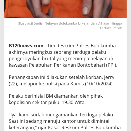
u
m
b
a
(Ilustrasi) Sadis! Nelayan Bulukumba Dikejar dan Dihajar Hingga
D
Terluka Parah
i
k
e
j
B120news.com
– Tim Reskrim Polres Bulukumba
a
akhirnya meringkus seorang terduga pelaku
r
pengeroyokan brutal yang menimpa nelayan di
d
kawasan Pelabuhan Perikanan Bontobahari (PPI).
a
n
D
Penangkapan ini dilakukan setelah korban, Jerry
i
(22), melapor ke polisi pada Kamis (10/10/2024).
h
a
Pelaku berinisial BM diamankan oleh pihak
j
kepolisian sekitar pukul 19.30 Wita.
a
r
H
“Iya, kami sudah mengamankan terduga pelaku.
i
Saat ini sedang menuju kantor untuk dimintai
n
keterangan,” ujar Kasat Reskrim Polres Bulukumba,
g