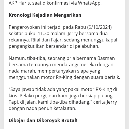
AKP Haris, saat dikonfirmasi via WhatsApp.
g
a
T
Kronologi Kejadian Mengerikan
e
r
Pengeroyokan ini terjadi pada Rabu (9/10/2024)
l
sekitar pukul 11.30 malam. Jerry bersama dua
u
rekannya, Rifal dan Fajar, sedang menunggu kapal
k
a
pengangkut ikan bersandar di pelabuhan.
P
a
Namun, tiba-tiba, seorang pria bernama Basman
r
bersama temannya mendatangi mereka dengan
a
nada marah, mempertanyakan siapa yang
h
menggunakan motor RX-King dengan suara berisik.
“Saya jawab tidak ada yang pakai motor RX-King di
kios. Pelaku pergi, dan kami juga bersiap pulang.
Tapi, di jalan, kami tiba-tiba dihadang,” cerita Jerry
dengan nada penuh ketakutan.
Dikejar dan Dikeroyok Brutal!