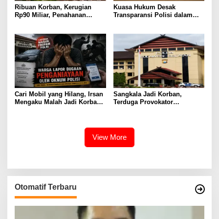
Ribuan Korban, Kerugian
Kuasa Hukum Desak
Rp90 Miliar, Penahanan
Transparansi Polisi dalam
Tersangka HL Masih Jadi
Kasus Dugaan Aborsi Gowa
Misteri
Cari Mobil yang Hilang, Irsan
Sangkala Jadi Korban,
Mengaku Malah Jadi Korban
Terduga Provokator
Kekerasan
Pengrusakan Belum
Tersentuh?
View More
Otomatif Terbaru