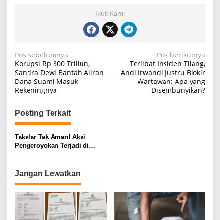
Ikuti Kami
N
Pos sebelumnya
Pos berikutnya
Korupsi Rp 300 Triliun,
Terlibat Insiden Tilang,
a
Sandra Dewi Bantah Aliran
Andi Irwandi Justru Blokir
Dana Suami Masuk
Wartawan: Apa yang
v
Rekeningnya
Disembunyikan?
i
g
Posting Terkait
a
s
Takalar Tak Aman! Aksi
Pengeroyokan Terjadi di
i
Ruang Publik, Polisi Belum
Temukan Pelaku
p
Jangan Lewatkan
o
s