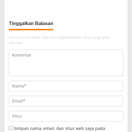
Kekerasan
Pengrusakan Belum
Tersentuh?
Tinggalkan Balasan
Alamat email Anda tidak akan dipublikasikan.
Ruas yang wajib
ditandai
*
Simpan nama, email, dan situs web saya pada