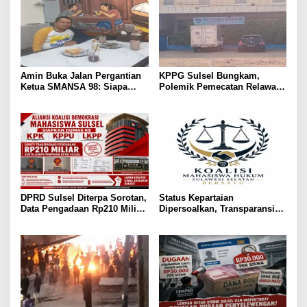
Amin Buka Jalan Pergantian
KPPG Sulsel Bungkam,
Ketua SMANSA 98: Siapa
Polemik Pemecatan Relawan
Saja Silakan Maju
MBG Takalar Kian Memanas
DPRD Sulsel Diterpa Sorotan,
Status Kepartaian
Data Pengadaan Rp210 Miliar
Dipersoalkan, Transparansi
Dibawa ke KPK, KPPU, dan
Politik Putriana Hamda Dakka
LKPP
Jadi Sorotan