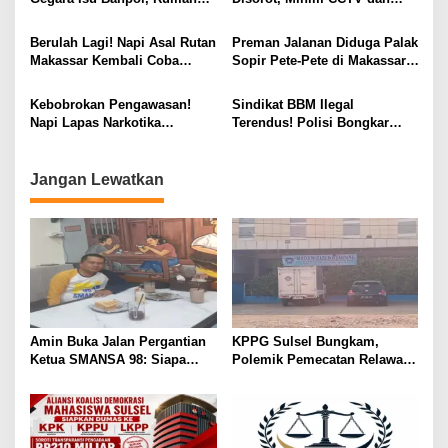
o
Didobrak, Istri Hancur
Padat Napi Picu Potensi
s
Dipukul
Kejahatan
Berulah Lagi! Napi Asal Rutan
Preman Jalanan Diduga Palak
Makassar Kembali Coba
Sopir Pete-Pete di Makassar,
Selundupkan Tembakau
Polisi Diam?
Gorilla!
Kebobrokan Pengawasan!
Sindikat BBM Ilegal
Napi Lapas Narkotika
Terendus! Polisi Bongkar
Sungguminasa Bebas Atur
Modus Penyelundupan di
Bisnis Gelap
Balikpapan
Jangan Lewatkan
Amin Buka Jalan Pergantian
KPPG Sulsel Bungkam,
Ketua SMANSA 98: Siapa
Polemik Pemecatan Relawan
Saja Silakan Maju
MBG Takalar Kian Memanas