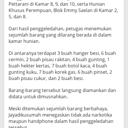
s
Pettarani di Kamar 8, 9, dan 10, serta Hunian
i
Khusus Perempuan, Blok Emmy Saelan di Kamar 2,
t
5, dan 8.
a
,
Dari hasil penggeledahan, petugas menemukan
D
u
sejumlah barang yang dilarang berada di dalam
g
kamar hunian.
a
a
Di antaranya terdapat 3 buah hanger besi, 6 buah
n
cermin, 2 buah pisau rakitan, 4 buah gunting, 1
N
a
buah hekter kertas, 7 buah botol kaca, 4 buah
p
gunting kuku, 7 buah korek gas, 6 buah pinset, 2
i
buah pisau cukur, dan 2 buah besi.
S
u
Barang-barang tersebut langsung diamankan dan
l
t
didata untuk dimusnahkan.
a
n
Meski ditemukan sejumlah barang berbahaya,
D
Jayadikusumah menegaskan tidak ada narkotika
i
maupun handphone dalam hasil penggeledahan
t
e
tersebut.