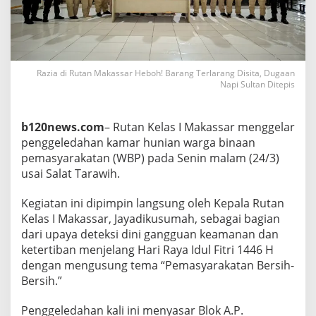
a
r
H
e
b
o
Razia di Rutan Makassar Heboh! Barang Terlarang Disita, Dugaan
h
Napi Sultan Ditepis
!
B
a
b120news.com
– Rutan Kelas I Makassar menggelar
r
penggeledahan kamar hunian warga binaan
a
pemasyarakatan (WBP) pada Senin malam (24/3)
n
g
usai Salat Tarawih.
T
e
Kegiatan ini dipimpin langsung oleh Kepala Rutan
r
Kelas I Makassar, Jayadikusumah, sebagai bagian
l
dari upaya deteksi dini gangguan keamanan dan
a
r
ketertiban menjelang Hari Raya Idul Fitri 1446 H
a
dengan mengusung tema “Pemasyarakatan Bersih-
n
Bersih.”
g
D
Penggeledahan kali ini menyasar Blok A.P.
i