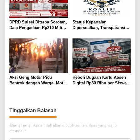
DPRD Sulsel Diterpa Sorotan,
Status Kepartaian
Data Pengadaan Rp210 Miliar
Dipersoalkan, Transparansi
Dibawa ke KPK, KPPU, dan
Politik Putriana Hamda Dakka
LKPP
Jadi Sorotan
Aksi Geng Motor Picu
Heboh Dugaan Kartu Absen
Bentrok dengan Warga, Motor
Digital Rp30 Ribu per Siswa,
Trail Hangus Dibakar
LEMPAR Desak Inspektorat
Turun Tangan
Tinggalkan Balasan
Alamat email Anda tidak akan dipublikasikan.
Ruas yang wajib
ditandai
*