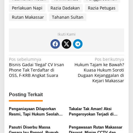
Perlakuan Napi
Razia Dadakan
Razia Petugas
Rutan Makassar
Tahanan Sultan
Ikuti Kami
N
Pos sebelumnya
Pos berikutnya
Bisnis Gadai ‘Ilegal’ CV Irsan
Hukum Tajam ke Bawah?
a
Phone Tak Terdaftar di
Kuasa Hukum Soroti
OSS, F-KRB Angkat Suara
Dugaan Kejanggalan di
v
Kejari Makassar
i
g
Posting Terkait
a
s
Penganiayaan Dilaporkan
Takalar Tak Aman! Aksi
Resmi, Tapi Hukum Seolah
Pengeroyokan Terjadi di
i
Macet di Polsek Tamalanrea
Ruang Publik, Polisi Belum
Temukan Pelaku
p
Pasutri Diserbu Massa
Pengawasan Rutan Makassar
Gegara Isu Banpol, Rumah
Disorot, Minim CCTV dan