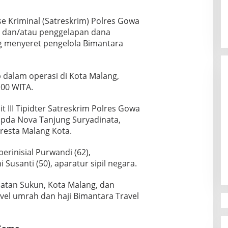
e Kriminal (Satreskrim)
Polres Gowa
dan/atau penggelapan dana
g menyeret pengelola Bimantara
 dalam operasi di Kota Malang,
.00 WITA.
 III Tipidter Satreskrim Polres Gowa
r Ipda Nova Tanjung Suryadinata,
resta Malang Kota
.
Canvasser MuLIA Ungkit Dugaan
Kecurangan, Respons Appi Picu
rinisial Purwandi (62),
Amarah Massa
Di Politik
|
9 Desember 2025
 Susanti (50), aparatur sipil negara.
atan Sukun, Kota Malang, dan
avel umrah dan haji Bimantara Travel