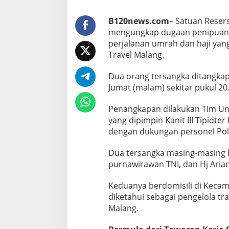
s
T
r
B120news.com
– Satuan Resers
a
mengungkap dugaan penipuan 
v
perjalanan umrah dan haji yan
e
Travel Malang.
l
U
m
Dua orang tersangka ditangkap
r
Jumat (malam) sekitar pukul 20
a
h
Penangkapan dilakukan Tim Unit
D
yang dipimpin Kanit III Tipidte
i
c
dengan dukungan personel
Pol
i
d
Dua tersangka masing-masing be
u
purnawirawan TNI, dan Hj Ariani
k
P
Keduanya berdomisili di Kecam
o
l
diketahui sebagai pengelola tr
i
Malang.
s
i