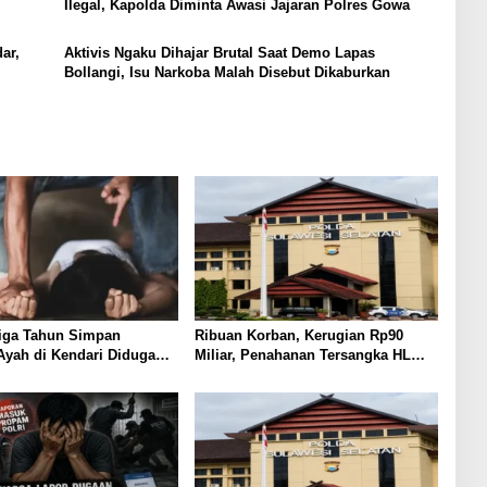
Ilegal, Kapolda Diminta Awasi Jajaran Polres Gowa
ar,
Aktivis Ngaku Dihajar Brutal Saat Demo Lapas
Bollangi, Isu Narkoba Malah Disebut Dikaburkan
Tiga Tahun Simpan
Ribuan Korban, Kerugian Rp90
Ayah di Kendari Diduga
Miliar, Penahanan Tersangka HL
Anak Korban Nafsu
Masih Jadi Misteri