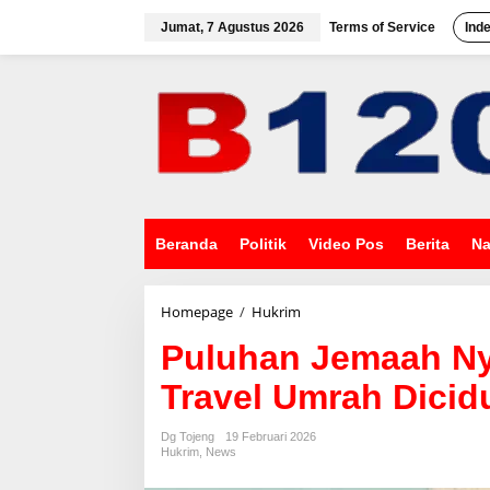
L
e
Jumat, 7 Agustus 2026
Terms of Service
Ind
w
a
t
i
k
e
k
o
n
t
e
Beranda
Politik
Video Pos
Berita
Na
n
Homepage
/
Hukrim
P
u
Puluhan Jemaah Nya
l
u
Travel Umrah Dicidu
h
a
n
Dg Tojeng
19 Februari 2026
J
Hukrim
,
News
e
m