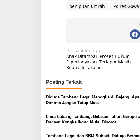
penipuan umrah
Polres Gowa
I
N
Pos sebelumnya
Anak Ditampar, Proses Hukum
a
Dipertanyakan, Terlapor Masih
Bebas di Takalar
v
i
Posting Terkait
g
a
Diduga Tambang Ilegal Menggila di Bajeng, Apa
s
Diminta Jangan Tutup Mata
i
Lima Lubang Tambang, Belasan Tahun Beropera
p
Dugaan Kongkalikong Mulai Disorot
o
Tambang Ilegal dan BBM Subsidi Diduga Berma
s