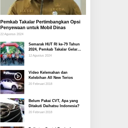
Pemkab Takalar Pertimbangkan Opsi
Penyewaan untuk Mobil Dinas
22 Agustus 2024
Semarak HUT RI ke-79 Tahun
2024, Pemkab Takalar Gelar
Sepeda Santai/Sepeda Hias
12 Agustus 2024
Video Kelemahan dan
Kelebihan All New Terios
20 Februari 2018
Belum Pakai CVT, Apa yang
Ditakuti Daihatsu Indonesia?
20 Februari 2018