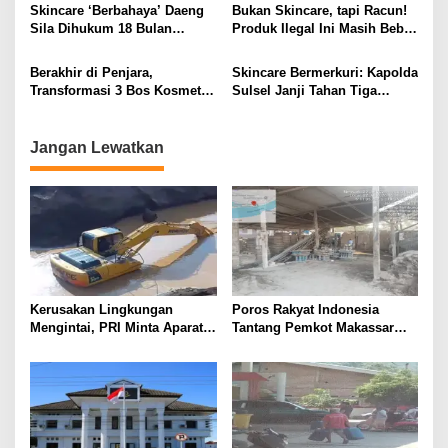
s
Skincare ‘Berbahaya’ Daeng
Bukan Skincare, tapi Racun!
Sila Dihukum 18 Bulan
Produk Ilegal Ini Masih Bebas
Penjara
Beredar di Pasaran
Berakhir di Penjara,
Skincare Bermerkuri: Kapolda
Transformasi 3 Bos Kosmetik
Sulsel Janji Tahan Tiga
Merkuri yang Bikin Geger
Tersangka, Netizen: Masa
Sih?
Jangan Lewatkan
Kerusakan Lingkungan
Poros Rakyat Indonesia
Mengintai, PRI Minta Aparat
Tantang Pemkot Makassar
Periksa Tambang Galian C
Bertindak, Audit Pabrik
Gowa
Paving Block Sekarang