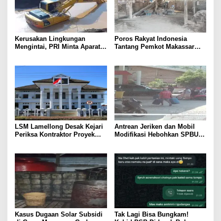
Kerusakan Lingkungan
Poros Rakyat Indonesia
Mengintai, PRI Minta Aparat
Tantang Pemkot Makassar
Periksa Tambang Galian C
Bertindak, Audit Pabrik
Gowa
Paving Block Sekarang
LSM Lamellong Desak Kejari
Antrean Jeriken dan Mobil
Periksa Kontraktor Proyek
Modifikasi Hebohkan SPBU
Cetak Sawah Puluhan Miliar
Larompong, Dugaan Mafia
Solar Kembali Muncul
Kasus Dugaan Solar Subsidi
Tak Lagi Bisa Bungkam!