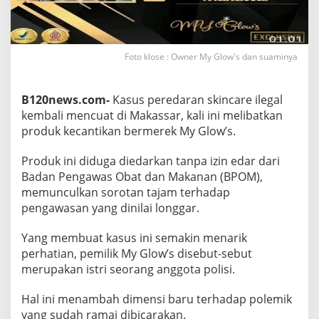
d
a
r
L
Foto klose : Owner My Glow's dan suaminya
u
a
s
,
B120news.com-
Kasus peredaran skincare ilegal
B
kembali mencuat di Makassar, kali ini melibatkan
a
produk kecantikan bermerek My Glow’s.
r
c
Produk ini diduga diedarkan tanpa izin edar dari
o
d
Badan Pengawas Obat dan Makanan (BPOM),
e
memunculkan sorotan tajam terhadap
'
pengawasan yang dinilai longgar.
P
a
Yang membuat kasus ini semakin menarik
l
s
perhatian, pemilik My Glow’s disebut-sebut
u
merupakan istri seorang anggota polisi.
'
J
Hal ini menambah dimensi baru terhadap polemik
a
yang sudah ramai dibicarakan.
d