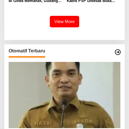
di Gowa Memanas, Gudang
Kabid PSP Didesak Buka
dan Oknum TNI LO Jadi
Suara soal Percakapan
Sorotan
WhatsApp yang Beredar
View More
Otomatif Terbaru