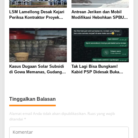
LSM Lamellong Desak Kejari
Antrean Jeriken dan Mobil
Periksa Kontraktor Proyek
Modifikasi Hebohkan SPBU
Cetak Sawah Puluhan Miliar
Larompong, Dugaan Mafia
Solar Kembali Muncul
Kasus Dugaan Solar Subsidi
Tak Lagi Bisa Bungkam!
di Gowa Memanas, Gudang
Kabid PSP Didesak Buka
dan Oknum TNI LO Jadi
Suara soal Percakapan
Sorotan
WhatsApp yang Beredar
Tinggalkan Balasan
Alamat email Anda tidak akan dipublikasikan.
Ruas yang wajib
ditandai
*