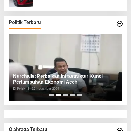
Politik Terbaru
n,
Nurchalis: Perbaikan Infrastruktur Kunci
S
Pertumbuhan Ekonomi Aceh
d
Di Politik
|
17 November 2025
Di 
Olahraga Terbaru