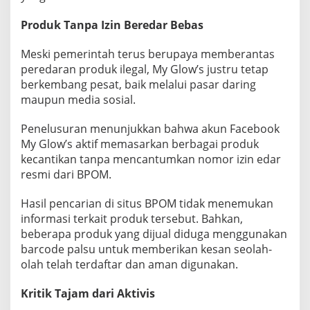
i
M
Produk Tanpa Izin Beredar Bebas
o
d
Meski pemerintah terus berupaya memberantas
u
peredaran produk ilegal, My Glow’s justru tetap
s
berkembang pesat, baik melalui pasar daring
maupun media sosial.
Penelusuran menunjukkan bahwa akun Facebook
My Glow’s aktif memasarkan berbagai produk
kecantikan tanpa mencantumkan nomor izin edar
resmi dari BPOM.
Hasil pencarian di situs BPOM tidak menemukan
informasi terkait produk tersebut. Bahkan,
beberapa produk yang dijual diduga menggunakan
barcode palsu untuk memberikan kesan seolah-
olah telah terdaftar dan aman digunakan.
Kritik Tajam dari Aktivis