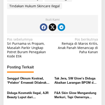
Tindakan Hukum Skincare Ilegal
Ikuti Kami
N
Pos sebelumnya
Pos berikutnya
Sri Purnama vs Propam,
Remaja di Maros Kritis,
a
Masalah Parkir Ungkap
Anak Panah Menancap di
Potret Buram Penegakan
Paha Kanan
v
Kode Etik
i
g
Posting Terkait
a
s
Senggol Oknum Kostrad,
Tak Jera, SW Glow’s Diduga
‘Pelakor’ Ernawati Dilabrak
Abaikan Larangan BPOM dan
i
Istri Tentara di Limbung
Terus Jual Produk Beracun
p
Diduga Kosmetik Ilegal, AJR
F&A Skin Glow Mengandung
Beauty Luput dari
Merkuri, Tapi Ownernya
o
Penindakan
Masih Giat Promosi!