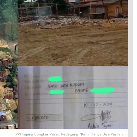
PPI Kajang Bongkar Pasar, Pedagang: 'Kami Hanya Bisa Pasrah!