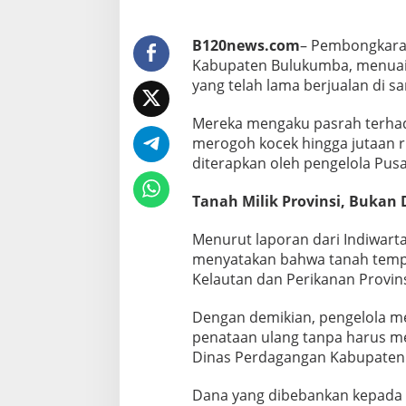
m
i
H
B120news.com
– Pembongkaran
a
Kabupaten Bulukumba, menuai 
n
y
yang telah lama berjualan di sa
a
B
Mereka mengaku pasrah terhada
i
merogoh kocek hingga jutaan r
s
diterapkan oleh pengelola Pusa
a
P
a
Tanah Milik Provinsi, Bukan
s
r
Menurut laporan dari Indiwarta
a
menyatakan bahwa tanah tempat
h
Kelautan dan Perikanan Provins
!
Dengan demikian, pengelola m
penataan ulang tanpa harus m
Dinas Perdagangan Kabupaten
Dana yang dibebankan kepada 