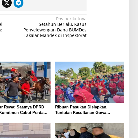
Pos berikutnya
el
Setahun Berlalu, Kasus
:
Penyelewengan Dana BUMDes
Takalar Mandek di Inspektorat
r Rewa: Saatnya DPRD
Ribuan Pasukan Disiapkan,
 Komitmen Cabut Perda
Tuntutan Kesultanan Gowa
Mengarah ke DPRD