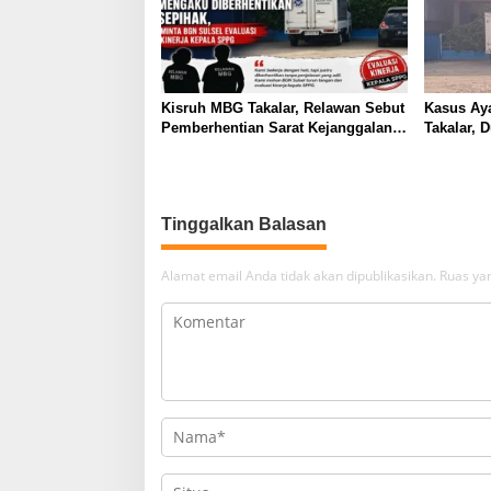
Kisruh MBG Takalar, Relawan Sebut
Kasus Ay
Pemberhentian Sarat Kejanggalan
Takalar, 
dan Diskriminasi
SPPG Kal
Tinggalkan Balasan
Alamat email Anda tidak akan dipublikasikan.
Ruas yan