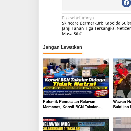
N
Pos sebelumnya
Skincare Bermerkuri: Kapolda Suls
a
Janji Tahan Tiga Tersangka, Netizen
Masa Sih?
v
i
Jangan Lewatkan
g
a
s
i
p
o
s
Polemik Pemecatan Relawan
Wawan Nu
Memanas, Korwil BGN Takalar
Buktikan
Didesak Buka Rekaman CCTV
LAD