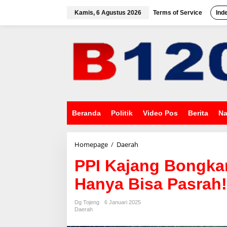
L
e
Kamis, 6 Agustus 2026
Terms of Service
Ind
w
a
t
i
k
e
k
o
n
t
e
Beranda
Politik
Video Pos
Berita
Na
n
Homepage
/
Daerah
P
P
PPI Kajang Bongkar
I
K
Hanya Bisa Pasrah!
a
j
a
Dg Tojeng
6 Januari 2025
n
Daerah
g
B