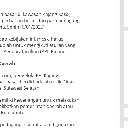
 pasar di kawasan Kajang Kassi,
perhatian besar dari para pedagang
na. Senin (6/01/2025)
p kebijakan ini, meski harus
upiah untuk mengikuti aturan yang
t Pendaratan Ikan (PPI) Kajang.
 Daerah
.com, pengelola PPI Kajang
Canvasser MuLIA Ungkit Dugaan
 pasar berdiri adalah milik Dinas
Kecurangan, Respons Appi Picu
Amarah Massa
i Sulawesi Selatan.
Di Politik
|
9 Desember 2025
emiliki kewenangan untuk melakukan
elibatkan pemerintah daerah atau
 Bulukumba.
pedagang disebut akan digunakan