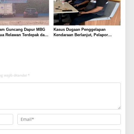
am Guncang Dapur MBG
Kasus Dugaan Penggelapan
Dua Relawan Terdepak dari
Kendaraan Berlanjut, Pelapor
abbirang 1
Ungkap Fakta di Balik Gudang
Mobil
g wajib ditandai
*