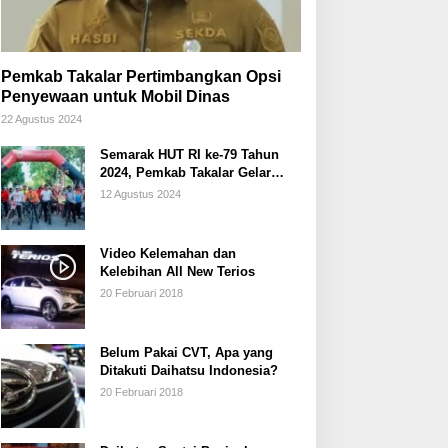
Pemkab Takalar Pertimbangkan Opsi
Penyewaan untuk Mobil Dinas
22 Agustus 2024
Semarak HUT RI ke-79 Tahun
2024, Pemkab Takalar Gelar
Sepeda Santai/Sepeda Hias
12 Agustus 2024
Video Kelemahan dan
Kelebihan All New Terios
20 Februari 2018
Belum Pakai CVT, Apa yang
Ditakuti Daihatsu Indonesia?
20 Februari 2018