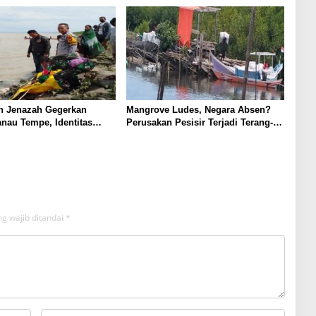
 Jenazah Gegerkan
Mangrove Ludes, Negara Absen?
anau Tempe, Identitas
Perusakan Pesisir Terjadi Terang-
terius
terangan di Takalar
g wajib ditandai
*