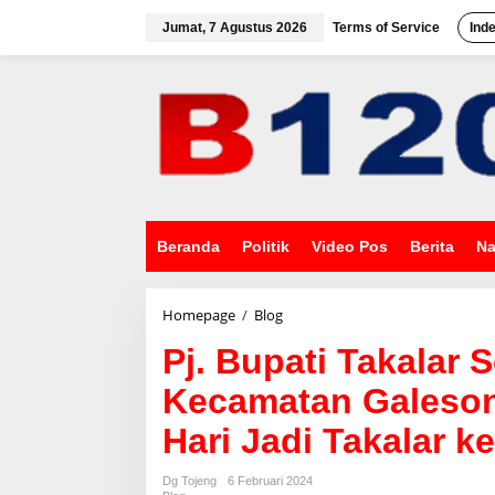
L
e
Jumat, 7 Agustus 2026
Terms of Service
Ind
w
a
t
i
k
e
k
o
n
t
e
Beranda
Politik
Video Pos
Berita
Na
n
Homepage
/
Blog
P
j
Pj. Bupati Takalar 
.
B
Kecamatan Galeson
u
p
Hari Jadi Takalar k
a
t
i
Dg Tojeng
6 Februari 2024
T