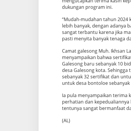
mengucapkan terima kasih kep
6
dukungan program ini.
4
“Mudah-mudahan tahun 2024 ki
lebih banyak, dengan adanya 
sangat terbantu karena jika m
pasti menyita banyak tenaga da
Camat galesong Muh. Ikhsan Lar
menyampaikan bahwa sertifikat
Galesong baru sebanyak 10 bida
desa Galesong kota. Sehingga to
sebanyak 32 sertifikat dan un
untuk desa bontoloe sebanyak 
Ia pula menyampaikan terima k
perhatian dan kepedualiannya 
tentunya sangat bermanfaat d
(AL)