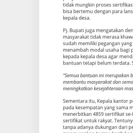
n
tidak mungkin proses sertifikas
g
bisa bertemu dengan para lans
k
a
kepala desa.
i
a
Pj. Bupati juga mengatakan den
n
masyarakat tidak merasa khawa
H
sudah memiliki pegangan yang 
a
r
menambah modal usaha bagi p
i
kepada kepala desa agar mend
J
bantuan tetapi belum terdata.
a
d
“Semua bantuan ini merupakan b
i
T
membantu masyarakat dan semo
a
meningkatkan kesejahteraan masy
k
a
Sementara itu, Kepala kantor pe
l
pada kesempatan yang sama m
a
r
menerbitkan 4859 sertifikat se
k
sertifikat untuk rakyat. Tentuny
e
tanpa adanya dukungan dari p
-