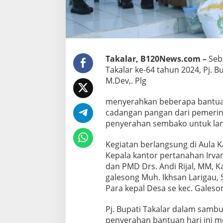
e
c
a
m
a
t
a
Takalar, B120News.com –
Seba
n
Takalar ke-64 tahun 2024, Pj. B
G
M.Dev,. Plg
a
l
e
menyerahkan beberapa bantua
s
cadangan pangan dari pemerinta
o
penyerahan sembako untuk lan
n
g
Kegiatan berlangsung di Aula K
S
e
Kepala kantor pertanahan Irvan 
b
dan PMD Drs. Andi Rijal, MM, 
a
galesong Muh. Ikhsan Larigau, S
g
Para kepal Desa se kec. Galeson
a
i
R
Pj. Bupati Takalar dalam sam
a
penyerahan bantuan hari ini m