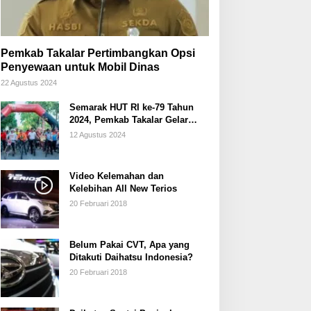
Pemkab Takalar Pertimbangkan Opsi
Penyewaan untuk Mobil Dinas
22 Agustus 2024
Semarak HUT RI ke-79 Tahun
2024, Pemkab Takalar Gelar
Sepeda Santai/Sepeda Hias
12 Agustus 2024
Video Kelemahan dan
Kelebihan All New Terios
20 Februari 2018
Belum Pakai CVT, Apa yang
Ditakuti Daihatsu Indonesia?
20 Februari 2018