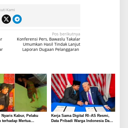
kuti Kami
Pos berikutnya
ar
Konferensi Pers, Bawaslu Takalar
Umumkan Hasil Tindak Lanjut
ar
Laporan Dugaan Pelanggaran
 Nyaris Kabur, Pelaku
Kerja Sama Digital RI–AS Resmi,
 terhadap Mertua
Data Pribadi Warga Indonesia Dapat
 Polisi
Ditransfer ke AS