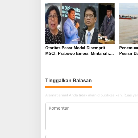
Otoritas Pasar Modal Disemprit
Penemuan
MSCI, Prabowo Emosi, Mintarsih:
Pesisir D
Wajar Jika Presiden Marah
Masih Mis
Tinggalkan Balasan
Alamat email Anda tidak akan dipublikasikan.
Ruas yan