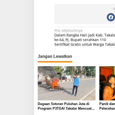
I
N
Pos sebelumnya
Dalam Rangka Hari Jadi Kab. Takal
a
ke-64, Pj. Bupati serahkan 110
Sertifikat Gratis untuk Warga Takal
v
i
Jangan Lewatkan
g
a
s
i
p
o
s
Dugaan Setoran Puluhan Juta di
Panik dan
Program P3TGAI Takalar Mencuat,
Pelecehan
Siapa “Koordinator” di Baliknya?
Ditangkap