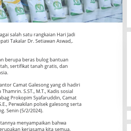
gai salah satu rangkaian Hari Jadi
upati Takalar Dr. Setiawan Aswad,.
n berupa beras bulog bantuan
h, sertifikat tanah gratis, dan
sia.
Canvasser MuLIA Ungkit Dugaan
Kecurangan, Respons Appi Picu
antor Camat Galesong yang di hadiri
Amarah Massa
Di Politik
|
9 Desember 2025
Thamrin. S.ST., M.T., Kadis sosial
Kabag Prokopim Syafaruddin, Camat
.E., Perwakilan polsek galesong serta
g. Senin (5/2/2024).
butannya menyampaikan bahwa
erupakan kerjasama kita semua,