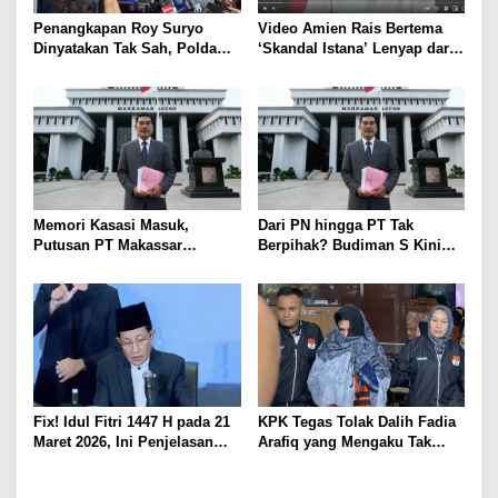
o
s
Penangkapan Roy Suryo
Video Amien Rais Bertema
Dinyatakan Tak Sah, Polda
‘Skandal Istana’ Lenyap dari
Metro Jaya Kalah di
Medsos Usai Ditakedown
Praperadilan
Komdigi
Memori Kasasi Masuk,
Dari PN hingga PT Tak
Putusan PT Makassar
Berpihak? Budiman S Kini
Disorot: Fakta Jual Beli Tanah
Bertarung di MA
Diabaikan
Fix! Idul Fitri 1447 H pada 21
KPK Tegas Tolak Dalih Fadia
Maret 2026, Ini Penjelasan
Arafiq yang Mengaku Tak
Lengkap Sidang Isbat
Paham Tata Kelola
Pemerintahan