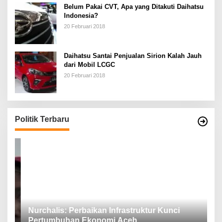
Belum Pakai CVT, Apa yang Ditakuti Daihatsu
Indonesia?
20 Februari 2018
Daihatsu Santai Penjualan Sirion Kalah Jauh
dari Mobil LCGC
20 Februari 2018
Politik Terbaru
n,
Nurchalis: Perbaikan Infrastruktur Kunci
S
Pertumbuhan Ekonomi Aceh
d