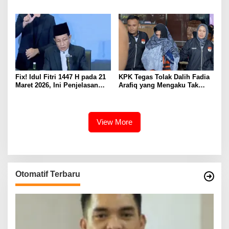
Disorot: Fakta Jual Beli Tanah
Bertarung di MA
Diabaikan
Fix! Idul Fitri 1447 H pada 21
KPK Tegas Tolak Dalih Fadia
Maret 2026, Ini Penjelasan
Arafiq yang Mengaku Tak
Lengkap Sidang Isbat
Paham Tata Kelola
Pemerintahan
View More
Otomatif Terbaru