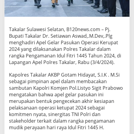
d
i
r
i
A
Takalar Sulawesi Selatan, B120news.com – Pj.
p
e
Bupati Takalar Dr. Setiawan Aswad,.M.Dev,.Plg
l
menghadiri Apel Gelar Pasukan Operasi Kerupat
G
2024 yang dilaksanakan Polres Takalar dalam
e
rangka Pengamanan Idul Fitri 1445 Tahun 2024, di
l
Lapangan Apel Polres Takalar, Rabu (3/4/2024).
a
r
P
Kapolres Takalar AKBP Gotam Hidayat, S.I.K . M.Si
a
sebagai pimpinan apel dalam membacakan
s
sambutan Kapolri Komjen Pol.Listyo Sigit Prabowo
u
mengatakan bahwa apel gelar pasukan ini
k
a
merupakan bentuk pengecekan akhir kesiapan
n
pelaksanaan operasi ketupat 2024 sebagai
O
komitmen nyata, sinergitas TNI Polri dan
p
stakeholder terkait dalam rangka pengamanan
e
r
mudik perayaan hari raya Idul Fitri 1445 H.
a