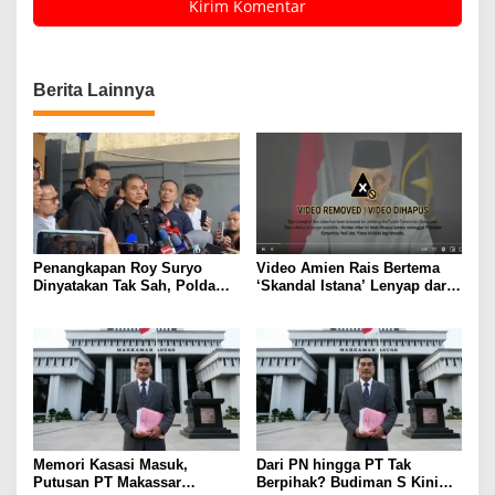
Berita Lainnya
Penangkapan Roy Suryo
Video Amien Rais Bertema
Dinyatakan Tak Sah, Polda
‘Skandal Istana’ Lenyap dari
Metro Jaya Kalah di
Medsos Usai Ditakedown
Praperadilan
Komdigi
Memori Kasasi Masuk,
Dari PN hingga PT Tak
Putusan PT Makassar
Berpihak? Budiman S Kini