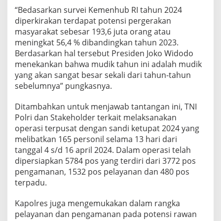
s
“Bedasarkan survei Kemenhub RI tahun 2024
i
diperkirakan terdapat potensi pergerakan
K
masyarakat sebesar 193,6 juta orang atau
e
t
meningkat 56,4 % dibandingkan tahun 2023.
u
Berdasarkan hal tersebut Presiden Joko Widodo
p
menekankan bahwa mudik tahun ini adalah mudik
a
yang akan sangat besar sekali dari tahun-tahun
t
sebelumnya” pungkasnya.
2
0
2
Ditambahkan untuk menjawab tantangan ini, TNI
4
Polri dan Stakeholder terkait melaksanakan
operasi terpusat dengan sandi ketupat 2024 yang
melibatkan 165 personil selama 13 hari dari
tanggal 4 s/d 16 april 2024. Dalam operasi telah
dipersiapkan 5784 pos yang terdiri dari 3772 pos
pengamanan, 1532 pos pelayanan dan 480 pos
terpadu.
Kapolres juga mengemukakan dalam rangka
pelayanan dan pengamanan pada potensi rawan