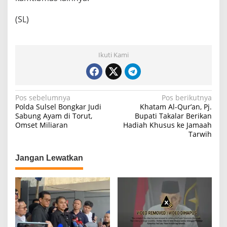
(SL)
Ikuti Kami
N
Pos sebelumnya
Pos berikutnya
Polda Sulsel Bongkar Judi
Khatam Al-Qur’an, Pj.
a
Sabung Ayam di Torut,
Bupati Takalar Berikan
Omset Miliaran
Hadiah Khusus ke Jamaah
v
Tarwih
i
g
Jangan Lewatkan
a
s
i
p