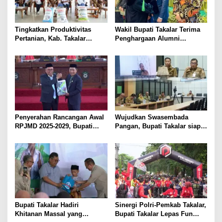
s
Tingkatkan Produktivitas
Wakil Bupati Takalar Terima
Pertanian, Kab. Takalar
Penghargaan Alumni
Mendapatkan Alokasi Pupuk
Berprestasi dari UMI
Subsidi Tahun 2025 sebanyak
Makassar
29 Ribu Ton
Penyerahan Rancangan Awal
Wujudkan Swasembada
RPJMD 2025-2029, Bupati
Pangan, Bupati Takalar siap
Takalar Komitmen
Dukung Program Pemerintah
Membangun Takalar dalam
Provinsi terkait Optimalisasi
Muwujudkan Kesejahteraan
Lahan dan Bantuan Alsintan
Masyarakat
Bupati Takalar Hadiri
Sinergi Polri-Pemkab Takalar,
Khitanan Massal yang
Bupati Takalar Lepas Fun