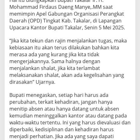
,
Mohammad Firdaus Daeng Manye,.MM saat
B
memimpin Apel Gabungan Organisasi Perangkat
u
Daerah (OPD) Tingkat Kab. Takalar, di Lapangan
p
a
Upacara Kantor Bupati Takalar, Senin 5 Mei 2025.
t
i
“Jika kita tekun dan rajin menjalankan tugas, maka
T
kebiasaan itu akan terus dilakukan bahkan kita
a
merasa ada yang kurang jika kita tidak
k
a
mengerjakannya. Sama halnya dengan
l
menjalankan shalat, jika kita terlambat
a
melaksanakan shalat, akan ada kegelisahan yang
r
dirasakan” Ujarnya.
E
v
a
Bupati menegaskan, setiap hari harus ada
l
perubahan, terkait kehadiran, jangan hanya
u
menitip absen atau hanya datang untuk absen
a
kemudian meninggalkan kantor atau datang pada
s
i
waktu-waktu tertentu. Ini yang harus dievaluasi dan
K
diperbaiki, kedisiplinan dan kehadiran harus
i
menjadi perhatian. Jika ada yang saya dapati
n