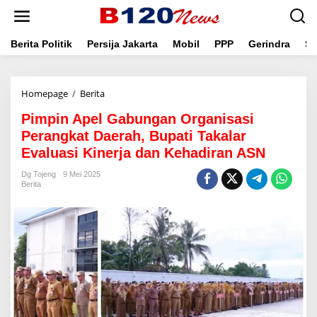
L
e
w
a
Berita Politik
Persija Jakarta
Mobil
PPP
Gerindra
Se
t
i
k
Homepage
/
Berita
P
e
i
k
Pimpin Apel Gabungan Organisasi
m
o
p
n
Perangkat Daerah, Bupati Takalar
i
t
Evaluasi Kinerja dan Kehadiran ASN
n
e
A
n
Dg Tojeng
9 Mei 2025
p
Berita
e
l
G
a
b
u
n
g
a
n