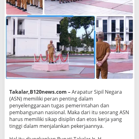
O
r
g
a
n
i
s
a
s
i
P
e
r
a
n
g
Takalar,B120news.com –
Arapatur Sipil Negara
k
a
(ASN) memiliki peran penting dalam
t
penyelenggaraan tugas pemerintahan dan
D
pembangunan nasional. Maka dari itu seorang ASN
a
harus memiliki sikap disiplin dan etos kerja yang
e
tinggi dalam menjalankan pekerjaannya.
r
a
h
Hal itu diungkapkan Bupati Takalar Ir. H.