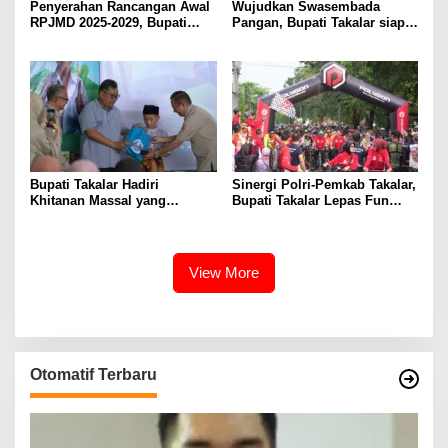
Penyerahan Rancangan Awal
Wujudkan Swasembada
RPJMD 2025-2029, Bupati
Pangan, Bupati Takalar siap
Takalar Komitmen
Dukung Program Pemerintah
Membangun Takalar dalam
Provinsi terkait Optimalisasi
Muwujudkan Kesejahteraan
Lahan dan Bantuan Alsintan
Masyarakat
Bupati Takalar Hadiri
Sinergi Polri-Pemkab Takalar,
Khitanan Massal yang
Bupati Takalar Lepas Fun
Dilaksanakan PABI Takalar
Bike Hari Bhayangkara ke-79
Kab. Takalar
View More
Otomatif Terbaru