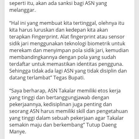
seperti itu, akan ada sanksi bagi ASN yang
e
melanggar.
r
j
a
“Hal ini yang membuat kita tertinggal, olehnya itu
d
kita harus luruskan dan kedepan kita akan
a
terapkan Fingerprint. Alat fingerprint atau sensor
n
sidik jari menggunakan teknologi biometrik untuk
K
e
merekam dan menyimpan pola sidik jari, kemudian
h
membandingkannya dengan pola yang sudah
a
terdaftar untuk memastikan identitas pengguna.
d
Sehingga tidak ada lagi ASN yang tidak disiplin dan
i
r
datang terlambat” Tegas Bupati.
a
n
“Saya berharap, ASN Takalar memiliki etos kerja
A
yang tinggi dan bertanggungjawab dengan
S
pekerjaannya, kedisiplinan juga penting dan
N
seorang ASN harus memiliki skill dan pengetahuan
yang tinggi dalam sebuah pekerjaan agar Takalar
semakin maju dan berkembang” Tutup Daeng
Manye.