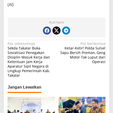
(Al)
Ikuti Kami
N
Pos sebelumnya
Pos berikutnya
Sekda Takalar Buka
Ketar-Ketir! Polda Sulsel
a
Sosialisasi Penegakan
Sapu Bersih Preman, Geng
Disiplin Masuk Kerja dan
Motor Tak Luput dari
v
Ketentuan Jam Kerja
Operasi
i
Aparatur Sipil Negara di
Lingkup Pemerintah Kab.
g
Takalar
a
s
Jangan Lewatkan
i
p
o