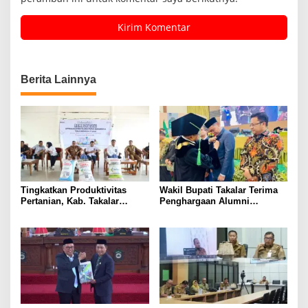
Berita Lainnya
Tingkatkan Produktivitas
Wakil Bupati Takalar Terima
Pertanian, Kab. Takalar
Penghargaan Alumni
Mendapatkan Alokasi Pupuk
Berprestasi dari UMI
Subsidi Tahun 2025 sebanyak
Makassar
29 Ribu Ton