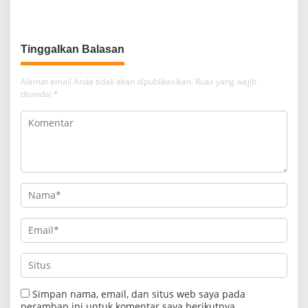
Dilaksanakan PABI Takalar
Bike Hari Bhayangkara ke-79
Kab. Takalar
Tinggalkan Balasan
Alamat email Anda tidak akan dipublikasikan.
Ruas yang wajib
ditandai
*
Simpan nama, email, dan situs web saya pada
peramban ini untuk komentar saya berikutnya.