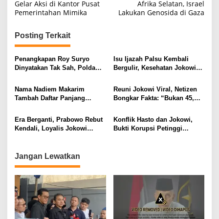
a
Gelar Aksi di Kantor Pusat
Afrika Selatan, Israel
Pemerintahan Mimika
Lakukan Genosida di Gaza
v
i
Posting Terkait
g
a
Penangkapan Roy Suryo
Isu Ijazah Palsu Kembali
s
Dinyatakan Tak Sah, Polda
Bergulir, Kesehatan Jokowi
Metro Jaya Kalah di
Jadi Perbincangan
i
Praperadilan
Nama Nadiem Makarim
Reuni Jokowi Viral, Netizen
p
Tambah Daftar Panjang
Bongkar Fakta: “Bukan 45,
Menteri Jokowi yang
Tapi 40!”
o
Tersandung Korupsi
Era Berganti, Prabowo Rebut
Konflik Hasto dan Jokowi,
s
Kendali, Loyalis Jokowi
Bukti Korupsi Petinggi
Terpinggirkan
Negara Terkuak
Jangan Lewatkan