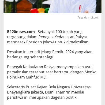
k
a
n
P
Presiden Jokowi
e
m
a
B120news.com
– Sebanyak 100 tokoh yang
k
z
tergabung dalam Penegak Kedaulatan Rakyat
u
mendesak Presiden Jokowi untuk dimakzulkan.
l
a
Desakan ini terjadi jelang Pemilu 2024 yang akan
n
berlangsung sebentar lagi.
J
o
k
Penegak Kedaulatan Rakyat menyampaikan usul
o
pemakzulan tersebut saat bertemu dengan Menko
w
Polhukam Mahfud MD.
i
Sekretaris Pusat Kajian Bela Negara Universitas
Bhayangkara Jakarta, Djuni Thamrin menilai
peristiwa ini merupakan dagelan politik.