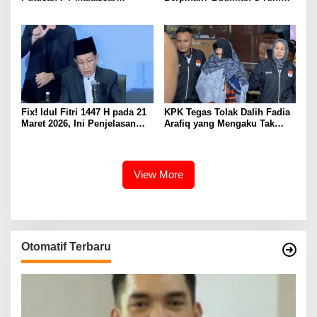
Disorot: Fakta Jual Beli Tanah
Bertarung di MA
Diabaikan
Fix! Idul Fitri 1447 H pada 21
KPK Tegas Tolak Dalih Fadia
Maret 2026, Ini Penjelasan
Arafiq yang Mengaku Tak
Lengkap Sidang Isbat
Paham Tata Kelola
Pemerintahan
View More
Otomatif Terbaru