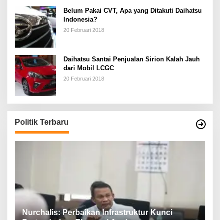
Belum Pakai CVT, Apa yang Ditakuti Daihatsu
Indonesia?
20 Februari 2018
Daihatsu Santai Penjualan Sirion Kalah Jauh
dari Mobil LCGC
20 Februari 2018
Politik Terbaru
n,
Nurchalis: Perbaikan Infrastruktur Kunci
S