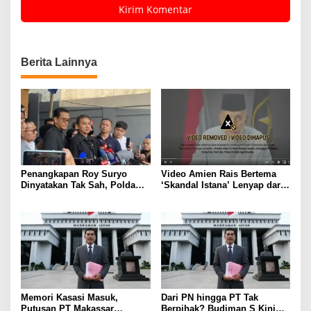
Berita Lainnya
Penangkapan Roy Suryo
Video Amien Rais Bertema
Dinyatakan Tak Sah, Polda
‘Skandal Istana’ Lenyap dari
Metro Jaya Kalah di
Medsos Usai Ditakedown
Praperadilan
Komdigi
Memori Kasasi Masuk,
Dari PN hingga PT Tak
Putusan PT Makassar
Berpihak? Budiman S Kini