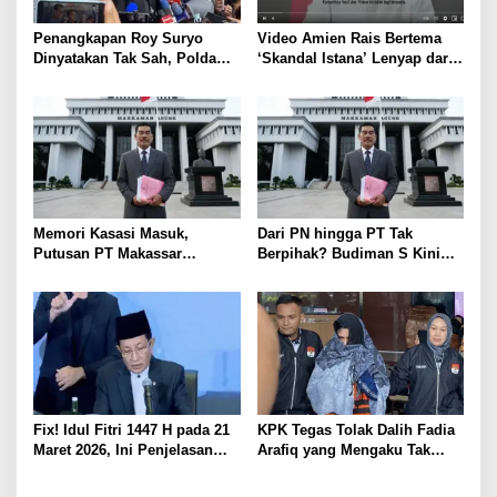
Penangkapan Roy Suryo
Video Amien Rais Bertema
Dinyatakan Tak Sah, Polda
‘Skandal Istana’ Lenyap dari
Metro Jaya Kalah di
Medsos Usai Ditakedown
Praperadilan
Komdigi
Memori Kasasi Masuk,
Dari PN hingga PT Tak
Putusan PT Makassar
Berpihak? Budiman S Kini
Disorot: Fakta Jual Beli Tanah
Bertarung di MA
Diabaikan
Fix! Idul Fitri 1447 H pada 21
KPK Tegas Tolak Dalih Fadia
Maret 2026, Ini Penjelasan
Arafiq yang Mengaku Tak
Lengkap Sidang Isbat
Paham Tata Kelola
Pemerintahan