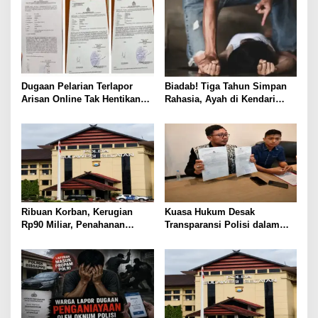
Dugaan Pelarian Terlapor
Biadab! Tiga Tahun Simpan
Arisan Online Tak Hentikan
Rahasia, Ayah di Kendari
Penyidikan Polisi
Diduga Jadikan Anak Korban
Nafsu
Ribuan Korban, Kerugian
Kuasa Hukum Desak
Rp90 Miliar, Penahanan
Transparansi Polisi dalam
Tersangka HL Masih Jadi
Kasus Dugaan Aborsi Gowa
Misteri