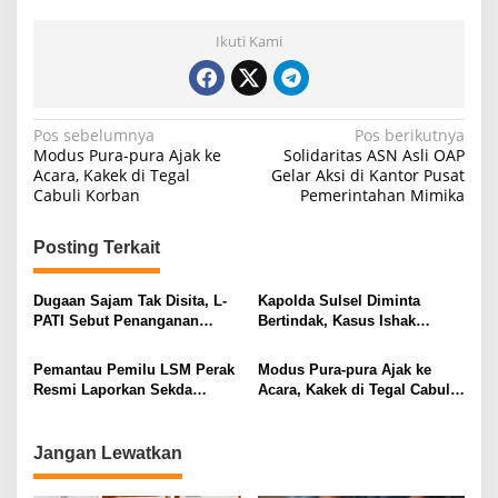
Ikuti Kami
N
Pos sebelumnya
Pos berikutnya
Modus Pura-pura Ajak ke
Solidaritas ASN Asli OAP
a
Acara, Kakek di Tegal
Gelar Aksi di Kantor Pusat
Cabuli Korban
Pemerintahan Mimika
v
i
Posting Terkait
g
a
Dugaan Sajam Tak Disita, L-
Kapolda Sulsel Diminta
s
PATI Sebut Penanganan
Bertindak, Kasus Ishak
Perkara Janggal
Hamzah akan Dibawa ke DPR
i
Pemantau Pemilu LSM Perak
Modus Pura-pura Ajak ke
p
Resmi Laporkan Sekda
Acara, Kakek di Tegal Cabuli
Takalar
Korban
o
s
Jangan Lewatkan