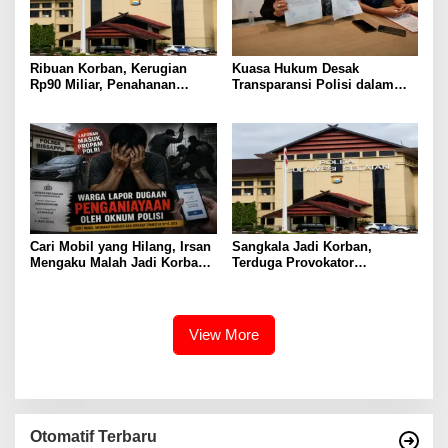
Ribuan Korban, Kerugian
Kuasa Hukum Desak
Rp90 Miliar, Penahanan
Transparansi Polisi dalam
Tersangka HL Masih Jadi
Kasus Dugaan Aborsi Gowa
Misteri
Cari Mobil yang Hilang, Irsan
Sangkala Jadi Korban,
Mengaku Malah Jadi Korban
Terduga Provokator
Kekerasan
Pengrusakan Belum
Tersentuh?
View More
Otomatif Terbaru