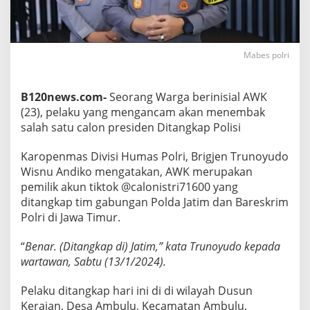
a
p
r
e
Mabes polri
s
d
i
M
B120news.com-
Seorang Warga berinisial AWK
e
(23), pelaku yang mengancam akan menembak
d
salah satu calon presiden Ditangkap Polisi
s
o
Karopenmas Divisi Humas Polri, Brigjen Trunoyudo
s
D
Wisnu Andiko mengatakan, AWK merupakan
i
pemilik akun tiktok @calonistri71600 yang
t
ditangkap tim gabungan Polda Jatim dan Bareskrim
a
Polri di Jawa Timur.
n
g
k
“
Benar. (Ditangkap di) Jatim,” kata Trunoyudo kepada
a
wartawan, Sabtu (13/1/2024).
p
P
Pelaku ditangkap hari ini di di wilayah Dusun
o
Kerajan, Desa Ambulu, Kecamatan Ambulu,
l