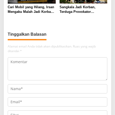
Cari Mobil yang Hilang, Irsan
Sangkala Jadi Korban,
Mengaku Malah Jadi Korban
Terduga Provokator
Kekerasan
Pengrusakan Belum
Tersentuh?
Tinggalkan Balasan
Alamat email Anda tidak akan dipublikasikan.
Ruas yang wajib
ditandai
*