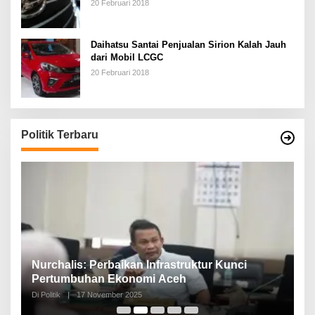
20 Februari 2018
Daihatsu Santai Penjualan Sirion Kalah Jauh
dari Mobil LCGC
20 Februari 2018
Politik Terbaru
n,
Nurchalis: Perbaikan Infrastruktur Kunci
S
Pertumbuhan Ekonomi Aceh
d
Di Politik
|
17 November 2025
Di 