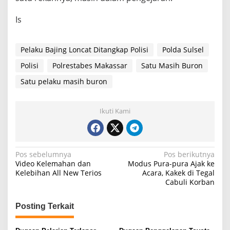
Is
Pelaku Bajing Loncat Ditangkap Polisi
Polda Sulsel
Polisi
Polrestabes Makassar
Satu Masih Buron
Satu pelaku masih buron
Ikuti Kami
N
Pos sebelumnya
Pos berikutnya
Video Kelemahan dan
Modus Pura-pura Ajak ke
a
Kelebihan All New Terios
Acara, Kakek di Tegal
Cabuli Korban
v
i
Posting Terkait
g
a