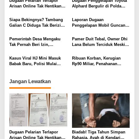
Dugaan Pelarian Terlapor
Dugaan Penggelapan Toyota
s
Arisan Online Tak Hentikan
Alphard Bergulir di Polda
Penyidikan Polisi
Gorontalo, Terlapor Disebut
i
Tak Penuhi Panggilan
Siapa Bekingnya? Tambang
Laporan Dugaan
p
Galian C Diduga Tak Berizin
Penggelapan Mobil Guncang
Masih Beraktivitas di Takalar
Bantaeng, Nama Oknum
o
DPRD hingga Polisi Disebut
Pemerintah Desa Mengaku
Pamer Duit Tebal, Owner Dhi
s
Tak Pernah Beri Izin,
Lana Belum Terciduk Meski
Tambang Galian C di Takalar
HB Diduga Bermasalah
Jadi Sorotan
Kasus Viral HJ Mini Masuk
Ribuan Korban, Kerugian
Babak Baru, Polisi Mulai
Rp90 Miliar, Penahanan
Lanjutkan Penyelidikan
Tersangka HL Masih Jadi
Misteri
Jangan Lewatkan
Dugaan Pelarian Terlapor
Biadab! Tiga Tahun Simpan
Arisan Online Tak Hentikan
Rahasia, Ayah di Kendari