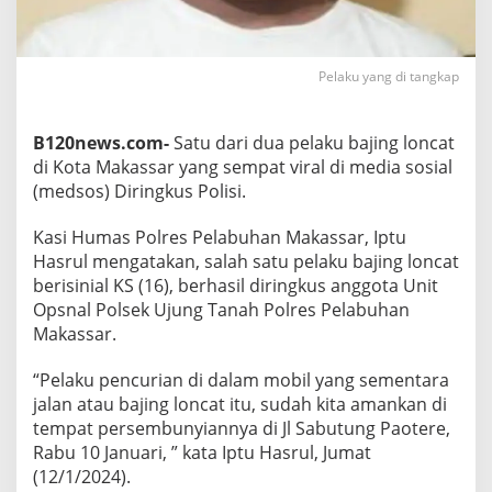
D
i
t
a
Pelaku yang di tangkap
n
g
k
B120news.com-
Satu dari dua pelaku bajing loncat
a
di Kota Makassar yang sempat viral di media sosial
p
P
(medsos) Diringkus Polisi.
o
l
Kasi Humas Polres Pelabuhan Makassar, Iptu
i
Hasrul mengatakan, salah satu pelaku bajing loncat
s
berisinial KS (16), berhasil diringkus anggota Unit
i
,
Opsnal Polsek Ujung Tanah Polres Pelabuhan
S
Makassar.
a
t
“Pelaku pencurian di dalam mobil yang sementara
u
jalan atau bajing loncat itu, sudah kita amankan di
M
a
tempat persembunyiannya di Jl Sabutung Paotere,
s
Rabu 10 Januari, ” kata Iptu Hasrul, Jumat
i
(12/1/2024).
h