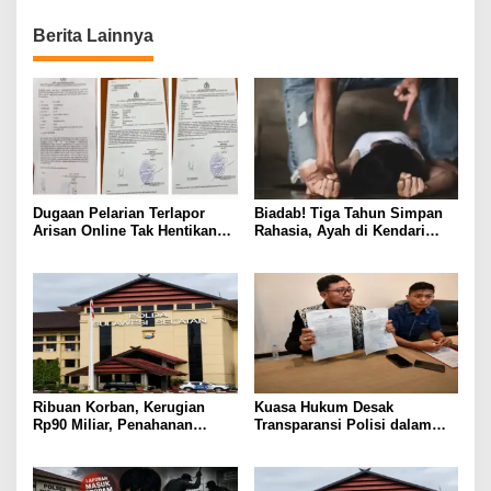
Berita Lainnya
Dugaan Pelarian Terlapor
Biadab! Tiga Tahun Simpan
Arisan Online Tak Hentikan
Rahasia, Ayah di Kendari
Penyidikan Polisi
Diduga Jadikan Anak Korban
Nafsu
Ribuan Korban, Kerugian
Kuasa Hukum Desak
Rp90 Miliar, Penahanan
Transparansi Polisi dalam
Tersangka HL Masih Jadi
Kasus Dugaan Aborsi Gowa
Misteri