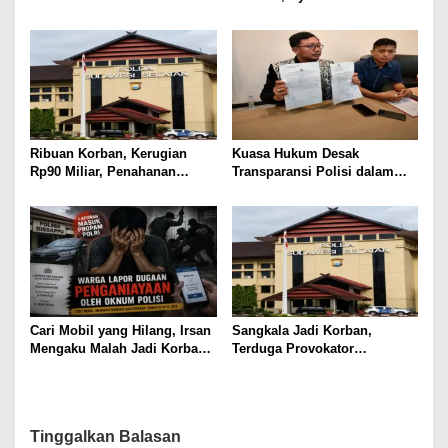
Penyidikan Polisi
Diduga Jadikan Anak Korban
Nafsu
Ribuan Korban, Kerugian
Kuasa Hukum Desak
Rp90 Miliar, Penahanan
Transparansi Polisi dalam
Tersangka HL Masih Jadi
Kasus Dugaan Aborsi Gowa
Misteri
Cari Mobil yang Hilang, Irsan
Sangkala Jadi Korban,
Mengaku Malah Jadi Korban
Terduga Provokator
Kekerasan
Pengrusakan Belum
Tersentuh?
Tinggalkan Balasan