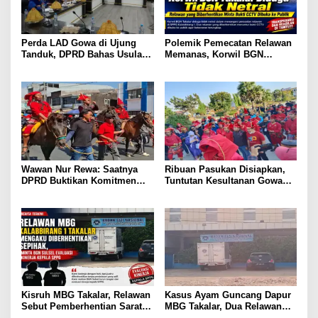
Perda LAD Gowa di Ujung
Polemik Pemecatan Relawan
Tanduk, DPRD Bahas Usulan
Memanas, Korwil BGN
Pencabutan
Takalar Didesak Buka
Rekaman CCTV
Wawan Nur Rewa: Saatnya
Ribuan Pasukan Disiapkan,
DPRD Buktikan Komitmen
Tuntutan Kesultanan Gowa
Cabut Perda LAD
Mengarah ke DPRD
Kisruh MBG Takalar, Relawan
Kasus Ayam Guncang Dapur
Sebut Pemberhentian Sarat
MBG Takalar, Dua Relawan
Kejanggalan dan Diskriminasi
Terdepak dari SPPG