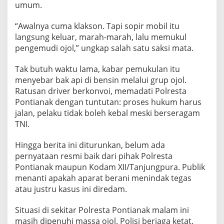
umum.
a
n
–
“Awalnya cuma klakson. Tapi sopir mobil itu
M
langsung keluar, marah-marah, lalu memukul
a
pengemudi ojol,” ungkap salah satu saksi mata.
s
s
a
Tak butuh waktu lama, kabar pemukulan itu
M
menyebar bak api di bensin melalui grup ojol.
e
Ratusan driver berkonvoi, memadati Polresta
n
Pontianak dengan tuntutan: proses hukum harus
g
jalan, pelaku tidak boleh kebal meski berseragam
a
m
TNI.
u
k
Hingga berita ini diturunkan, belum ada
pernyataan resmi baik dari pihak Polresta
Pontianak maupun Kodam XII/Tanjungpura. Publik
menanti apakah aparat berani menindak tegas
atau justru kasus ini diredam.
Situasi di sekitar Polresta Pontianak malam ini
masih dipenuhi massa ojol. Polisi berjaga ketat,