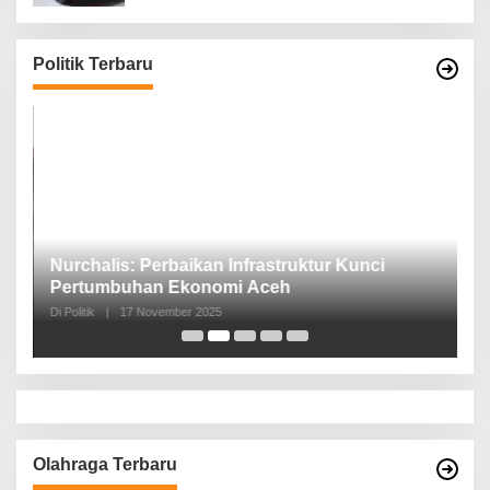
Politik Terbaru
n,
Nurchalis: Perbaikan Infrastruktur Kunci
S
Pertumbuhan Ekonomi Aceh
d
Di Politik
|
17 November 2025
Di 
Olahraga Terbaru