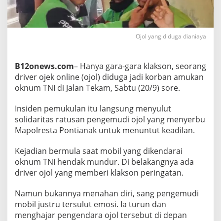
T
a
n
g
Ojol yang diduga dianiaya
a
n
,
B12onews.com
– Hanya gara-gara klakson, seorang
D
r
driver ojek online (ojol) diduga jadi korban amukan
i
oknum TNI di Jalan Tekam, Sabtu (20/9) sore.
v
e
Insiden pemukulan itu langsung menyulut
r
solidaritas ratusan pengemudi ojol yang menyerbu
O
j
Mapolresta Pontianak untuk menuntut keadilan.
o
l
Kejadian bermula saat mobil yang dikendarai
J
oknum TNI hendak mundur. Di belakangnya ada
a
driver ojol yang memberi klakson peringatan.
d
i
K
Namun bukannya menahan diri, sang pengemudi
o
mobil justru tersulut emosi. Ia turun dan
r
menghajar pengendara ojol tersebut di depan
b