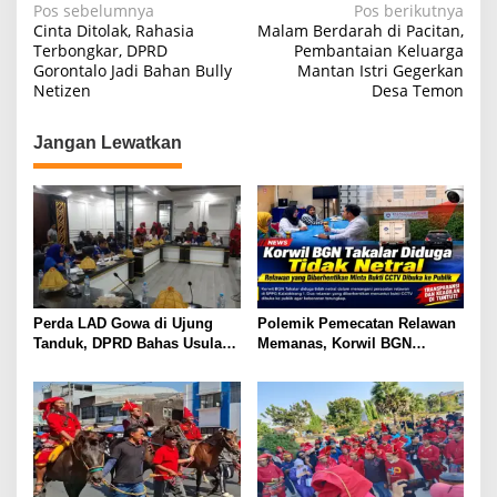
N
Pos sebelumnya
Pos berikutnya
Cinta Ditolak, Rahasia
Malam Berdarah di Pacitan,
a
Terbongkar, DPRD
Pembantaian Keluarga
Gorontalo Jadi Bahan Bully
Mantan Istri Gegerkan
v
Netizen
Desa Temon
i
g
Jangan Lewatkan
a
s
i
p
o
s
Perda LAD Gowa di Ujung
Polemik Pemecatan Relawan
Tanduk, DPRD Bahas Usulan
Memanas, Korwil BGN
Pencabutan
Takalar Didesak Buka
Rekaman CCTV