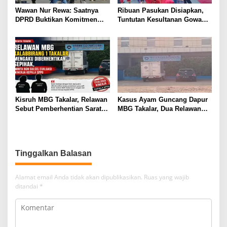
Wawan Nur Rewa: Saatnya
Ribuan Pasukan Disiapkan,
DPRD Buktikan Komitmen
Tuntutan Kesultanan Gowa
Cabut Perda LAD
Mengarah ke DPRD
Kisruh MBG Takalar, Relawan
Kasus Ayam Guncang Dapur
Sebut Pemberhentian Sarat
MBG Takalar, Dua Relawan
Kejanggalan dan Diskriminasi
Terdepak dari SPPG
Kalabbirang 1
Tinggalkan Balasan
Alamat email Anda tidak akan dipublikasikan.
Ruas yang wajib
ditandai
*