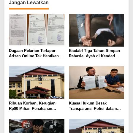
Jangan Lewatkan
o
s
Dugaan Pelarian Terlapor
Biadab! Tiga Tahun Simpan
Arisan Online Tak Hentikan
Rahasia, Ayah di Kendari
Penyidikan Polisi
Diduga Jadikan Anak Korban
Nafsu
Ribuan Korban, Kerugian
Kuasa Hukum Desak
Rp90 Miliar, Penahanan
Transparansi Polisi dalam
Tersangka HL Masih Jadi
Kasus Dugaan Aborsi Gowa
Misteri