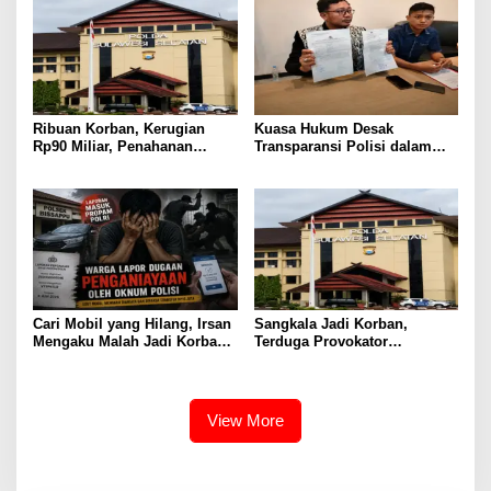
Ribuan Korban, Kerugian
Kuasa Hukum Desak
Rp90 Miliar, Penahanan
Transparansi Polisi dalam
Tersangka HL Masih Jadi
Kasus Dugaan Aborsi Gowa
Misteri
Cari Mobil yang Hilang, Irsan
Sangkala Jadi Korban,
Mengaku Malah Jadi Korban
Terduga Provokator
Kekerasan
Pengrusakan Belum
Tersentuh?
View More