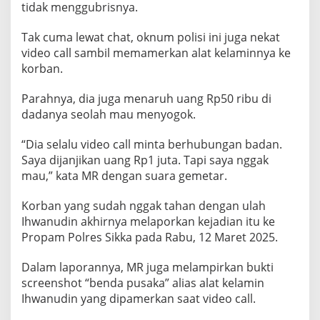
tidak menggubrisnya.
k
e
S
Tak cuma lewat chat, oknum polisi ini juga nekat
i
video call sambil memamerkan alat kelaminnya ke
s
korban.
w
i
Parahnya, dia juga menaruh uang Rp50 ribu di
S
M
dadanya seolah mau menyogok.
P
“Dia selalu video call minta berhubungan badan.
Saya dijanjikan uang Rp1 juta. Tapi saya nggak
mau,” kata MR dengan suara gemetar.
Korban yang sudah nggak tahan dengan ulah
Ihwanudin akhirnya melaporkan kejadian itu ke
Propam Polres Sikka pada Rabu, 12 Maret 2025.
Dalam laporannya, MR juga melampirkan bukti
screenshot “benda pusaka” alias alat kelamin
Ihwanudin yang dipamerkan saat video call.