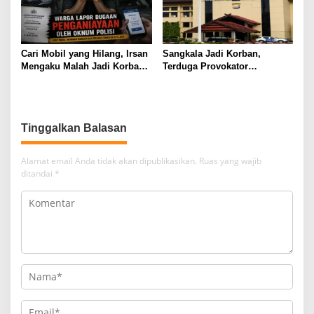
Cari Mobil yang Hilang, Irsan
Sangkala Jadi Korban,
Mengaku Malah Jadi Korban
Terduga Provokator
Kekerasan
Pengrusakan Belum
Tersentuh?
Tinggalkan Balasan
Alamat email Anda tidak akan dipublikasikan.
Ruas yang wajib
ditandai
*