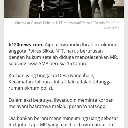
l
e
w
a
(Ilustrasi) Oknum Polisi di NTT Kelewatan! Pamer "Benda Sakti" ke
t
Siswi SMP
a
n
!
P
b120news.com-
Aipda Ihwanudin Ibrahim, oknum
a
anggota Polres Sikka, NTT, harus berurusan
m
dengan hukum setelah diduga mencelecehkan MR,
e
seorang siswi SMP berusia 15 tahun.
r
"
B
Korban yang tinggal di Desa Nangahale,
e
Kecamatan Talibura, ini tak lain adalah tetangga
n
rumah oknum polisi.
d
a
Dalam aksi bejatnya, Ihwanudin meminta korban
S
a
melayani hasratnya melalui pesan WhatsApp.
k
t
Dia bahkan berani mengiming-imingi uang sebesar
i
Rp1 juta. Tapi, MR yang masih di bawah umur itu
"