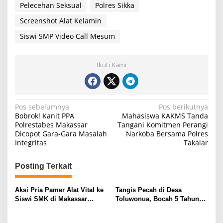
Pelecehan Seksual
Polres Sikka
Screenshot Alat Kelamin
Siswi SMP Video Call Mesum
Ikuti Kami
N
Pos sebelumnya
Pos berikutnya
Bobrok! Kanit PPA
Mahasiswa KAKMS Tanda
a
Polrestabes Makassar
Tangani Komitmen Perangi
Dicopot Gara-Gara Masalah
Narkoba Bersama Polres
v
Integritas
Takalar
i
g
Posting Terkait
a
s
Aksi Pria Pamer Alat Vital ke
Tangis Pecah di Desa
Siswi SMK di Makassar
Toluwonua, Bocah 5 Tahun
i
Resahkan Warga
Jadi Korban Pembunuhan
Sadis
p