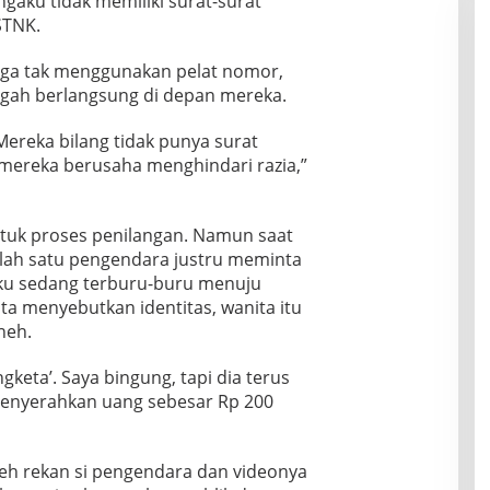
gaku tidak memiliki surat-surat
STNK.
uga tak menggunakan pelat nomor,
ngah berlangsung di depan mereka.
Mereka bilang tidak punya surat
mereka berusaha menghindari razia,”
uk proses penilangan. Namun saat
salah satu pengendara justru meminta
aku sedang terburu-buru menuju
nta menyebutkan identitas, wanita itu
neh.
gketa’. Saya bingung, tapi dia terus
enyerahkan uang sebesar Rp 200
eh rekan si pengendara dan videonya