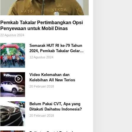
Pemkab Takalar Pertimbangkan Opsi
Penyewaan untuk Mobil Dinas
22 Agustus 2024
Semarak HUT RI ke-79 Tahun
2024, Pemkab Takalar Gelar
Sepeda Santai/Sepeda Hias
12 Agustus 2024
Video Kelemahan dan
Kelebihan All New Terios
20 Februari 2018
Belum Pakai CVT, Apa yang
Ditakuti Daihatsu Indonesia?
20 Februari 2018