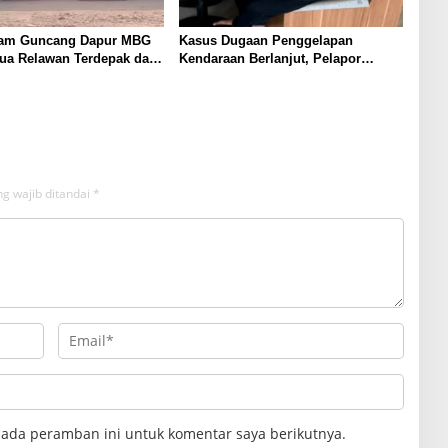
am Guncang Dapur MBG
Kasus Dugaan Penggelapan
Dua Relawan Terdepak dari
Kendaraan Berlanjut, Pelapor
abbirang 1
Ungkap Fakta di Balik Gudang
Mobil
g wajib ditandai
*
pada peramban ini untuk komentar saya berikutnya.