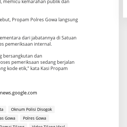
al, memicu kemarahan publik dan
sebut, Propam Polres Gowa langsung
 sementara dari jabatannya di Satuan
es pemeriksaan internal.
g bersangkutan dan
roses pemeriksaan sedang berjalan
g kode etik,” kata Kasi Propam
news.google.com
ta
Oknum Polisi Disogok
tas Gowa
Polres Gowa
Damai Tilang
Video Tilang Viral