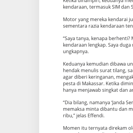
Ketika dihampiri, keduanya men
k
kendaraan, termasuk SIM dan 
Motor yang mereka kendarai j
sementara razia kendaraan te
“Saya tanya, kenapa berhenti? 
kendaraan lengkap. Saya duga 
ungkapnya.
Keduanya kemudian dibawa unt
hendak menulis surat tilang, 
agar diberi keringanan, meng
pesta di Makassar. Ketika dimi
hanya menjawab singkat dan a
“Dia bilang, namanya ‘Janda Sen
memaksa minta dibantu dan m
ribu,” jelas Effendi.
Momen itu ternyata direkam ol