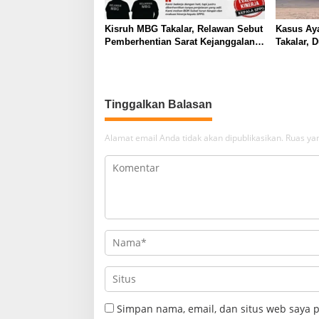
Kisruh MBG Takalar, Relawan Sebut
Kasus Ay
Pemberhentian Sarat Kejanggalan
Takalar, 
dan Diskriminasi
SPPG Kal
Tinggalkan Balasan
Alamat email Anda tidak akan dipublikasikan.
Ruas yan
Simpan nama, email, dan situs web saya 