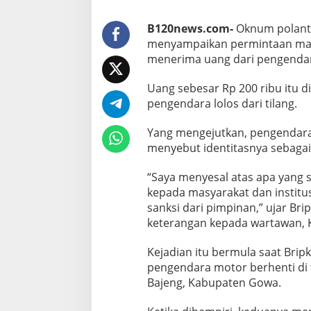
k
e
t
B120news.com-
Oknum polantas
a
menyampaikan permintaan maaf
,
menerima uang dari pengendara
K
i
Uang sebesar Rp 200 ribu itu d
n
i
pengendara lolos dari tilang.
M
i
Yang mengejutkan, pengendar
n
menyebut identitasnya sebagai
t
a
“Saya menyesal atas apa yang 
M
a
kepada masyarakat dan institus
a
sanksi dari pimpinan,” ujar Br
f
keterangan kepada wartawan, K
k
e
Kejadian itu bermula saat Brip
P
u
pengendara motor berhenti di t
b
Bajeng, Kabupaten Gowa.
l
i