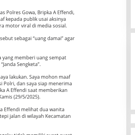
 Polres Gowa, Bripka A Effendi,
 kepada publik usai aksinya
 motor viral di media sosial.
isebut sebagai “uang damai” agar
a yang memberi uang sempat
 “Janda Sengketa”.
saya lakukan. Saya mohon maaf
Canvasser MuLIA Ungkit Dugaan
i Polri, dan saya siap menerima
Kecurangan, Respons Appi Picu
ipka A Effendi saat memberikan
Amarah Massa
Di Politik
|
9 Desember 2025
amis (29/5/2025).
ka Effendi melihat dua wanita
epi jalan di wilayah Kecamatan