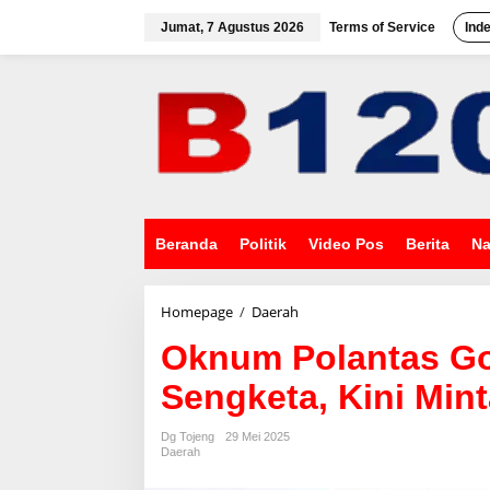
L
e
Jumat, 7 Agustus 2026
Terms of Service
Ind
w
a
t
i
k
e
k
o
n
t
e
Beranda
Politik
Video Pos
Berita
Na
n
Homepage
/
Daerah
O
k
Oknum Polantas G
n
u
Sengketa, Kini Mint
m
P
o
Dg Tojeng
29 Mei 2025
l
Daerah
a
n