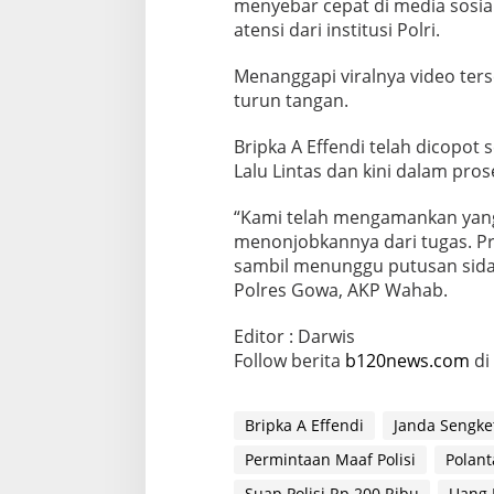
menyebar cepat di media sosi
atensi dari institusi Polri.
Menanggapi viralnya video ter
turun tangan.
Bripka A Effendi telah dicopot
Lalu Lintas dan kini dalam pros
“Kami telah mengamankan yan
menonjobkannya dari tugas. P
sambil menunggu putusan sidan
Polres Gowa, AKP Wahab.
Editor : Darwis
Follow berita
b120news.com
di
Bripka A Effendi
Janda Sengke
Permintaan Maaf Polisi
Polan
Suap Polisi Rp 200 Ribu
Uang 