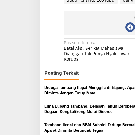
I
N
Pos sebelumnya
Batal Aksi, Serikat Mahasiswa
a
Dianggap Tak Punya Nyali Lawan
Korupsi!
v
i
Posting Terkait
g
a
Diduga Tambang Ilegal Menggila di Bajeng, Apa
s
Diminta Jangan Tutup Mata
i
Lima Lubang Tambang, Belasan Tahun Beropera
p
Dugaan Kongkalikong Mulai Disorot
o
Tambang Ilegal dan BBM Subsidi Diduga Berma
s
Aparat Diminta Bertindak Tegas