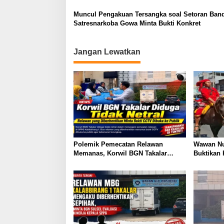
Muncul Pengakuan Tersangka soal Setoran Band
Satresnarkoba Gowa Minta Bukti Konkret
Jangan Lewatkan
Polemik Pemecatan Relawan
Wawan Nu
Memanas, Korwil BGN Takalar
Buktikan
Didesak Buka Rekaman CCTV
LAD