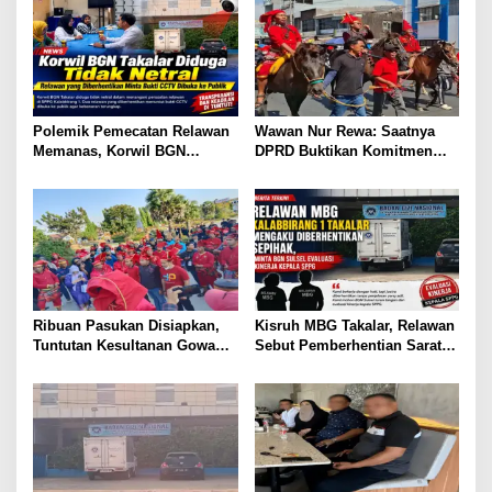
Polemik Pemecatan Relawan
Wawan Nur Rewa: Saatnya
Memanas, Korwil BGN
DPRD Buktikan Komitmen
Takalar Didesak Buka
Cabut Perda LAD
Rekaman CCTV
Ribuan Pasukan Disiapkan,
Kisruh MBG Takalar, Relawan
Tuntutan Kesultanan Gowa
Sebut Pemberhentian Sarat
Mengarah ke DPRD
Kejanggalan dan Diskriminasi