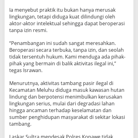
A
p
Ia menyebut praktik itu bukan hanya merusak
a
lingkungan, tetapi diduga kuat dilindungi oleh
r
aktor-aktor intelektual sehingga dapat beroperasi
a
tanpa izin resmi.
t
D
i
“Penambangan ini sudah sangat meresahkan.
n
Beroperasi secara terbuka, tanpa izin, dan seolah
i
tidak tersentuh hukum. Kami menduga ada pihak-
l
pihak yang bermain di balik aktivitas ilegal ini,”
a
i
tegas Israwan.
T
u
Menurutnya, aktivitas tambang pasir ilegal di
t
Kecamatan Meluhu diduga masuk kawasan hutan
u
lindung dan berpotensi menimbulkan kerusakan
p
M
lingkungan serius, mulai dari degradasi lahan
a
hingga ancaman terhadap keselamatan dan
t
sumber penghidupan masyarakat di sekitar lokasi
a
tambang.
Laskar Sultra mendesak Polres Konawe tidak