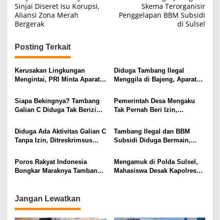
a
Sinjai Diseret Isu Korupsi,
Skema Terorganisir
Aliansi Zona Merah
Penggelapan BBM Subsidi
v
Bergerak
di Sulsel
i
g
Posting Terkait
a
s
Kerusakan Lingkungan
Diduga Tambang Ilegal
Mengintai, PRI Minta Aparat
Menggila di Bajeng, Aparat
i
Periksa Tambang Galian C
Diminta Jangan Tutup Mata
Gowa
p
Siapa Bekingnya? Tambang
Pemerintah Desa Mengaku
Galian C Diduga Tak Berizin
Tak Pernah Beri Izin,
o
Masih Beraktivitas di Takalar
Tambang Galian C di Takalar
s
Jadi Sorotan
Diduga Ada Aktivitas Galian C
Tambang Ilegal dan BBM
Tanpa Izin, Ditreskrimsus
Subsidi Diduga Bermain,
Polda Sulsel Didesak
Aparat Diminta Bertindak
Bergerak Cepat
Tegas
Poros Rakyat Indonesia
Mengamuk di Polda Sulsel,
Bongkar Maraknya Tambang
Mahasiswa Desak Kapolres
Ilegal, Kapolda Diminta Awasi
dan Kasat Reskrim Sinjai
Jajaran Polres Gowa
Dicopot
Jangan Lewatkan