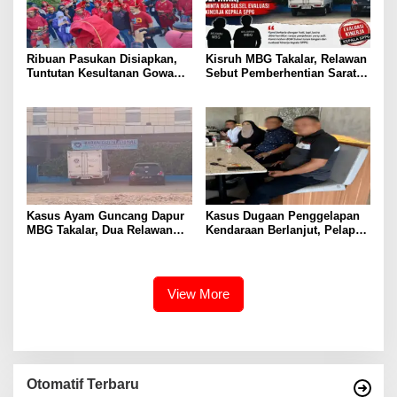
Ribuan Pasukan Disiapkan,
Kisruh MBG Takalar, Relawan
Tuntutan Kesultanan Gowa
Sebut Pemberhentian Sarat
Mengarah ke DPRD
Kejanggalan dan Diskriminasi
Kasus Ayam Guncang Dapur
Kasus Dugaan Penggelapan
MBG Takalar, Dua Relawan
Kendaraan Berlanjut, Pelapor
Terdepak dari SPPG
Ungkap Fakta di Balik
Kalabbirang 1
Gudang Mobil
View More
Otomatif Terbaru