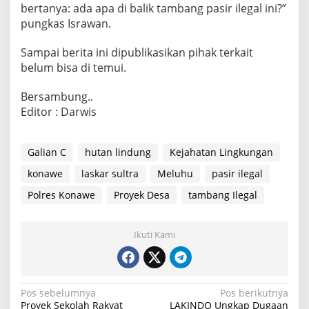
bertanya: ada apa di balik tambang pasir ilegal ini?”
pungkas Israwan.
Sampai berita ini dipublikasikan pihak terkait
belum bisa di temui.
Bersambung..
Editor : Darwis
Galian C
hutan lindung
Kejahatan Lingkungan
konawe
laskar sultra
Meluhu
pasir ilegal
Polres Konawe
Proyek Desa
tambang Ilegal
Ikuti Kami
N
Pos sebelumnya
Pos berikutnya
Proyek Sekolah Rakyat
LAKINDO Ungkap Dugaan