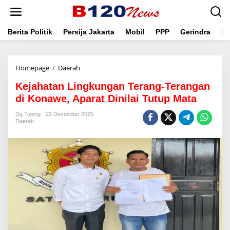
L
e
w
a
Berita Politik
Persija Jakarta
Mobil
PPP
Gerindra
Se
t
i
k
Homepage
/
Daerah
K
e
e
k
Kejahatan Lingkungan Terang-Terangan
j
o
a
n
di Konawe, Aparat Dinilai Tutup Mata
h
t
a
e
Dg Tojeng
22 Desember 2025
Daerah
t
n
a
n
L
i
n
g
k
u
n
g
a