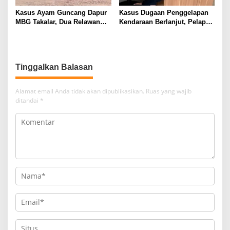
Kasus Ayam Guncang Dapur
Kasus Dugaan Penggelapan
MBG Takalar, Dua Relawan
Kendaraan Berlanjut, Pelapor
Terdepak dari SPPG
Ungkap Fakta di Balik
Kalabbirang 1
Gudang Mobil
Tinggalkan Balasan
Alamat email Anda tidak akan dipublikasikan.
Ruas yang wajib
ditandai
*