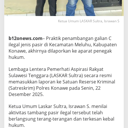
n
T
e
r
Ketua Umum LASKAR Sultra, Israwan S
a
n
g
b12onews.com
– Praktik penambangan galian C
-
T
ilegal jenis pasir di Kecamatan Meluhu, Kabupaten
e
Konawe, akhirnya dilaporkan ke aparat penegak
r
hukum.
a
n
Lembaga Lentera Pemerhati Aspirasi Rakyat
g
a
Sulawesi Tenggara (LASKAR Sultra) secara resmi
n
memasukkan laporan ke Satuan Reserse Kriminal
d
(Satreskrim) Polres Konawe pada Senin, 22
i
Desember 2025.
K
o
n
Ketua Umum Laskar Sultra, Israwan S. menilai
a
aktivitas tambang pasir ilegal tersebut telah
w
berlangsung terang-terangan dan terkesan kebal
e
hukum.
,