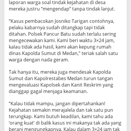
laporan warga soal tindak kejahatan di desa
c
o
mereka justru “mengendap” tanpa tindak lanjut.
p
o
“Kasus pembacokan Josniko Tarigan contohnya,
t
pelaku kabarnya sudah ditangkap tapi tidak
,
ditahan. Polsek Pancur Batu sudah terlalu sering
W
a
mengecewakan kami. Kami beri waktu 3×24 jam,
r
kalau tidak ada hasil, kami akan kepung rumah
g
dinas Kapolda Sumut di Medan,” teriak salah satu
a
warga dengan nada geram.
S
u
d
Tak hanya itu, mereka juga mendesak Kapolda
a
Sumut dan Kapolrestabes Medan turun tangan
h
mengevaluasi Kapolsek dan Kanit Reskrim yang
K
dianggap gagal menjaga keamanan.
e
h
i
“Kalau tidak mampu, jangan dipertahankan!
l
Kejahatan semakin merajalela dan tak satu pun
a
terungkap. Kami butuh keadilan, kami tahu ada
n
‘orang kuat’ di balik kasus ini makanya tak ada yang
g
berani mengungkapnya. Kalau dalam 3×24 jam tak
a