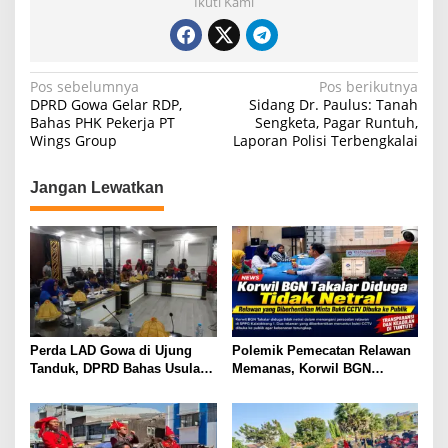
Ikuti Kami
N
Pos sebelumnya
Pos berikutnya
DPRD Gowa Gelar RDP,
Sidang Dr. Paulus: Tanah
a
Bahas PHK Pekerja PT
Sengketa, Pagar Runtuh,
Wings Group
Laporan Polisi Terbengkalai
v
i
Jangan Lewatkan
g
a
s
i
p
o
Perda LAD Gowa di Ujung
Polemik Pemecatan Relawan
s
Tanduk, DPRD Bahas Usulan
Memanas, Korwil BGN
Pencabutan
Takalar Didesak Buka
Rekaman CCTV