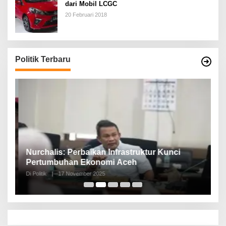
dari Mobil LCGC
20 Februari 2018
Politik Terbaru
n,
Nurchalis: Perbaikan Infrastruktur Kunci
S
Pertumbuhan Ekonomi Aceh
d
Di Politik
|
17 November 2025
Di 