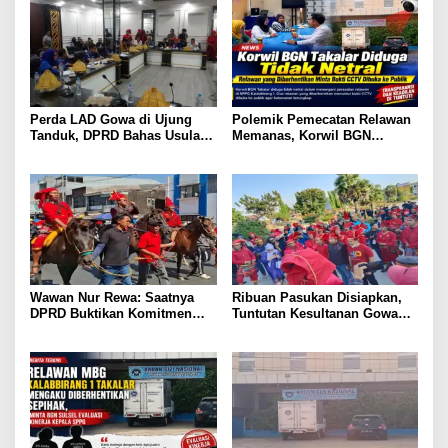
Perda LAD Gowa di Ujung
Polemik Pemecatan Relawan
Tanduk, DPRD Bahas Usulan
Memanas, Korwil BGN
Pencabutan
Takalar Didesak Buka
Rekaman CCTV
Wawan Nur Rewa: Saatnya
Ribuan Pasukan Disiapkan,
DPRD Buktikan Komitmen
Tuntutan Kesultanan Gowa
Cabut Perda LAD
Mengarah ke DPRD