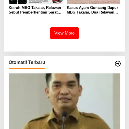
Kisruh MBG Takalar, Relawan
Kasus Ayam Guncang Dapur
Sebut Pemberhentian Sarat
MBG Takalar, Dua Relawan
Kejanggalan dan Diskriminasi
Terdepak dari SPPG
Kalabbirang 1
View More
Otomatif Terbaru