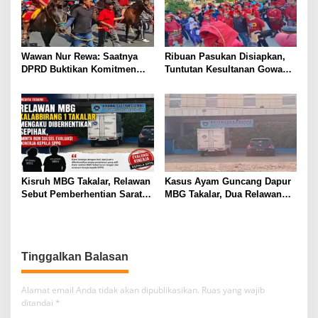
Wawan Nur Rewa: Saatnya
Ribuan Pasukan Disiapkan,
DPRD Buktikan Komitmen
Tuntutan Kesultanan Gowa
Cabut Perda LAD
Mengarah ke DPRD
Kisruh MBG Takalar, Relawan
Kasus Ayam Guncang Dapur
Sebut Pemberhentian Sarat
MBG Takalar, Dua Relawan
Kejanggalan dan Diskriminasi
Terdepak dari SPPG
Kalabbirang 1
Tinggalkan Balasan
Alamat email Anda tidak akan dipublikasikan.
Ruas yang wajib
ditandai
*