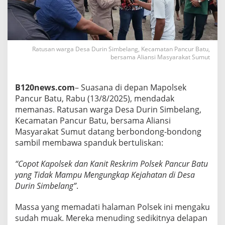
s
k
r
i
m
P
Ratusan warga Desa Durin Simbelang, Kecamatan Pancur Batu,
bersama Aliansi Masyarakat Sumut
a
n
c
u
B120news.com
– Suasana di depan Mapolsek
r
Pancur Batu, Rabu (13/8/2025), mendadak
B
memanas. Ratusan warga Desa Durin Simbelang,
a
Kecamatan Pancur Batu, bersama Aliansi
t
u
Masyarakat Sumut datang berbondong-bondong
T
sambil membawa spanduk bertuliskan:
e
r
“Copot Kapolsek dan Kanit Reskrim Polsek Pancur Batu
a
yang Tidak Mampu Mengungkap Kejahatan di Desa
n
c
Durin Simbelang”
.
a
m
Massa yang memadati halaman Polsek ini mengaku
D
sudah muak. Mereka menuding sedikitnya delapan
i