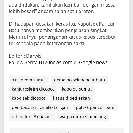
n
ada tindakan, kami akan kembali dengan massa
S
lebih besar!” ancam salah satu orator.
a
b
Di hadapan desakan keras itu, Kapolsek Pancur
a
Batu hanya memberikan penjelasan singkat.
r
Menurutnya, penanganan kasus-kasus tersebut
terkendala pada keterangan saksi.
Editor : Darwis
Follow Berita
B120news.com
di
Google news
aksi demo sumut
demo polsek pancur batu
kanit reskrim dicopot
kapolda sumut
kapolsek dicopot
kasus dipeti eskan
pembacokan josniko tarigan
polsek pancur batu
ultimatum 3x24 jam
warga durin simbelang