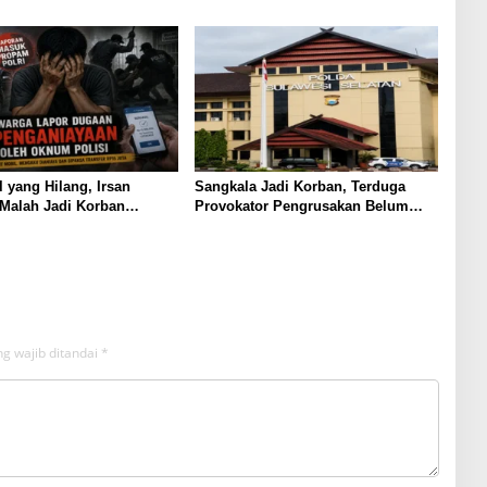
Anak Korban Nafsu
Masih Jadi Misteri
l yang Hilang, Irsan
Sangkala Jadi Korban, Terduga
Malah Jadi Korban
Provokator Pengrusakan Belum
n
Tersentuh?
g wajib ditandai
*