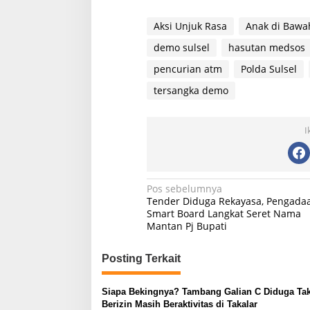
Aksi Unjuk Rasa
Anak di Baw
demo sulsel
hasutan medsos
pencurian atm
Polda Sulsel
tersangka demo
I
N
Pos sebelumnya
Tender Diduga Rekayasa, Pengada
a
Smart Board Langkat Seret Nama
Mantan Pj Bupati
v
i
Posting Terkait
g
a
Siapa Bekingnya? Tambang Galian C Diduga Ta
s
Berizin Masih Beraktivitas di Takalar