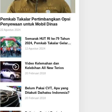
Pemkab Takalar Pertimbangkan Opsi
Penyewaan untuk Mobil Dinas
22 Agustus 2024
Semarak HUT RI ke-79 Tahun
2024, Pemkab Takalar Gelar
Sepeda Santai/Sepeda Hias
12 Agustus 2024
Video Kelemahan dan
Kelebihan All New Terios
20 Februari 2018
Belum Pakai CVT, Apa yang
Ditakuti Daihatsu Indonesia?
20 Februari 2018