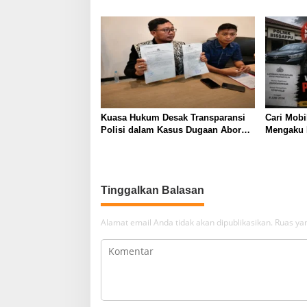
Polisi
Jadikan 
Kuasa Hukum Desak Transparansi
Cari Mobi
Polisi dalam Kasus Dugaan Aborsi
Mengaku 
Gowa
Kekerasa
Tinggalkan Balasan
Alamat email Anda tidak akan dipublikasikan.
Ruas yan