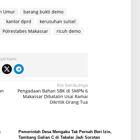
ah Umur
barang bukti demo
kantor dprd
kerusuhan sulsel
Polrestabes Makassar
ricuh demo
kuti Kami
Pos berikutnya
an
Pengadaan Bahan SBK di SMPN 6
Makassar Dibatalin Usai Ramai
Dikritik Orang Tua
k
Pemerintah Desa Mengaku Tak Pernah Beri Izin,
Tambang Galian C di Takalar Jadi Sorotan