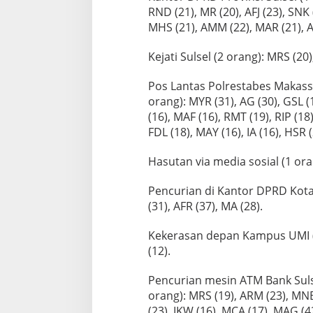
T
RND (21), MR (20), AFJ (23), SNK 
e
MHS (21), AMM (22), MAR (21), A
r
j
e
Kejati Sulsel (2 orang): MRS (20)
r
a
Pos Lantas Polrestabes Makas
t
orang): MYR (31), AG (30), GSL (
H
(16), MAF (16), RMT (19), RIP (18
u
k
FDL (18), MAY (16), IA (16), HSR (
u
m
Hasutan via media sosial (1 ora
Pencurian di Kantor DPRD Kota 
(31), AFR (37), MA (28).
Kekerasan depan Kampus UMI (3
(12).
Pencurian mesin ATM Bank Suls
orang): MRS (19), ARM (23), MNB
(23), IKW (16), MCA (17), MAG (4