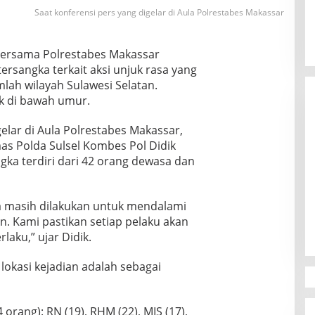
Saat konferensi pers yang digelar di Aula Polrestabes Makassar
 bersama Polrestabes Makassar
rsangka terkait aksi unjuk rasa yang
mlah wilayah Sulawesi Selatan.
k di bawah umur.
elar di Aula Polrestabes Makassar,
as Polda Sulsel Kombes Pol Didik
gka terdiri dari 42 orang dewasa dan
Canvasser MuLIA Ungkit Dugaan
Kecurangan, Respons Appi Picu
 masih dilakukan untuk mendalami
Amarah Massa
Di Politik
|
9 Desember 2025
. Kami pastikan setiap pelaku akan
laku,” ujar Didik.
lokasi kejadian adalah sebagai
 orang): RN (19), RHM (22), MIS (17),