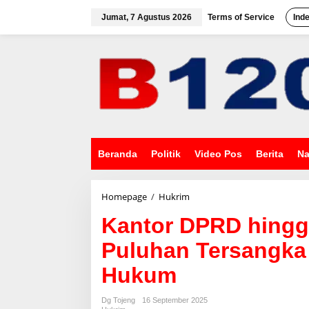
L
e
Jumat, 7 Agustus 2026
Terms of Service
Ind
w
a
t
i
k
e
k
o
n
t
e
Beranda
Politik
Video Pos
Berita
Na
n
Homepage
/
Hukrim
K
a
Kantor DPRD hingg
n
t
Puluhan Tersangka
o
r
Hukum
D
P
R
Dg Tojeng
16 September 2025
D