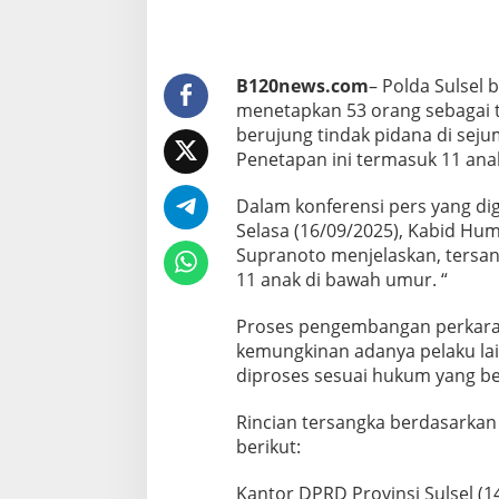
P
u
l
u
h
B120news.com
– Polda Sulsel
a
menetapkan 53 orang sebagai te
n
berujung tindak pidana di seju
T
Penetapan ini termasuk 11 ana
e
r
s
Dalam konferensi pers yang dig
a
Selasa (16/09/2025), Kabid Hum
n
Supranoto menjelaskan, tersan
g
11 anak di bawah umur. “
k
a
R
Proses pengembangan perkara
i
kemungkinan adanya pelaku lain
c
diproses sesuai hukum yang ber
u
h
Rincian tersangka berdasarkan 
D
e
berikut:
m
o
Kantor DPRD Provinsi Sulsel (14