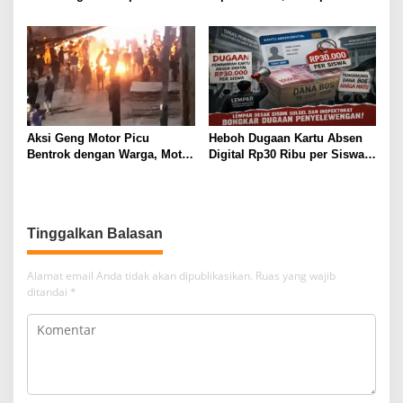
Dibawa ke KPK, KPPU, dan
Politik Putriana Hamda Dakka
LKPP
Jadi Sorotan
Aksi Geng Motor Picu
Heboh Dugaan Kartu Absen
Bentrok dengan Warga, Motor
Digital Rp30 Ribu per Siswa,
Trail Hangus Dibakar
LEMPAR Desak Inspektorat
Turun Tangan
Tinggalkan Balasan
Alamat email Anda tidak akan dipublikasikan.
Ruas yang wajib
ditandai
*