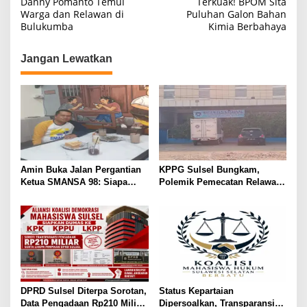
Danny Pomanto Temui
Terkuak! BPOM Sita
Warga dan Relawan di
Puluhan Galon Bahan
v
Bulukumba
Kimia Berbahaya
i
g
Jangan Lewatkan
a
s
i
p
o
s
Amin Buka Jalan Pergantian
KPPG Sulsel Bungkam,
Ketua SMANSA 98: Siapa
Polemik Pemecatan Relawan
Saja Silakan Maju
MBG Takalar Kian Memanas
DPRD Sulsel Diterpa Sorotan,
Status Kepartaian
Data Pengadaan Rp210 Miliar
Dipersoalkan, Transparansi