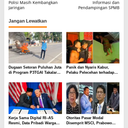
Polisi Masih Kembangkan
Informasi dan
v
Jaringan
Pendampingan SPMB
i
g
Jangan Lewatkan
a
s
i
p
o
s
Dugaan Setoran Puluhan Juta
Panik dan Nyaris Kabur,
di Program P3TGAI Takalar
Pelaku Pelecehan terhadap
Mencuat, Siapa
Mertua Ditangkap Polisi
“Koordinator” di Baliknya?
Kerja Sama Digital RI–AS
Otoritas Pasar Modal
Resmi, Data Pribadi Warga
Disemprit MSCI, Prabowo