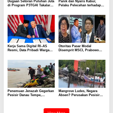
Dugaan Setoran Puluhan Juta
Panik dan Nyaris Kabur,
di Program P3TGAI Takalar
Pelaku Pelecehan terhadap
Mencuat, Siapa
Mertua Ditangkap Polisi
“Koordinator” di Baliknya?
Kerja Sama Digital RI–AS
Otoritas Pasar Modal
Resmi, Data Pribadi Warga
Disemprit MSCI, Prabowo
Indonesia Dapat Ditransfer ke
Emosi, Mintarsih: Wajar Jika
AS
Presiden Marah
Penemuan Jenazah Gegerkan
Mangrove Ludes, Negara
Pesisir Danau Tempe,
Absen? Perusakan Pesisir
Identitas Masih Misterius
Terjadi Terang-terangan di
Takalar