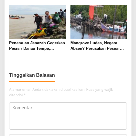
Indonesia Dapat Ditransfer ke
Emosi, Mintarsih: Wajar Jika
AS
Presiden Marah
Penemuan Jenazah Gegerkan
Mangrove Ludes, Negara
Pesisir Danau Tempe,
Absen? Perusakan Pesisir
Identitas Masih Misterius
Terjadi Terang-terangan di
Takalar
Tinggalkan Balasan
Alamat email Anda tidak akan dipublikasikan.
Ruas yang wajib
ditandai
*