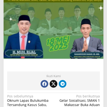
s
e
s
G
P
A
n
s
o
r
S
u
l
-
S
e
l
Ikuti Kami
N
Pos sebelumnya
Pos berikutnya
Oknum Lapas Bulukumba
Gelar Sosialisasi, SMAN 1
a
Tersandung Kasus Sabu,
Makassar Buka Aduan