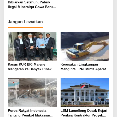
Purna Paskibraka Indonesia
Dibiarkan Setahun, Pabrik
Ilegal Mineralqu Gowa Baru
Diselidiki!
Jangan Lewatkan
Kasus KUR BRI Majene
Kerusakan Lingkungan
Mengarah ke Banyak Pihak,
Mengintai, PRI Minta Aparat
Kerugian Negara Capai Rp5
Periksa Tambang Galian C
Miliar?
Gowa
Poros Rakyat Indonesia
LSM Lamellong Desak Kejari
Tantang Pemkot Makassar
Periksa Kontraktor Proyek