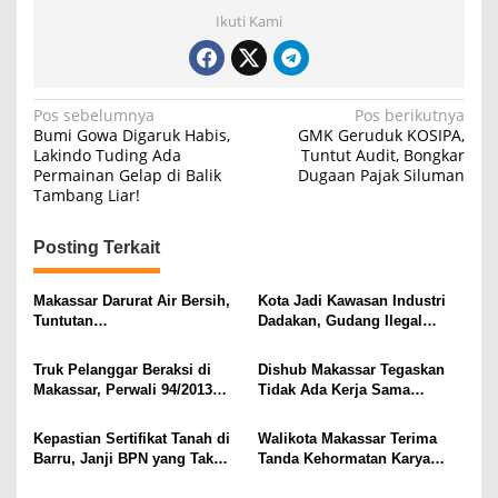
Ikuti Kami
N
Pos sebelumnya
Pos berikutnya
Bumi Gowa Digaruk Habis,
GMK Geruduk KOSIPA,
a
Lakindo Tuding Ada
Tuntut Audit, Bongkar
Permainan Gelap di Balik
Dugaan Pajak Siluman
v
Tambang Liar!
i
g
Posting Terkait
a
s
Makassar Darurat Air Bersih,
Kota Jadi Kawasan Industri
Tuntutan
Dadakan, Gudang Ilegal
i
Pertanggungjawaban Goyang
Marak di Makassar!
Kursi Wali Kota
p
Truk Pelanggar Beraksi di
Dishub Makassar Tegaskan
Makassar, Perwali 94/2013
Tidak Ada Kerja Sama
o
Tinggal Cerita
dengan Kelompok Pungli
s
Kepastian Sertifikat Tanah di
Walikota Makassar Terima
Barru, Janji BPN yang Tak
Tanda Kehormatan Karya
Kunjung Terealisasi
Bakti Putera Indonesia oleh