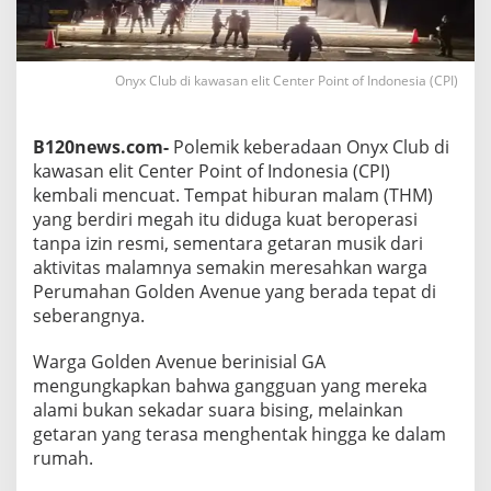
a
r
!
W
Onyx Club di kawasan elit Center Point of Indonesia (CPI)
a
r
g
B120news.com-
Polemik keberadaan Onyx Club di
a
M
kawasan elit Center Point of Indonesia (CPI)
i
kembali mencuat. Tempat hiburan malam (THM)
n
yang berdiri megah itu diduga kuat beroperasi
t
tanpa izin resmi, sementara getaran musik dari
a
O
aktivitas malamnya semakin meresahkan warga
n
Perumahan Golden Avenue yang berada tepat di
y
seberangnya.
x
C
Warga Golden Avenue berinisial GA
l
u
mengungkapkan bahwa gangguan yang mereka
b
alami bukan sekadar suara bising, melainkan
D
getaran yang terasa menghentak hingga ke dalam
i
rumah.
t
u