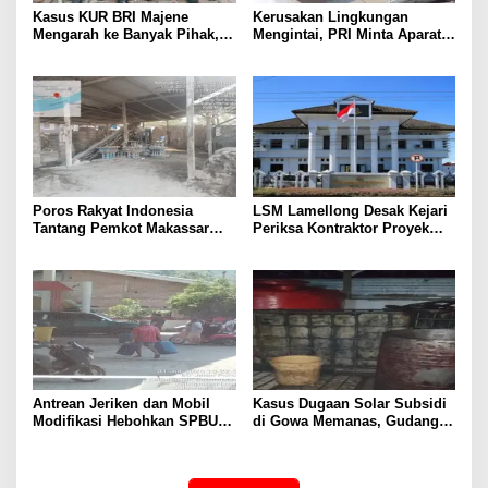
Kasus KUR BRI Majene
Kerusakan Lingkungan
Mengarah ke Banyak Pihak,
Mengintai, PRI Minta Aparat
Kerugian Negara Capai Rp5
Periksa Tambang Galian C
Miliar?
Gowa
Poros Rakyat Indonesia
LSM Lamellong Desak Kejari
Tantang Pemkot Makassar
Periksa Kontraktor Proyek
Bertindak, Audit Pabrik
Cetak Sawah Puluhan Miliar
Paving Block Sekarang
Antrean Jeriken dan Mobil
Kasus Dugaan Solar Subsidi
Modifikasi Hebohkan SPBU
di Gowa Memanas, Gudang
Larompong, Dugaan Mafia
dan Oknum TNI LO Jadi
Solar Kembali Muncul
Sorotan