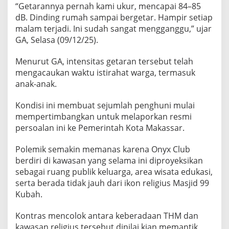
t
“Getarannya pernah kami ukur, mencapai 84–85
u
dB. Dinding rumah sampai bergetar. Hampir setiap
p
malam terjadi. Ini sudah sangat mengganggu,” ujar
GA, Selasa (09/12/25).
Menurut GA, intensitas getaran tersebut telah
mengacaukan waktu istirahat warga, termasuk
anak-anak.
Kondisi ini membuat sejumlah penghuni mulai
mempertimbangkan untuk melaporkan resmi
persoalan ini ke Pemerintah Kota Makassar.
Polemik semakin memanas karena Onyx Club
berdiri di kawasan yang selama ini diproyeksikan
sebagai ruang publik keluarga, area wisata edukasi,
serta berada tidak jauh dari ikon religius Masjid 99
Kubah.
Kontras mencolok antara keberadaan THM dan
kawasan religius tersebut dinilai kian memantik