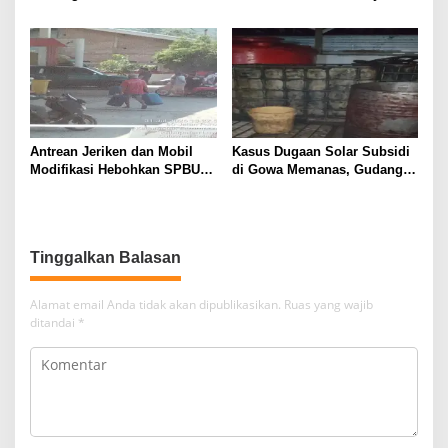
Bertindak, Audit Pabrik
Cetak Sawah Puluhan Miliar
Paving Block Sekarang
Antrean Jeriken dan Mobil
Kasus Dugaan Solar Subsidi
Modifikasi Hebohkan SPBU
di Gowa Memanas, Gudang
Larompong, Dugaan Mafia
dan Oknum TNI LO Jadi
Solar Kembali Muncul
Sorotan
Tinggalkan Balasan
Alamat email Anda tidak akan dipublikasikan.
Ruas yang wajib
ditandai
*