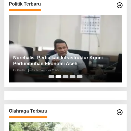
Politik Terbaru
n,
Nurchalis: Perbaikan Infrastruktur Kunci
S
Pertumbuhan Ekonomi Aceh
d
Di Politik
|
17 November 2025
Di 
Olahraga Terbaru