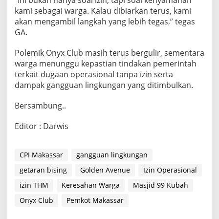
“Ini bukan hanya soal izin, tapi soal kenyamanan
kami sebagai warga. Kalau dibiarkan terus, kami
akan mengambil langkah yang lebih tegas,” tegas
GA.
Polemik Onyx Club masih terus bergulir, sementara
warga menunggu kepastian tindakan pemerintah
terkait dugaan operasional tanpa izin serta
dampak gangguan lingkungan yang ditimbulkan.
Bersambung..
Editor : Darwis
CPI Makassar
gangguan lingkungan
getaran bising
Golden Avenue
Izin Operasional
izin THM
Keresahan Warga
Masjid 99 Kubah
Onyx Club
Pemkot Makassar