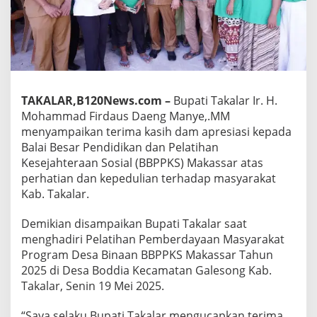
e
r
p
i
l
i
h
s
TAKALAR,B120News.com –
Bupati Takalar Ir. H.
e
Mohammad Firdaus Daeng Manye,.MM
b
menyampaikan terima kasih dam apresiasi kepada
a
Balai Besar Pendidikan dan Pelatihan
g
a
Kesejahteraan Sosial (BBPPKS) Makassar atas
i
perhatian dan kepedulian terhadap masyarakat
D
Kab. Takalar.
e
s
Demikian disampaikan Bupati Takalar saat
a
B
menghadiri Pelatihan Pemberdayaan Masyarakat
i
Program Desa Binaan BBPPKS Makassar Tahun
n
2025 di Desa Boddia Kecamatan Galesong Kab.
a
Takalar, Senin 19 Mei 2025.
a
n
B
“Saya selaku Bupati Takalar mengucapkan terima