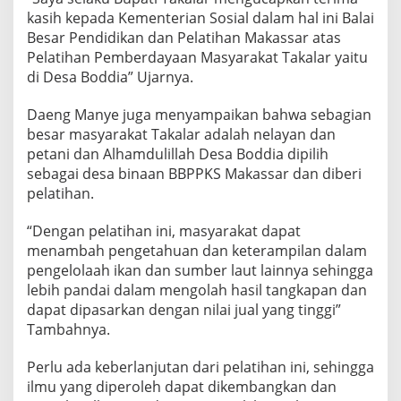
B
kasih kepada Kementerian Sosial dalam hal ini Balai
P
Besar Pendidikan dan Pelatihan Makassar atas
P
Pelatihan Pemberdayaan Masyarakat Takalar yaitu
K
S
di Desa Boddia” Ujarnya.
M
a
Daeng Manye juga menyampaikan bahwa sebagian
k
besar masyarakat Takalar adalah nelayan dan
a
petani dan Alhamdulillah Desa Boddia dipilih
s
s
sebagai desa binaan BBPPKS Makassar dan diberi
a
pelatihan.
r
“Dengan pelatihan ini, masyarakat dapat
menambah pengetahuan dan keterampilan dalam
pengelolaah ikan dan sumber laut lainnya sehingga
lebih pandai dalam mengolah hasil tangkapan dan
dapat dipasarkan dengan nilai jual yang tinggi”
Tambahnya.
Perlu ada keberlanjutan dari pelatihan ini, sehingga
ilmu yang diperoleh dapat dikembangkan dan