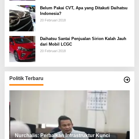
Belum Pakai CVT, Apa yang Ditakuti Daihatsu
Indonesia?
20 Februari 2018
Daihatsu Santai Penjualan Sirion Kalah Jauh
dari Mobil LCGC
20 Februari 2018
Politik Terbaru
n,
Nurchalis: Perbaikan Infrastruktur Kunci
S