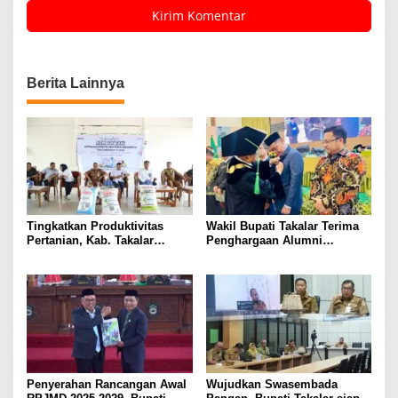
Berita Lainnya
Tingkatkan Produktivitas
Wakil Bupati Takalar Terima
Pertanian, Kab. Takalar
Penghargaan Alumni
Mendapatkan Alokasi Pupuk
Berprestasi dari UMI
Subsidi Tahun 2025 sebanyak
Makassar
29 Ribu Ton
Penyerahan Rancangan Awal
Wujudkan Swasembada