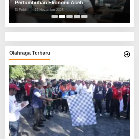
Pertumbuhan Ekonomi Aceh
d
Di Politik
|
17 November 2025
Di 
Olahraga Terbaru