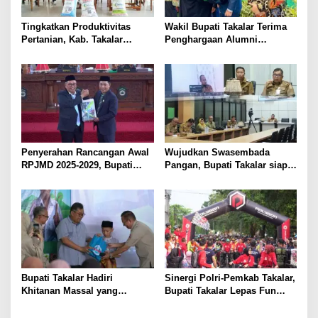
s
Tingkatkan Produktivitas
Wakil Bupati Takalar Terima
Pertanian, Kab. Takalar
Penghargaan Alumni
Mendapatkan Alokasi Pupuk
Berprestasi dari UMI
Subsidi Tahun 2025 sebanyak
Makassar
29 Ribu Ton
Penyerahan Rancangan Awal
Wujudkan Swasembada
RPJMD 2025-2029, Bupati
Pangan, Bupati Takalar siap
Takalar Komitmen
Dukung Program Pemerintah
Membangun Takalar dalam
Provinsi terkait Optimalisasi
Muwujudkan Kesejahteraan
Lahan dan Bantuan Alsintan
Masyarakat
Bupati Takalar Hadiri
Sinergi Polri-Pemkab Takalar,
Khitanan Massal yang
Bupati Takalar Lepas Fun
Dilaksanakan PABI Takalar
Bike Hari Bhayangkara ke-79
Kab. Takalar