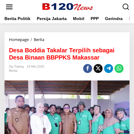
L
e
w
a
Berita Politik
Persija Jakarta
Mobil
PPP
Gerindra
Se
t
i
k
Homepage
/
Berita
D
e
e
k
Desa Boddia Takalar Terpilih sebagai
s
o
a
n
Desa Binaan BBPPKS Makassar
B
t
o
e
Dg Tojeng
19 Mei 2025
Berita
d
n
d
i
a
T
a
k
a
l
a
r
T