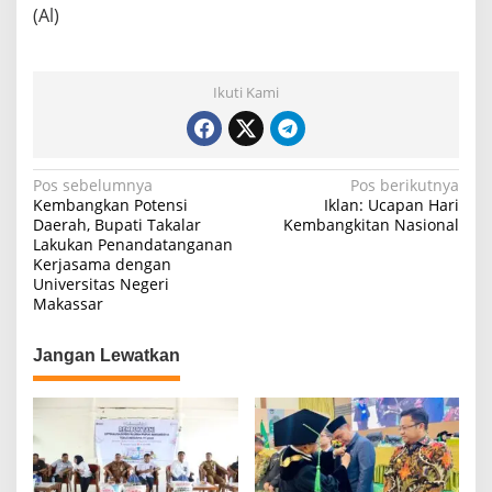
(Al)
Ikuti Kami
N
Pos sebelumnya
Pos berikutnya
Kembangkan Potensi
Iklan: Ucapan Hari
a
Daerah, Bupati Takalar
Kembangkitan Nasional
Lakukan Penandatanganan
v
Kerjasama dengan
i
Universitas Negeri
Makassar
g
a
Jangan Lewatkan
s
i
p
o