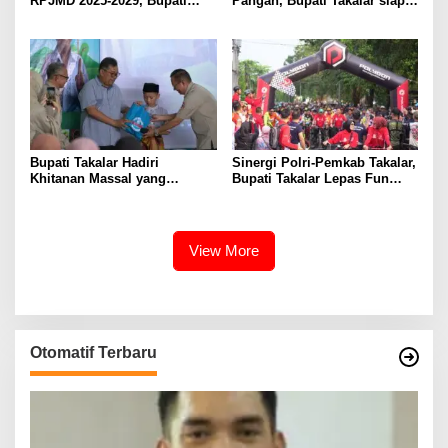
RPJMD 2025-2029, Bupati
Pangan, Bupati Takalar siap
Takalar Komitmen
Dukung Program Pemerintah
Membangun Takalar dalam
Provinsi terkait Optimalisasi
Muwujudkan Kesejahteraan
Lahan dan Bantuan Alsintan
Masyarakat
Bupati Takalar Hadiri
Sinergi Polri-Pemkab Takalar,
Khitanan Massal yang
Bupati Takalar Lepas Fun
Dilaksanakan PABI Takalar
Bike Hari Bhayangkara ke-79
Kab. Takalar
View More
Otomatif Terbaru