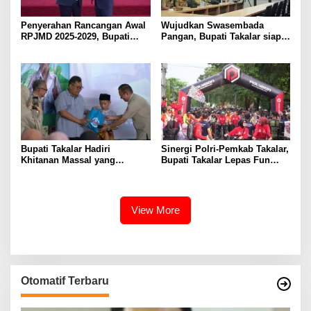
Penyerahan Rancangan Awal
Wujudkan Swasembada
RPJMD 2025-2029, Bupati
Pangan, Bupati Takalar siap
Takalar Komitmen
Dukung Program Pemerintah
Membangun Takalar dalam
Provinsi terkait Optimalisasi
Muwujudkan Kesejahteraan
Lahan dan Bantuan Alsintan
Masyarakat
Bupati Takalar Hadiri
Sinergi Polri-Pemkab Takalar,
Khitanan Massal yang
Bupati Takalar Lepas Fun
Dilaksanakan PABI Takalar
Bike Hari Bhayangkara ke-79
Kab. Takalar
View More
Otomatif Terbaru