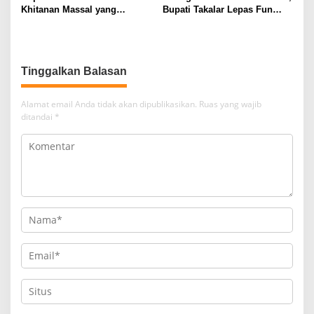
Khitanan Massal yang
Bupati Takalar Lepas Fun
Dilaksanakan PABI Takalar
Bike Hari Bhayangkara ke-79
Kab. Takalar
Tinggalkan Balasan
Alamat email Anda tidak akan dipublikasikan.
Ruas yang wajib
ditandai
*