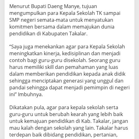
i
Menurut Bupati Daeng Manye, tujuan
n
mengumpulkan para Kepala Sekolah TK sampai
g
SMP negeri semata-mata untuk menyatukan
k
a
komitmen bersama dalam memajukan dunia
t
pendidikan di Kabupaten Takalar.
T
K
“Saya juga menekankan agar para Kepala Sekolah
,
meningkatkan kinerja, kedisiplinan dan menjadi
S
D
contoh bagi guru-guru disekolah. Seorang guru
,
harus memiliki skill dan pemahaman yang luas
S
dalam memberikan pendidikan kepada anak didik
M
sehingga menciptakan generasi yang unggul dan
P
pandai sehingga dapat menjadi pemimpin di negeri
ini” Imbuhnya.
Dikatakan pula, agar para kepala sekolah serta
guru-guru untuk berubah kearah yang lebih baik
untuk kemajuan pendidikan di Kab. Takalar, jangan
mau kalah dengan sekolah yang lain. Takalar harus
terdepan baik dibidang pendidikan, pertanian,