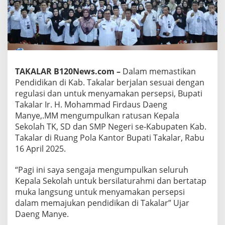
M
u
k
a
S
e
l
u
TAKALAR B120News.com –
Dalam memastikan
r
Pendidikan di Kab. Takalar berjalan sesuai dengan
u
regulasi dan untuk menyamakan persepsi, Bupati
h
Takalar Ir. H. Mohammad Firdaus Daeng
K
e
Manye,.MM mengumpulkan ratusan Kepala
p
Sekolah TK, SD dan SMP Negeri se-Kabupaten Kab.
a
Takalar di Ruang Pola Kantor Bupati Takalar, Rabu
l
16 April 2025.
a
S
e
“Pagi ini saya sengaja mengumpulkan seluruh
k
Kepala Sekolah untuk bersilaturahmi dan bertatap
o
muka langsung untuk menyamakan persepsi
l
dalam memajukan pendidikan di Takalar” Ujar
a
h
Daeng Manye.
T