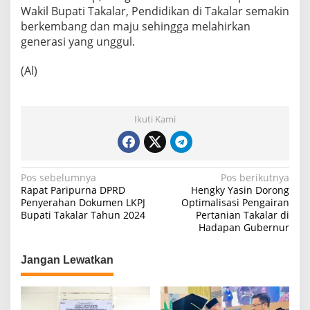
Wakil Bupati Takalar, Pendidikan di Takalar semakin
berkembang dan maju sehingga melahirkan
generasi yang unggul.
(Al)
Ikuti Kami
N
Pos sebelumnya
Pos berikutnya
Rapat Paripurna DPRD
Hengky Yasin Dorong
a
Penyerahan Dokumen LKPJ
Optimalisasi Pengairan
Bupati Takalar Tahun 2024
Pertanian Takalar di
v
Hadapan Gubernur
i
g
Jangan Lewatkan
a
s