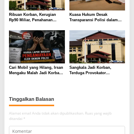
Ribuan Korban, Kerugian
Kuasa Hukum Desak
Rp90 Miliar, Penahanan
Transparansi Polisi dalam
Tersangka HL Masih Jadi
Kasus Dugaan Aborsi Gowa
Misteri
Cari Mobil yang Hilang, Irsan
Sangkala Jadi Korban,
Mengaku Malah Jadi Korban
Terduga Provokator
Kekerasan
Pengrusakan Belum
Tersentuh?
Tinggalkan Balasan
Alamat email Anda tidak akan dipublikasikan.
Ruas yang wajib
ditandai
*