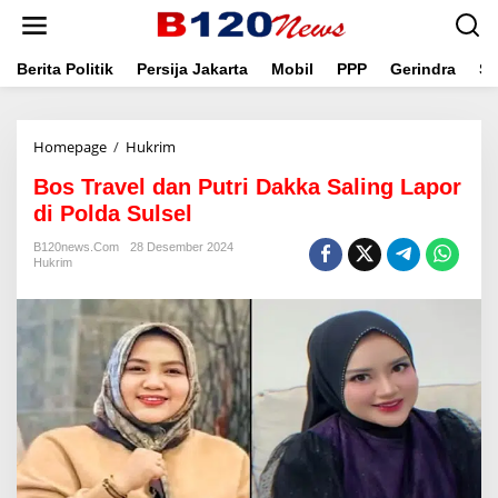
L
e
w
a
Berita Politik
Persija Jakarta
Mobil
PPP
Gerindra
Se
t
i
k
Homepage
/
Hukrim
B
e
o
k
Bos Travel dan Putri Dakka Saling Lapor
s
o
T
n
di Polda Sulsel
r
t
a
e
B120news.com
28 Desember 2024
Hukrim
v
n
e
l
d
a
n
P
u
t
r
i
D