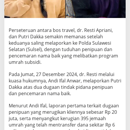
a
k
k
a
S
a
Perseteruan antara bos travel, dr. Resti Apriani,
l
dan Putri Dakka semakin memanas setelah
i
keduanya saling melaporkan ke Polda Sulawesi
n
Selatan (Sulsel), dengan tuduhan penipuan dan
g
L
pencemaran nama baik yang melibatkan program
a
umrah subsidi.
p
o
Pada Jumat, 27 Desember 2024, dr. Resti melalui
r
kuasa hukumnya, Andi Ifal Anwar, melaporkan Putri
d
i
Dakka atas dua dugaan tindak pidana penipuan
P
dan pencemaran nama baik.
o
l
Menurut Andi Ifal, laporan pertama terkait dugaan
d
penipuan yang merugikan kliennya sebesar Rp 20
a
S
juta, serta menyangkut kerugian 395 jemaah
u
umrah yang telah mentransfer dana sekitar Rp 6
l