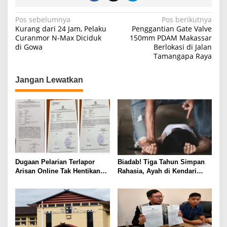
N
Pos sebelumnya
Pos berikutnya
Kurang dari 24 Jam, Pelaku
Penggantian Gate Valve
a
Curanmor N-Max Diciduk
150mm PDAM Makassar
di Gowa
Berlokasi di Jalan
v
Tamangapa Raya
i
g
Jangan Lewatkan
a
s
i
p
o
s
Dugaan Pelarian Terlapor
Biadab! Tiga Tahun Simpan
Arisan Online Tak Hentikan
Rahasia, Ayah di Kendari
Penyidikan Polisi
Diduga Jadikan Anak Korban
Nafsu