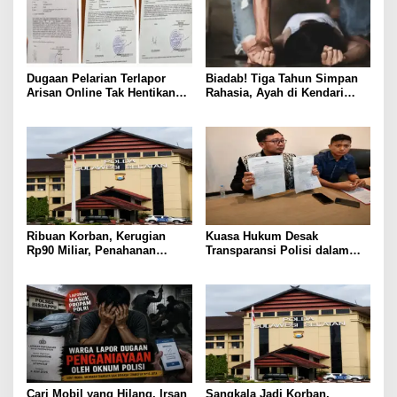
Dugaan Pelarian Terlapor
Biadab! Tiga Tahun Simpan
Arisan Online Tak Hentikan
Rahasia, Ayah di Kendari
Penyidikan Polisi
Diduga Jadikan Anak Korban
Nafsu
Ribuan Korban, Kerugian
Kuasa Hukum Desak
Rp90 Miliar, Penahanan
Transparansi Polisi dalam
Tersangka HL Masih Jadi
Kasus Dugaan Aborsi Gowa
Misteri
Cari Mobil yang Hilang, Irsan
Sangkala Jadi Korban,