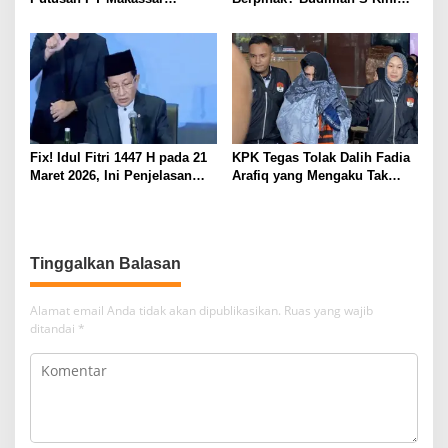
Disorot: Fakta Jual Beli Tanah
Bertarung di MA
Diabaikan
Fix! Idul Fitri 1447 H pada 21
KPK Tegas Tolak Dalih Fadia
Maret 2026, Ini Penjelasan
Arafiq yang Mengaku Tak
Lengkap Sidang Isbat
Paham Tata Kelola
Pemerintahan
Tinggalkan Balasan
Alamat email Anda tidak akan dipublikasikan.
Ruas yang wajib
ditandai
*