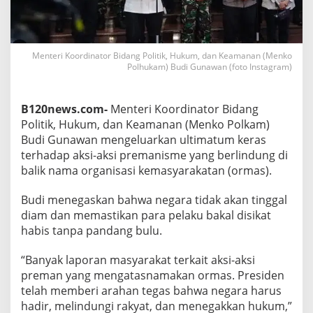
i
O
r
m
Menteri Koordinator Bidang Politik, Hukum, dan Keamanan (Menko
a
Polhukam) Budi Gunawan (foto Instagram)
s
P
r
e
B120news.com-
Menteri Koordinator Bidang
m
Politik, Hukum, dan Keamanan (Menko Polkam)
a
Budi Gunawan mengeluarkan ultimatum keras
n
terhadap aksi-aksi premanisme yang berlindung di
!
balik nama organisasi kemasyarakatan (ormas).
I
n
i
Budi menegaskan bahwa negara tidak akan tinggal
S
diam dan memastikan para pelaku bakal disikat
e
habis tanpa pandang bulu.
r
u
a
“Banyak laporan masyarakat terkait aksi-aksi
n
preman yang mengatasnamakan ormas. Presiden
T
telah memberi arahan tegas bahwa negara harus
e
hadir, melindungi rakyat, dan menegakkan hukum,”
g