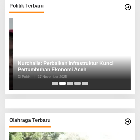
Politik Terbaru
n,
Nurchalis: Perbaikan Infrastruktur Kunci
S
Pertumbuhan Ekonomi Aceh
d
Di Politik
|
17 November 2025
Di 
Olahraga Terbaru