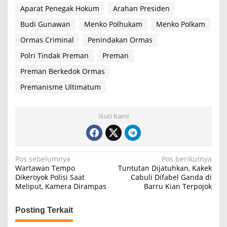
Aparat Penegak Hokum
Arahan Presiden
Budi Gunawan
Menko Polhukam
Menko Polkam
Ormas Criminal
Penindakan Ormas
Polri Tindak Preman
Preman
Preman Berkedok Ormas
Premanisme Ultimatum
Ikuti Kami
N
Pos sebelumnya
Pos berikutnya
Wartawan Tempo
Tuntutan Dijatuhkan, Kakek
a
Dikeroyok Polisi Saat
Cabuli Difabel Ganda di
Meliput, Kamera Dirampas
Barru Kian Terpojok
v
i
Posting Terkait
g