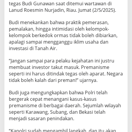
tegas Budi Gunawan saat ditemui wartawan di
a
s
Lanud Roesmin Nurjadin, Riau. Jumat (2/5/2025).
M
e
Budi menekankan bahwa praktik pemerasan,
n
pemalakan, hingga intimidasi oleh kelompok-
k
kelompok berkedok ormas tidak boleh dibiarkan,
o
P
apalagi sampai mengganggu iklim usaha dan
o
investasi di Tanah Air.
l
k
“Jangan sampai para pelaku kejahatan ini justru
a
membuat investor takut masuk. Premanisme
m
seperti ini harus ditindak tegas oleh aparat. Negara
tidak boleh kalah dari preman!” ujarnya.
Budi juga mengungkapkan bahwa Polri telah
bergerak cepat menangani kasus-kasus
premanisme di berbagai daerah. Sejumlah wilayah
seperti Karawang, Subang, dan Bekasi telah
menjadi sasaran penindakan.
“Kapolri sudah mengambil langkah, dan itu akan