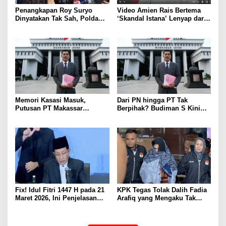
Penangkapan Roy Suryo
Video Amien Rais Bertema
Dinyatakan Tak Sah, Polda
‘Skandal Istana’ Lenyap dari
Metro Jaya Kalah di
Medsos Usai Ditakedown
Praperadilan
Komdigi
Memori Kasasi Masuk,
Dari PN hingga PT Tak
Putusan PT Makassar
Berpihak? Budiman S Kini
Disorot: Fakta Jual Beli Tanah
Bertarung di MA
Diabaikan
Fix! Idul Fitri 1447 H pada 21
KPK Tegas Tolak Dalih Fadia
Maret 2026, Ini Penjelasan
Arafiq yang Mengaku Tak
Lengkap Sidang Isbat
Paham Tata Kelola
Pemerintahan