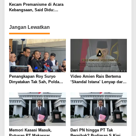
a
Kecam Premanisme di Acara
s
Kebangsaan, Said Didu:
Negara Ini Darurat Demokrasi!
i
p
Jangan Lewatkan
o
s
Penangkapan Roy Suryo
Video Amien Rais Bertema
Dinyatakan Tak Sah, Polda
‘Skandal Istana’ Lenyap dari
Metro Jaya Kalah di
Medsos Usai Ditakedown
Praperadilan
Komdigi
Memori Kasasi Masuk,
Dari PN hingga PT Tak
Putusan PT Makassar
Berpihak? Budiman S Kini