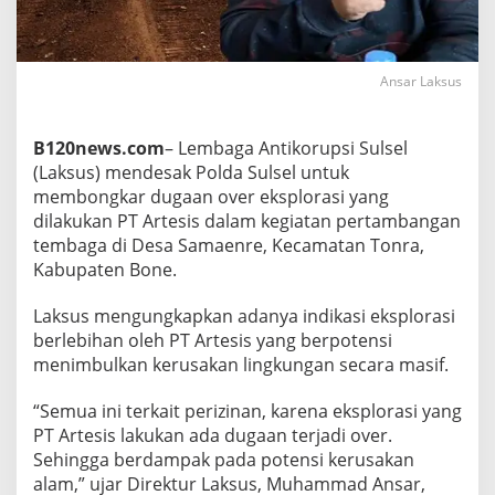
a
n
c
a
Ansar Laksus
m
,
T
B120news.com
– Lembaga Antikorupsi Sulsel
a
m
(Laksus) mendesak Polda Sulsel untuk
b
membongkar dugaan over eksplorasi yang
a
dilakukan PT Artesis dalam kegiatan pertambangan
n
tembaga di Desa Samaenre, Kecamatan Tonra,
g
T
Kabupaten Bone.
e
m
Laksus mengungkapkan adanya indikasi eksplorasi
b
berlebihan oleh PT Artesis yang berpotensi
a
menimbulkan kerusakan lingkungan secara masif.
g
a
P
“Semua ini terkait perizinan, karena eksplorasi yang
T
PT Artesis lakukan ada dugaan terjadi over.
A
Sehingga berdampak pada potensi kerusakan
r
alam,” ujar Direktur Laksus, Muhammad Ansar,
t