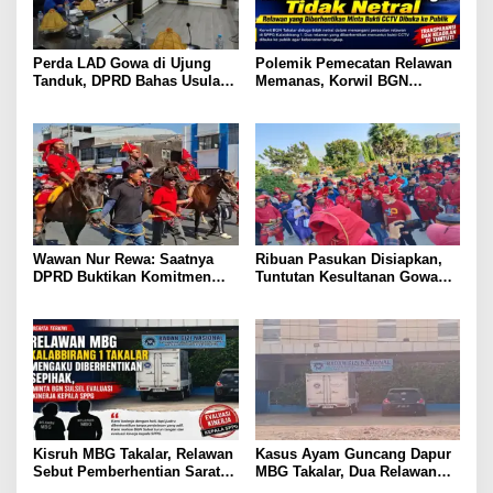
Perda LAD Gowa di Ujung
Polemik Pemecatan Relawan
Tanduk, DPRD Bahas Usulan
Memanas, Korwil BGN
Pencabutan
Takalar Didesak Buka
Rekaman CCTV
Wawan Nur Rewa: Saatnya
Ribuan Pasukan Disiapkan,
DPRD Buktikan Komitmen
Tuntutan Kesultanan Gowa
Cabut Perda LAD
Mengarah ke DPRD
Kisruh MBG Takalar, Relawan
Kasus Ayam Guncang Dapur
Sebut Pemberhentian Sarat
MBG Takalar, Dua Relawan
Kejanggalan dan Diskriminasi
Terdepak dari SPPG