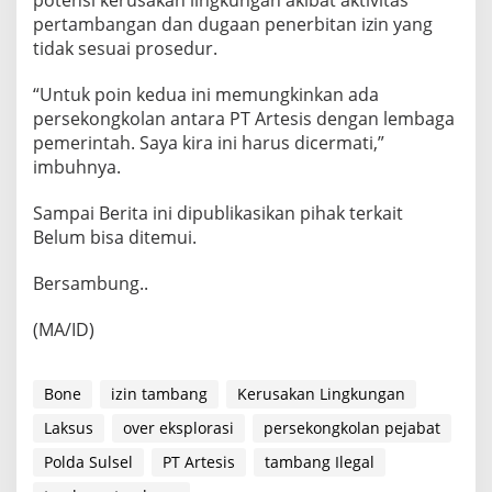
potensi kerusakan lingkungan akibat aktivitas
pertambangan dan dugaan penerbitan izin yang
tidak sesuai prosedur.
“Untuk poin kedua ini memungkinkan ada
persekongkolan antara PT Artesis dengan lembaga
pemerintah. Saya kira ini harus dicermati,”
imbuhnya.
Sampai Berita ini dipublikasikan pihak terkait
Belum bisa ditemui.
Bersambung..
(MA/ID)
Bone
izin tambang
Kerusakan Lingkungan
Laksus
over eksplorasi
persekongkolan pejabat
Polda Sulsel
PT Artesis
tambang Ilegal