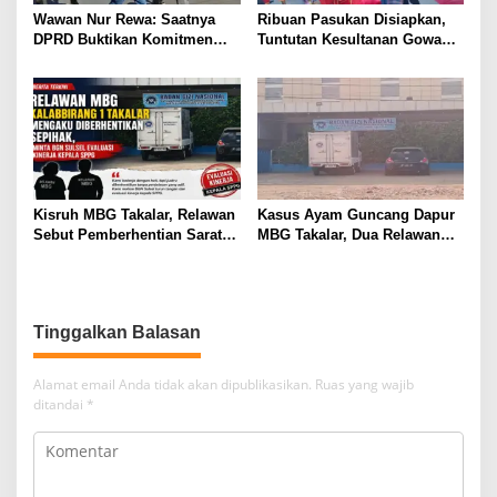
Wawan Nur Rewa: Saatnya
Ribuan Pasukan Disiapkan,
DPRD Buktikan Komitmen
Tuntutan Kesultanan Gowa
Cabut Perda LAD
Mengarah ke DPRD
Kisruh MBG Takalar, Relawan
Kasus Ayam Guncang Dapur
Sebut Pemberhentian Sarat
MBG Takalar, Dua Relawan
Kejanggalan dan Diskriminasi
Terdepak dari SPPG
Kalabbirang 1
Tinggalkan Balasan
Alamat email Anda tidak akan dipublikasikan.
Ruas yang wajib
ditandai
*