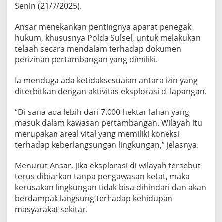
e
Senin (21/7/2025).
s
i
Ansar menekankan pentingnya aparat penegak
s
hukum, khususnya Polda Sulsel, untuk melakukan
D
telaah secara mendalam terhadap dokumen
i
s
perizinan pertambangan yang dimiliki.
o
r
Ia menduga ada ketidaksesuaian antara izin yang
o
diterbitkan dengan aktivitas eksplorasi di lapangan.
t
“Di sana ada lebih dari 7.000 hektar lahan yang
masuk dalam kawasan pertambangan. Wilayah itu
merupakan areal vital yang memiliki koneksi
terhadap keberlangsungan lingkungan,” jelasnya.
Menurut Ansar, jika eksplorasi di wilayah tersebut
terus dibiarkan tanpa pengawasan ketat, maka
kerusakan lingkungan tidak bisa dihindari dan akan
berdampak langsung terhadap kehidupan
masyarakat sekitar.