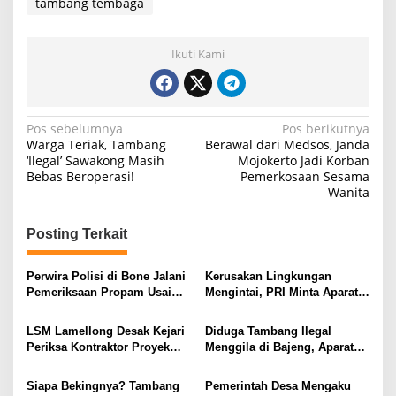
tambang tembaga
Ikuti Kami
N
Pos sebelumnya
Pos berikutnya
Warga Teriak, Tambang
Berawal dari Medsos, Janda
a
‘Ilegal’ Sawakong Masih
Mojokerto Jadi Korban
Bebas Beroperasi!
Pemerkosaan Sesama
v
Wanita
i
g
Posting Terkait
a
s
Perwira Polisi di Bone Jalani
Kerusakan Lingkungan
Pemeriksaan Propam Usai
Mengintai, PRI Minta Aparat
i
Kecelakaan Maut Tewaskan
Periksa Tambang Galian C
Balita
Gowa
p
LSM Lamellong Desak Kejari
Diduga Tambang Ilegal
Periksa Kontraktor Proyek
Menggila di Bajeng, Aparat
o
Cetak Sawah Puluhan Miliar
Diminta Jangan Tutup Mata
s
Siapa Bekingnya? Tambang
Pemerintah Desa Mengaku