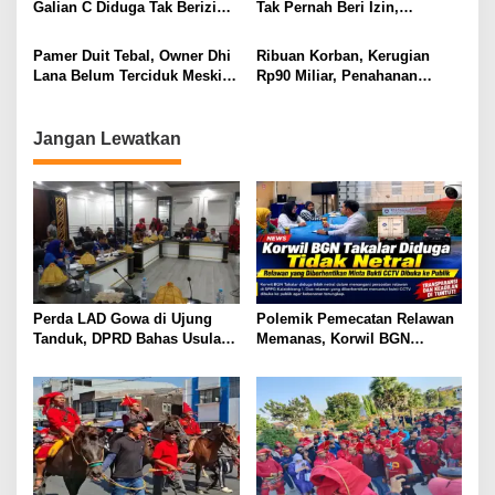
Galian C Diduga Tak Berizin
Tak Pernah Beri Izin,
Masih Beraktivitas di Takalar
Tambang Galian C di Takalar
Jadi Sorotan
Pamer Duit Tebal, Owner Dhi
Ribuan Korban, Kerugian
Lana Belum Terciduk Meski
Rp90 Miliar, Penahanan
HB Diduga Bermasalah
Tersangka HL Masih Jadi
Misteri
Jangan Lewatkan
Perda LAD Gowa di Ujung
Polemik Pemecatan Relawan
Tanduk, DPRD Bahas Usulan
Memanas, Korwil BGN
Pencabutan
Takalar Didesak Buka
Rekaman CCTV