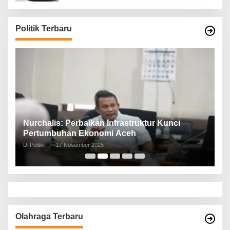
Politik Terbaru
n,
Nurchalis: Perbaikan Infrastruktur Kunci
S
Pertumbuhan Ekonomi Aceh
d
Di Politik
|
17 November 2025
Di 
Olahraga Terbaru