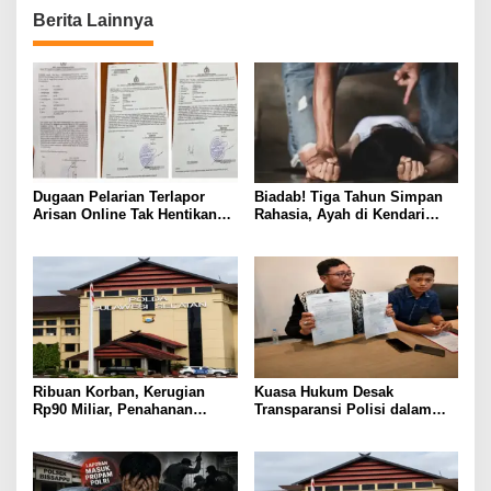
Berita Lainnya
Dugaan Pelarian Terlapor
Biadab! Tiga Tahun Simpan
Arisan Online Tak Hentikan
Rahasia, Ayah di Kendari
Penyidikan Polisi
Diduga Jadikan Anak Korban
Nafsu
Ribuan Korban, Kerugian
Kuasa Hukum Desak
Rp90 Miliar, Penahanan
Transparansi Polisi dalam
Tersangka HL Masih Jadi
Kasus Dugaan Aborsi Gowa
Misteri