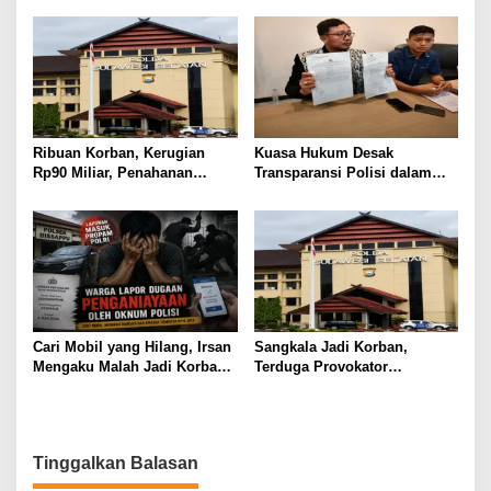
Nafsu
Ribuan Korban, Kerugian
Kuasa Hukum Desak
Rp90 Miliar, Penahanan
Transparansi Polisi dalam
Tersangka HL Masih Jadi
Kasus Dugaan Aborsi Gowa
Misteri
Cari Mobil yang Hilang, Irsan
Sangkala Jadi Korban,
Mengaku Malah Jadi Korban
Terduga Provokator
Kekerasan
Pengrusakan Belum
Tersentuh?
Tinggalkan Balasan