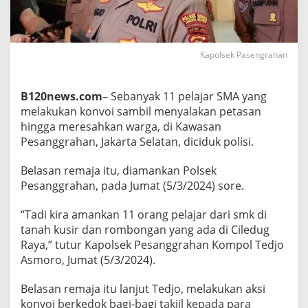
r
a
h
a
Kapolsek Pasengrahan
n
D
i
c
B120news.com
– Sebanyak 11 pelajar SMA yang
i
melakukan konvoi sambil menyalakan petasan
d
hingga meresahkan warga, di Kawasan
u
Pesanggrahan, Jakarta Selatan, diciduk polisi.
k
P
o
Belasan remaja itu, diamankan Polsek
l
Pesanggrahan, pada Jumat (5/3/2024) sore.
i
s
“Tadi kira amankan 11 orang pelajar dari smk di
i
tanah kusir dan rombongan yang ada di Ciledug
Raya,” tutur Kapolsek Pesanggrahan Kompol Tedjo
Asmoro, Jumat (5/3/2024).
Belasan remaja itu lanjut Tedjo, melakukan aksi
konvoi berkedok bagi-bagi takjil kepada para