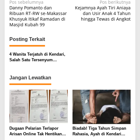
N
Pos sebelumnya
Pos berikutnya
Danny Pomanto dan
Kejamnya Ayah Tiri Aniaya
a
Ribuan RT-RW se-Makassar
dan Usir Anak 4 Tahun
Khusyuk Itikaf Ramadan di
hingga Tewas di Angkot
v
Masjid Kubah 99
i
g
Posting Terkait
a
s
4 Wanita Terjatuh di Kendari,
Salah Satu Tersenyum
i
Sambil Angkat Jempol
p
Jangan Lewatkan
o
s
Dugaan Pelarian Terlapor
Biadab! Tiga Tahun Simpan
Arisan Online Tak Hentikan
Rahasia, Ayah di Kendari
Penyidikan Polisi
Diduga Jadikan Anak Korban