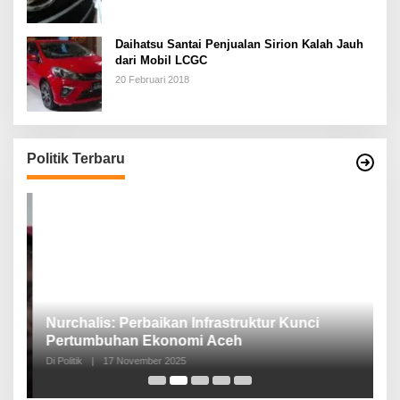
Daihatsu Santai Penjualan Sirion Kalah Jauh
dari Mobil LCGC
20 Februari 2018
Politik Terbaru
n,
Nurchalis: Perbaikan Infrastruktur Kunci
S
Pertumbuhan Ekonomi Aceh
d
Di Politik
|
17 November 2025
Di 