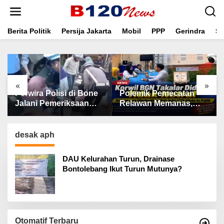
L
e
w
a
Berita Politik
Persija Jakarta
Mobil
PPP
Gerindra
Se
t
i
k
e
k
«
»
o
Perwira Polisi di Bone
Polemik Pemecatan
n
t
Jalani Pemeriksaan
Relawan Memanas,
e
Propam Usai
Korwil BGN Takalar
n
Kecelakaan Maut
Didesak Buka
Tewaskan Balita
Rekaman CCTV
desak aph
DAU Kelurahan Turun, Drainase
Bontolebang Ikut Turun Mutunya?
Otomatif Terbaru