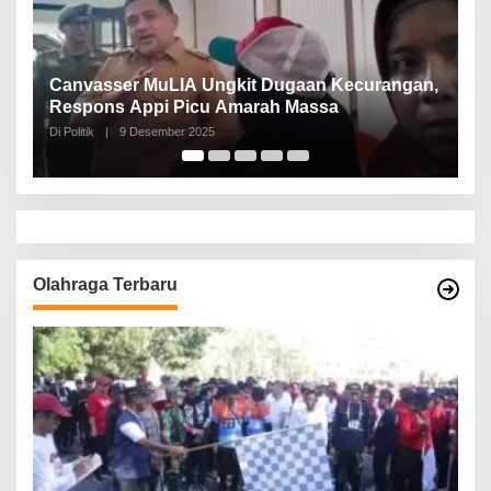
Canvasser MuLIA Ungkit Dugaan Kecurangan,
N
Respons Appi Picu Amarah Massa
P
Di Politik
|
9 Desember 2025
Di 
Olahraga Terbaru