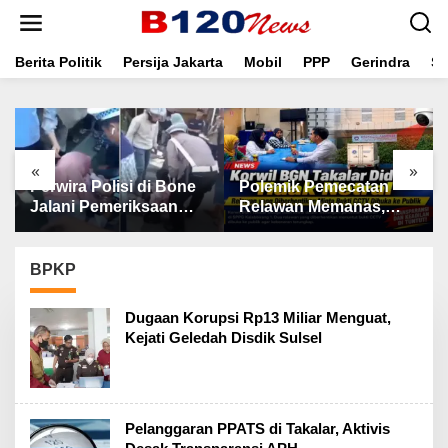
L
e
w
a
Berita Politik
Persija Jakarta
Mobil
PPP
Gerindra
Se
t
i
k
e
k
«
»
o
Polemik Pemecatan
Kerusakan Lingkungan
n
t
Relawan Memanas,
Mengintai, PRI Minta
e
Korwil BGN Takalar
Aparat Periksa
n
Didesak Buka
Tambang Galian C
Rekaman CCTV
Gowa
BPKP
Dugaan Korupsi Rp13 Miliar Menguat,
Kejati Geledah Disdik Sulsel
Pelanggaran PPATS di Takalar, Aktivis