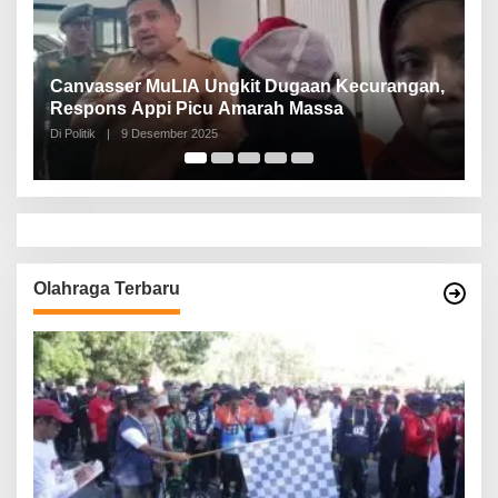
Canvasser MuLIA Ungkit Dugaan Kecurangan,
N
Respons Appi Picu Amarah Massa
P
Di Politik
|
9 Desember 2025
Di 
Olahraga Terbaru