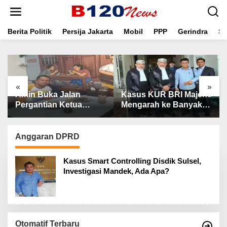
L
e
w
a
Berita Politik
Persija Jakarta
Mobil
PPP
Gerindra
Se
t
i
k
e
k
«
»
o
Amin Buka Jalan
Kasus KUR BRI Majene
n
t
Pergantian Ketua
Mengarah ke Banyak
e
SMANSA 98: Siapa
Pihak, Kerugian
n
Saja Silakan Maju
Negara Capai Rp5
Miliar?
Anggaran DPRD
Kasus Smart Controlling Disdik Sulsel,
Investigasi Mandek, Ada Apa?
Otomatif Terbaru