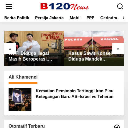
L
e
w
a
Berita Politik
Persija Jakarta
Mobil
PPP
Gerindra
Se
t
i
k
e
k
«
»
o
Wi-Fi Diduga Ilegal
Kasus Sawit Konsel
n
t
Masih Beroperasi,
Diduga Mandek
e
KMPI Tagih Ketegasan
Bertahun-tahun,
n
APH
Pelapor Pertanyakan
Kinerja Penyidik
Ali Khamenei
Kematian Pemimpin Tertinggi Iran Picu
Ketegangan Baru AS–Israel vs Teheran
Otomatif Terbaru