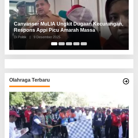
Canvasser MuLIA Ungkit Dugaan Kecurangan,
N
Respons Appi Picu Amarah Massa
P
Di Politik
|
9 Desember 2025
Di 
Olahraga Terbaru